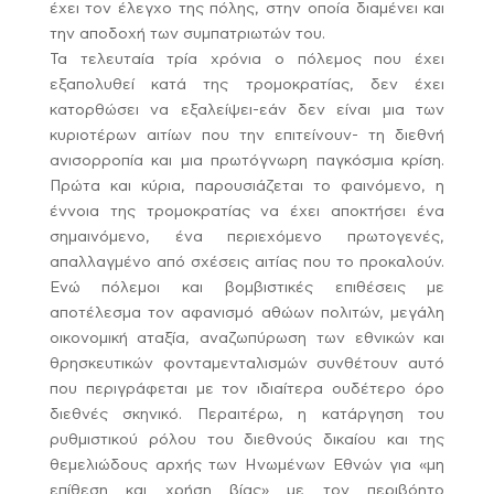
έχει τον έλεγχο της πόλης, στην οποία διαμένει και
την αποδοχή των συμπατριωτών του.
Τα τελευταία τρία χρόνια ο πόλεμος που έχει
εξαπολυθεί κατά της τρομοκρατίας, δεν έχει
κατορθώσει να εξαλείψει-εάν δεν είναι μια των
κυριοτέρων αιτίων που την επιτείνουν- τη διεθνή
ανισορροπία και μια πρωτόγνωρη παγκόσμια κρίση.
Πρώτα και κύρια, παρουσιάζεται το φαινόμενο, η
έννοια της τρομοκρατίας να έχει αποκτήσει ένα
σημαινόμενο, ένα περιεχόμενο πρωτογενές,
απαλλαγμένο από σχέσεις αιτίας που το προκαλούν.
Ενώ πόλεμοι και βομβιστικές επιθέσεις με
αποτέλεσμα τον αφανισμό αθώων πολιτών, μεγάλη
οικονομική αταξία, αναζωπύρωση των εθνικών και
θρησκευτικών φονταμενταλισμών συνθέτουν αυτό
που περιγράφεται με τον ιδιαίτερα ουδέτερο όρο
διεθνές σκηνικό. Περαιτέρω, η κατάργηση του
ρυθμιστικού ρόλου του διεθνούς δικαίου και της
θεμελιώδους αρχής των Ηνωμένων Εθνών για «μη
επίθεση και χρήση βίας» με τον περιβόητο