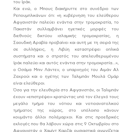
του Ιράκ.
Και ενώ, ο Μπους διακήρυττε στο συνέδριο των
Ρεπουμπλικάνων ότι: «η κυβέρνηση του ελεύθερου
Αφγανιστάν παλεύει ενάντια στην τρομοκρατία, το
Πακιστάν συλλαμβάνει ηγετικές μορφές του
διεθνούς δικτύου ισλαμικής τρομοκρατίας, η
Σαουδική Αραβία προβαίνει και αυτή με τη σειρά της
σε συλλήψεις, η Λιβύη καταστρέφει οπλικά
συστήματα και ο στρατός του απελευθερωμένου
Ιράκ παλεύει και αυτός ενάντια στην τρομοκρατία…»,
ο Οσάμα Μπιν Λάντεν, ο υπαρχηγός του Αιμάν Αλ
Ζαχρούι και ο ηγέτης των Ταλιμπάν Μουλά Ομάρ
είναι ελεύθεροι.
Όσο για την ελευθερία στο Αφγανιστάν, οι Ταλιμπάν
έχουν «επιστρέψει» κρατώντας υπό τον έλεγχό τους
μεγάλο τμήμα του νότιου και νοτιοανατολικού
τμήματος της χώρας, στο υπόλοιπο κάνουν
κουμάντο άλλοι πολέμαρχοι. Και στις προεδρικές
εκλογές που θα λάβουν χώρα στις 9 Οκτωβρίου στο
Αφγανιστάν ο Χαμίντ Καρζάι ουσιαστικά αγωνίζεται