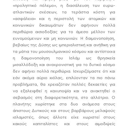
«προληπτικό πόλεμο», η διασάλευση των ευρω-
ατλαντικών σχέσεων, τα τεράστια κόστη για
«ασφάλεια» και η περιστολή των ατομικών και
κοινωνικών δικαιωμάτων δεν αφήνουν πολλά
περιθώρια αισιοδοξίας για το άμεσο μέλλον των
ευνομούμενων και μη κοινωνιών. Η δαιμονοποίηση,
βεβαίως της Δύσης ως ιμπεριαλιστική και ανήθικη για
τα μάτια του μουσουλμανικού κόσμου και αντίστοιχα
η δαιμονοποίηση του Ισλάμ ως θρησκεία
μισαλλόδοξη και αναχρονιστική για το δυτικό κόσμο
δεν αφήνει πολλά περιθώρια. Ισχυριζόμαστε ότι και
εάν ακόμα αύριο κιόλας, επιλύονταν τα πιο πάνω
προβλήματα, θα χρειαζόταν πολλές δεκαετίες για
να εξαλειφθεί η καχυποψία και να ανακτηθεί ο
σεβασμός στη διαφορετικότητα, στο αλλότριο. Ο
πλανήτης χωρίστηκε στα δυο ανάμεσα στους
άπιστους Δυτικούς και στους βαρβάρους μελαψούς
ισλαμιστές, όπως άλλοτε είχε χωριστεί στους
κακούς καπιταλίστες και στους αιμοδιψείς