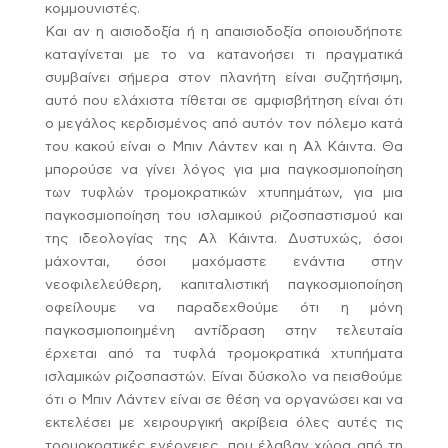
κομμουνιστές.
Και αν η αισιοδοξία ή η απαισιοδοξία οποιουδήποτε
καταγίνεται με το να κατανοήσει τι πραγματικά
συμβαίνει σήμερα στον πλανήτη είναι συζητήσιμη,
αυτό που ελάχιστα τίθεται σε αμφισβήτηση είναι ότι
ο μεγάλος κερδισμένος από αυτόν τον πόλεμο κατά
του κακού είναι ο Μπιν Λάντεν και η Αλ Κάιντα. Θα
μπορούσε να γίνει λόγος για μια παγκοσμιοποίηση
των τυφλών τρομοκρατικών χτυπημάτων, για μια
παγκοσμιοποίηση του ισλαμικού ριζοσπαστισμού και
της ιδεολογίας της Αλ Κάιντα. Δυστυχώς, όσοι
μάχονται, όσοι μαχόμαστε ενάντια στην
νεοφιλελεύθερη, καπιταλιστική παγκοσμιοποίηση
οφείλουμε να παραδεχθούμε ότι η μόνη
παγκοσμιοποιημένη αντίδραση στην τελευταία
έρχεται από τα τυφλά τρομοκρατικά χτυπήματα
ισλαμικών ριζοσπαστών. Είναι δύσκολο να πεισθούμε
ότι ο Μπιν Λάντεν είναι σε θέση να οργανώσει και να
εκτελέσει με χειρουργική ακρίβεια όλες αυτές τις
τρομοκρατικές ενέργειες, που έλαβαν χώρα από τη