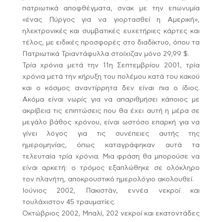
πατριωτικά αποφθέγματα, σνακ με την επωνυμία
«ένας Πύργος για να γιορτασθεί η Αμερική»,
ηλεκτρονικές και συμβατικές ευχετήριες κάρτες και
τέλος, με ειδικές προσφορές στο διαδίκτυο, όπου τα
Πατριωτικά Τριαντάφυλλα στοίχιζαν μόνο 29,99 $.
Τρία χρόνια μετά την 11η Σεπτεμβρίου 2001, τρία
χρόνια μετά την κήρυξη του πολέμου κατά του κακού
και ο κόσμος αναντίρρητα δεν είναι πια ο ίδιος.
Ακόμα είναι νωρίς για να απαριθμήσει κάποιος με
ακρίβεια τις επιπτώσεις που θα έχει αυτή η μέρα σε
μεγάλο βάθος χρόνου, είναι ωστόσο επαρκή για να
γίνει λόγος για τις συνέπειες αυτής της
ημερομηνίας, όπως καταγράφηκαν αυτά τα
τελευταία τρία χρόνια. Μια φράση θα μπορούσε να
είναι αρκετή: ο τρόμος εξαπλώθηκε σε ολόκληρο
τον πλανήτη, αποκρουστικό ημερολόγιο ακολουθεί.
Ιούνιος 2002, Πακιστάν, εννέα νεκροί και
τουλάχιστον 45 τραυματίες.
Οκτώβριος 2002, Μπαλί, 202 νεκροί και εκατοντάδες