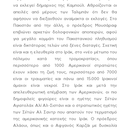
να εκλεγεί δήμαρχος της Καμπούλ. Αθροίζονται οι
απειλές από μέρους των Ταλιμπάν ότι δεν θα
αφήσουν να διεξαχθούν αναίμακτα οι εκλογές. Στο
Πακιστάν από την άλλη, ο πρόεδρος Μουσάραφ
επιβιώνει αρκετών δολοφονικών αποπειρών, αφού
για μεγάλο κομμάτι του Πακιστανικού πληθυσμού
είναι δικτάτορας τελών υπό ξένες διαταγές. Σχετική
είναι και η ελευθερία στο Ιράκ, στο «νέο μέτωπο του
πόλεμου κατά της τρομοκρατίας», όπου
περισσότερο από 1000 Αμερικανοί στρατιώτες
έχουν χάσει τη ζωή τους, περισσότερο από 7000
είναι οι τραυματίες και πάνω από 15.000 Ιρακινοί
άμαχοι είναι νεκροί. Στο Ιράκ και μετά την
απελευθερωτική επέμβαση των Αμερικανών, οι πιο
δημοφιλείς φιγούρες είναι ο ηγέτης των Σιϊτών
Αγιατολάχ Αλί Αλ-Σιστάνι και ο στρατιωτικός ηγέτης
των Σιϊτών Αλ Σαντρ που απαιτούν τον τερματισμό
της αμερικανικής κατοχής του Ιράκ. Ο πρόεδρος
Αλάουι, όπως και ο Αφγανός Καρζάι με δυσκολία