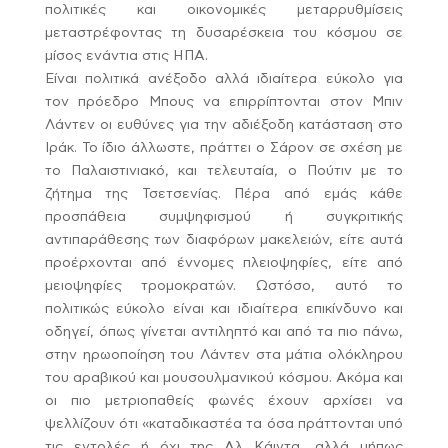
πολιτικές και οικονομικές μεταρρυθμίσεις
μεταστρέφοντας τη δυσαρέσκεια του κόσμου σε
μίσος ενάντια στις ΗΠΑ.
Είναι πολιτικά ανέξοδο αλλά ιδιαίτερα εύκολο για
τον πρόεδρο Μπους να επιρρίπτονται στον Μπιν
Λάντεν οι ευθύνες για την αδιέξοδη κατάσταση στο
Ιράκ. Το ίδιο άλλωστε, πράττει ο Σάρον σε σχέση με
το Παλαιστινιακό, και τελευταία, ο Πούτιν με το
ζήτημα της Τσετσενίας. Πέρα από εμάς κάθε
προσπάθεια συμψηφισμού ή συγκριτικής
αντιπαράθεσης των διαφόρων μακελειών, είτε αυτά
προέρχονται από έννομες πλειοψηφίες, είτε από
μειοψηφίες τρομοκρατών. Ωστόσο, αυτό το
πολιτικώς εύκολο είναι και ιδιαίτερα επικίνδυνο και
οδηγεί, όπως γίνεται αντιληπτό και από τα πιο πάνω,
στην ηρωοποίηση του Λάντεν στα μάτια ολόκληρου
του αραβικού και μουσουλμανικού κόσμου. Ακόμα και
οι πιο μετριοπαθείς φωνές έχουν αρχίσει να
ψελλίζουν ότι «καταδικαστέα τα όσα πράττονται υπό
τις εντολές ή όχι της Αλ Κάιντα, αλλά μήπως