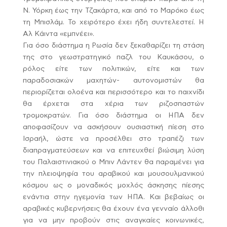
Ν. Υόρκη έως την Τζακάρτα, και από το Μαρόκο έως
τη Μπισλάμ. Το χειρότερο έχει ήδη συντελεστεί. Η
Αλ Κάιντα «εμπνέει».
Για όσο διάστημα η Ρωσία δεν ξεκαθαρίζει τη στάση
της στο γεωστρατηγικό παζλ του Καυκάσου, ο
ρόλος είτε των πολιτικών, είτε και των
παραδοσιακών μαχητών- αυτονομιστών θα
περιορίζεται ολοένα και περισσότερο και το παιχνίδι
θα έρχεται στα χέρια των ριζοσπαστών
τρομοκρατών. Για όσο διάστημα οι ΗΠΑ δεν
αποφασίζουν να ασκήσουν ουσιαστική πίεση στο
Ισραήλ, ώστε να προσέλθει στο τραπέζι των
διαπραγματεύσεων και να επιτευχθεί βιώσιμη λύση
του Παλαιστινιακού ο Μπιν Λάντεν θα παραμένει για
την πλειοψηφία του αραβικού και μουσουλμανικού
κόσμου ως ο μοναδικός μοχλός άσκησης πίεσης
ενάντια στην ηγεμονία των ΗΠΑ. Και βεβαίως οι
αραβικές κυβερνήσεις θα έχουν ένα γενναίο άλλοθι
για να μην προβούν στις αναγκαίες κοινωνικές,