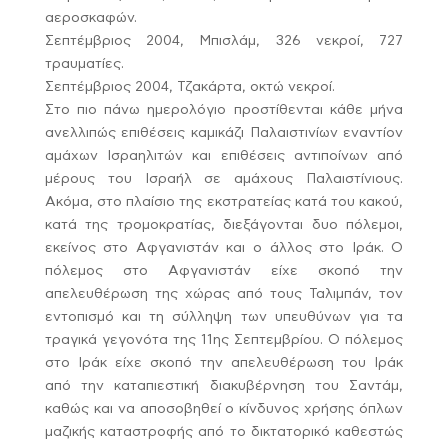
αεροσκαφών.
Σεπτέμβριος 2004, Μπισλάμ, 326 νεκροί, 727
τραυματίες.
Σεπτέμβριος 2004, Τζακάρτα, οκτώ νεκροί.
Στο πιο πάνω ημερολόγιο προστίθενται κάθε μήνα
ανελλιπώς επιθέσεις καμικάζι Παλαιστινίων εναντίον
αμάχων Ισραηλιτών και επιθέσεις αντιποίνων από
μέρους του Ισραήλ σε αμάχους Παλαιστίνιους.
Ακόμα, στο πλαίσιο της εκστρατείας κατά του κακού,
κατά της τρομοκρατίας, διεξάγονται δυο πόλεμοι,
εκείνος στο Αφγανιστάν και ο άλλος στο Ιράκ. Ο
πόλεμος στο Αφγανιστάν είχε σκοπό την
απελευθέρωση της χώρας από τους Ταλιμπάν, τον
εντοπισμό και τη σύλληψη των υπευθύνων για τα
τραγικά γεγονότα της 11ης Σεπτεμβρίου. Ο πόλεμος
στο Ιράκ είχε σκοπό την απελευθέρωση του Ιράκ
από την καταπιεστική διακυβέρνηση του Σαντάμ,
καθώς και να αποσοβηθεί ο κίνδυνος χρήσης όπλων
μαζικής καταστροφής από το δικτατορικό καθεστώς