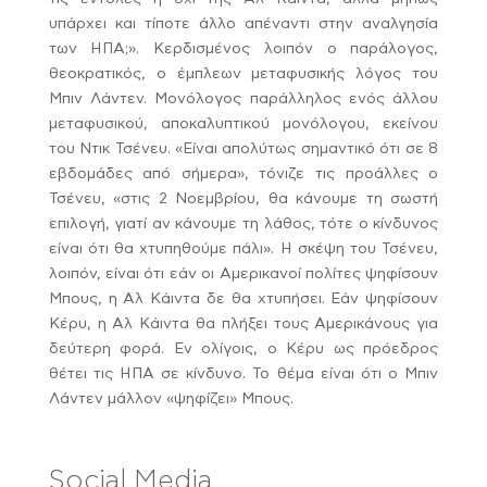
υπάρχει και τίποτε άλλο απέναντι στην αναλγησία
των ΗΠΑ;». Κερδισμένος λοιπόν ο παράλογος,
θεοκρατικός, ο έμπλεων μεταφυσικής λόγος του
Μπιν Λάντεν. Μονόλογος παράλληλος ενός άλλου
μεταφυσικού, αποκαλυπτικού μονόλογου, εκείνου
του Ντικ Τσένευ. «Είναι απολύτως σημαντικό ότι σε 8
εβδομάδες από σήμερα», τόνιζε τις προάλλες ο
Τσένευ, «στις 2 Νοεμβρίου, θα κάνουμε τη σωστή
επιλογή, γιατί αν κάνουμε τη λάθος, τότε ο κίνδυνος
είναι ότι θα χτυπηθούμε πάλι». Η σκέψη του Τσένευ,
λοιπόν, είναι ότι εάν οι Αμερικανοί πολίτες ψηφίσουν
Μπους, η Αλ Κάιντα δε θα χτυπήσει. Εάν ψηφίσουν
Κέρυ, η Αλ Κάιντα θα πλήξει τους Αμερικάνους για
δεύτερη φορά. Εν ολίγοις, ο Κέρυ ως πρόεδρος
θέτει τις ΗΠΑ σε κίνδυνο. Το θέμα είναι ότι ο Μπιν
Λάντεν μάλλον «ψηφίζει» Μπους.
Social Media