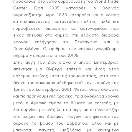
προσκρούει στο νότιο ουρανοξύστη του World Trade
Center. Ώρα 10.05 καταρρέει ο βορινός
ουρανοξύστης, ώρα 10.30 καταρρέει και ο νότιος
καταπλακώνοντας εκατοντάδες πολίτες, αλλά και
πυροσβέστες, διασώστες και αστυνομικούς που
είχαν σπεύσει στο σημείο. Με ελάχιστη διαφορά
χρόνου επλήγησαν το Πεντάγωνο και η
Πενσυλβάνια. Ο αριθμός των νεκρών-γνωρίζουμε
σήμερα – ανέρχεται στους 2.995.
Στην αυγή του 21ου αιώνα ο μήνας Σεπτέμβριος
απέκτησε μια θλιβερή επέτειο και ένας νέος
πόλεμος, εκείνος κατά της τρομοκρατίας, κατά «του
άξονα του κακού» κηρύχθηκε από την επομένη της
Τρίτης του Σεπτεμβρίου 2001. Φέτος, όπως άλλωστε
και τις προηγούμενες χρονιές, τρία ολόκληρα χρόνια
μετά, η Αμερική τίμησε τα θύματα με τελετές, με
λειτουργίες, με ενός λεπτού σιγή, με ακτίνες λέιζερ
στο σχήμα των Διδύμων Πύργων που φώτισαν τον
ουρανό το βράδυ του Σαββάτου, αλλά και με
μπισκότα- παγωτά, μαξιλάρια με κεντημένα