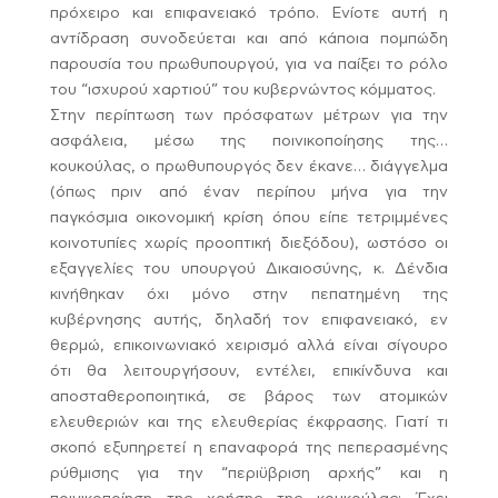
πρόχειρο και επιφανειακό τρόπο. Ενίοτε αυτή η
αντίδραση συνοδεύεται και από κάποια πομπώδη
παρουσία του πρωθυπουργού, για να παίξει το ρόλο
του “ισχυρού χαρτιού” του κυβερνώντος κόμματος.
Στην περίπτωση των πρόσφατων μέτρων για την
ασφάλεια, μέσω της ποινικοποίησης της…
κουκούλας, ο πρωθυπουργός δεν έκανε… διάγγελμα
(όπως πριν από έναν περίπου μήνα για την
παγκόσμια οικονομική κρίση όπου είπε τετριμμένες
κοινοτυπίες χωρίς προοπτική διεξόδου), ωστόσο οι
εξαγγελίες του υπουργού Δικαιοσύνης, κ. Δένδια
κινήθηκαν όχι μόνο στην πεπατημένη της
κυβέρνησης αυτής, δηλαδή τον επιφανειακό, εν
θερμώ, επικοινωνιακό χειρισμό αλλά είναι σίγουρο
ότι θα λειτουργήσουν, εντέλει, επικίνδυνα και
αποσταθεροποιητικά, σε βάρος των ατομικών
ελευθεριών και της ελευθερίας έκφρασης. Γιατί τι
σκοπό εξυπηρετεί η επαναφορά της πεπερασμένης
ρύθμισης για την “περιϋβριση αρχής” και η