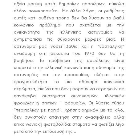
οξεία κριτική κατά δημοσίων προσώπων, εύκολα
πλέον ποινικοποιείται. Με άλλα λόγια, οι ρυθμίσεις
αυτές κατ’ ουδένα τρόπο δεν θα λύσουν το βαθύ
κοινωνικό πρόβλημα που σχετίζεται με την
ανικανότητα της ελληνικής αστυνομίας να
αντιμετωπίσει τις σύγχρονες μορφές βίας. Η
αστυνομία μας νοσεί βαθιά και η “νοσταλγική”
αναδρομή στη δεκαετία του 1970 δεν θα τη
βοηθήσει. Το πρόβλημα της ασφάλειας είναι
υπαρκτό στην ελληνική κοινωνία και η αδυναμία της
αστυνομίας να την προασπίσει, πλήττει στην
πραγματικότητα τα πιο αδύναμα κοινωνικά
στρώματα, εκείνα που δεν μπορούν να στραφούν σε
πανάκριβα συστήματα συναγερμών, ιδιωτικών
φρουρών ή σπιτιών – φρουρίων. Οι λύσεις τύπου
“περιπολιών με παπιά”, χρήσης χημικών με το κιλό,
δεν συνιστούν απάντηση στην ανασφάλεια αλλά
επικοινωνιακή φωτοβολίδα: σταματά να φωτίζει λίγο
μετά από την εκτόξευσή της…