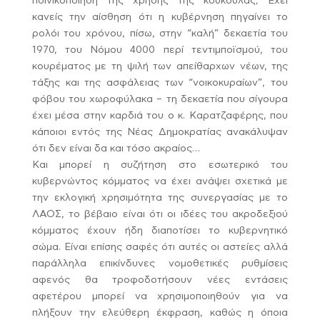
ποινικοποίηση της χρήσης της κουκούλας; Έχει
κανείς την αίσθηση ότι η κυβέρνηση πηγαίνει το
ρολόι του χρόνου, πίσω, στην “καλή” δεκαετία του
1970, του Νόμου 4000 περί τεντιμποϊσμού, του
κουρέματος με τη ψιλή των απείθαρχων νέων, της
τάξης και της ασφάλειας των “νοικοκυραίων”, του
φόβου του χωροφύλακα – τη δεκαετία που σίγουρα
έχει μέσα στην καρδιά του ο κ. Καρατζαφέρης, που
κάποιοι εντός της Νέας Δημοκρατίας ανακάλυψαν
ότι δεν είναι δα και τόσο ακραίος…
Και μπορεί η συζήτηση στο εσωτερικό του
κυβερνώντος κόμματος να έχει ανάψει σχετικά με
την εκλογική χρησιμότητα της συνεργασίας με το
ΛΑΟΣ, το βέβαιο είναι ότι οι ιδέες του ακροδεξιού
κόμματος έχουν ήδη διαποτίσει το κυβερνητικό
σώμα. Είναι επίσης σαφές ότι αυτές οι αστείες αλλά
παράλληλα επικίνδυνες νομοθετικές ρυθμίσεις
αφενός θα τροφοδοτήσουν νέες εντάσεις
αφετέρου μπορεί να χρησιμοποιηθούν για να
πλήξουν την ελεύθερη έκφραση, καθώς η όποια