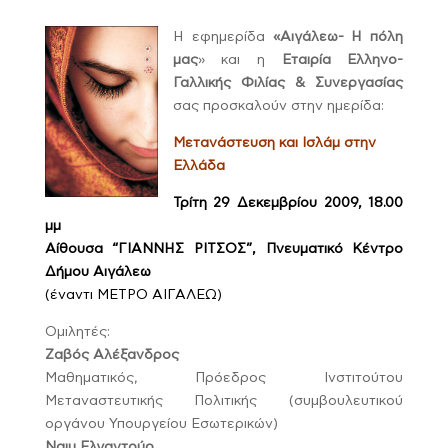
Η εφημερίδα
«Aιγάλεω- Η πόλη
μας
» και η
Εταιρία Ελληνο-
Γαλλικής Φιλίας & Συνεργασίας
σας προσκαλούν στην ημερίδα:
Mετανάστευση και Ισλάμ στην
Ελλάδα
Τρίτη 29 Δεκεμβρίου 2009, 18.00
μμ
Αίθουσα “ΓΙΑΝΝΗΣ ΡΙΤΣΟΣ”, Πνευματικό Κέντρο
Δήμου Αιγάλεω
(έναντι ΜΕΤΡΟ ΑΙΓΑΛΕΩ)
Ομιλητές:
Ζαβός Αλέξανδρος
Mαθηματικός, Πρόεδρος Ινστιτούτου
Μεταναστευτικής Πολιτικής (συμβουλευτικού
οργάνου Υπουργείου Εσωτερικών)
Ναιμ Ελγαντούρ