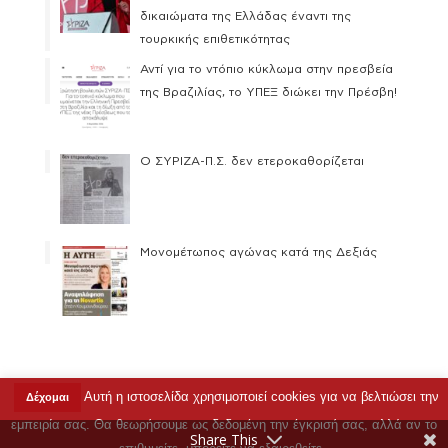
δικαιώματα της Ελλάδας έναντι της
τουρκικής επιθετικότητας
Αντί για το ντόπιο κύκλωμα στην πρεσβεία
της Βραζιλίας, το ΥΠΕΞ διώκει την Πρέσβη!
Ο ΣΥΡΙΖΑ-Π.Σ. δεν ετεροκαθορίζεται
Μονομέτωπος αγώνας κατά της Δεξιάς
Αυτή η ιστοσελίδα χρησιμοποιεί cookies για να βελτιώσει την
Δέχομαι
Copyright © 2023 Ρένα Δούρου |
Όροι Χρήσης
|
εμπειρία σας. Θα θεωρήσουμε ως δεδομένη την έγκρισή σας, αλλά αν το
Επικοινωνία
Share This