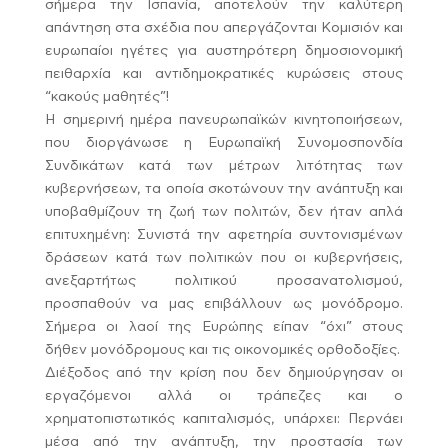
σήμερα την Ισπανία, αποτελούν την καλύτερη
απάντηση στα σχέδια που απεργάζονται Κομισιόν και
ευρωπαίοι ηγέτες για αυστηρότερη δημοσιονομική
πειθαρχία και αντιδημοκρατικές κυρώσεις στους
“κακούς μαθητές”!
Η σημερινή ημέρα πανευρωπαϊκών κινητοποιήσεων,
που διοργάνωσε η Ευρωπαϊκή Συνομοσπονδία
Συνδικάτων κατά των μέτρων λιτότητας των
κυβερνήσεων, τα οποία σκοτώνουν την ανάπτυξη και
υποβαθμίζουν τη ζωή των πολιτών, δεν ήταν απλά
επιτυχημένη: Συνιστά την αφετηρία συντονισμένων
δράσεων κατά των πολιτικών που οι κυβερνήσεις,
ανεξαρτήτως πολιτικού προσανατολισμού,
προσπαθούν να μας επιβάλλουν ως μονόδρομο.
Σήμερα οι λαοί της Ευρώπης είπαν “όχι” στους
δήθεν μονόδρομους και τις οικονομικές ορθοδοξίες.
Διέξοδος από την κρίση που δεν δημιούργησαν οι
εργαζόμενοι αλλά οι τράπεζες και ο
χρηματοπιστωτικός καπιταλισμός, υπάρχει: Περνάει
μέσα από την ανάπτυξη, την προστασία των