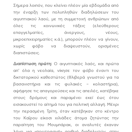
Σήμερα λοιπόν, που κλείνει πλέον μία εβδομάδα από
την έναρξη των πολυπληθών διαδηλώσεων του
αιγυπτιακού λαού, με τη συμμετοχή ανθρώπων από
όλες τις κοινωνικές τάξεις (ελεύθερους
επαγγελματίες, άνεργους, νέους,
μικροεπιχειρηματίες κ.ά.), μπορούν πλέον να γίνουν,
χωρίς φόβο να διαψευστούν, ορισμένες
διαπιστώσεις.
Διαπίστωση πρώτη:
Ο αιγυπτιακός λαός, και πρώτα
απ’ όλα η νεολαία, νίκησε τον φόβο έναντι του
δικτατορικού καθεστώτος (θλιβερά γνωστού για τα
βασανιστήρια και τις φυλακές – κολαστήρια),
αψήφησε τις απαγορεύσεις και τις απειλές, κατέβηκε
στους δρόμους και παραμένει εκεί έως ότου
εισακουστεί το αίτημά του για πολιτική αλλαγή. Μέχρι
την περασμένη Τρίτη, όταν κατέβηκαν στο κέντρο
του Καΐρου είκοσι χιλιάδες άτομα ζητώντας την
παραίτηση του Μουμπάρακ, οι αναλυτές έκαναν
λόγο για «πρωτοφανή» αριθμό διαδηλωτών, στην