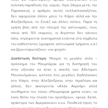
πολιτική παράδοση της χώρας. Λίγα 24ωρα μετά, την
Παρασκευή, ο αριθμός αυτός πολλαπλασιαζόταν,
δεν αφορούσε πλέον μόνο το Κάιρο αλλά και την
Αλεξάνδρεια, το Σουέζ και άλλες πόλεις. Παρά τη
χρήση βίας από την πλευρά της αστυνομίας, τους
πάνω από 150 νεκρούς, οι Αιγύπτιοι δεν κάνουν
πίσω, στρέφονται συστηματικά ενάντια στα σύμβολα
του καθεστώτος (γραφεία, αστυνομικά τμήματα, κ.ά.)
και βροντοφωνάζουν: «να φύγει!»
Διαπίστωση δεύτερη:
Μπορεί το μεγάλο όπλο –
πρόσχημα του Μουμπάρακ για τη διατήρησή του
στην εξουσία να ήταν η απειλή των Αδελφών
Μουσουλμάνων, ωστόσο στις μεγάλες διαδηλώσεις
στο Κάιρο, στην Αλεξάνδρεια, στην Ισμαϊλίγια και
αλλού, δεν ακούγονται «Αλάχ Ακμπάρ» αλλά
συνθήματα του τύπου «Μουμπάρακ game over», «ο
λαός θέλει την πτώση του προέδρου», «φύγε, δειλέ,
πράκτορα των Αμερικανών» κ.ο.κ. Πουθενά (προς το