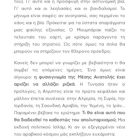
του). Γι’ αυτό και η προσφυγή στην αστυνομική βία.
Γι’ αυτό και οι λεηλασίες και οι βανδαλισμοί. Το
μήνυμα είναι σαφές: αν ανατραπώ, σας περιμένει το
χάος και η βία. Πρόκειται για τα ύστατα σπαράγματα
μιας φαύλης εξουσίας. Ο Μουμπάρακ παίζει το
τελευταίο του χαρτί, με κρίσιμο παράγοντα τη
στήριξη του στρατού. Ώς πότε όμως τα όπλα θα
μπορούν να στηρίζουν τον 83χρονο πρόεδρο;
Κανείς δεν μπορεί να γνωρίζει με βεβαιότητα τι θα
συμβεί τις επόμενες ημέρες. Ένα όμως είναι
σίγουρο:
η φυσιογνωμία της Μέσης Ανατολής έχει
αρχίζει να αλλάζει ριζικά.
Η Τυνησία ήταν ο
πρόλογος, η Αίγυπτος είναι το πρώτο κεφάλαιο και
μάλλον έπεται συνέχεια: στην Αλγερία, τη Συρία, την
Ιορδανία, τη Σαουδική Αραβία, την Υεμένη, το Ιράν…
Παραμένει βέβαια το ερώτημα:
Τι θα είναι αυτό που
θα διαδεχθεί το καθεστώς του απολυταρχισμού;
Μια
εκδοχή πολιτικού Ισλάμ; Κι αν οι εξεγερμένοι νέοι
του αραβικού κόσμου μάς εκπλήξουν ευχάριστα;