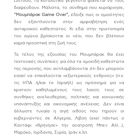
Ωστόσο, τα καταλυτικά γεγονότα φαίνεται να τους
διαψεύδουν. Μάλιστα, το σύνθημα που κυριάρχησε,
“Μουμπάρακ Game Over”,
έδειξε πως οι ομοιότητες
δεν εξαντλούνται στην αμφισβήτηση ενός
αυταρχικού καθεστώτος. Κι εδώ στην πρωτοπορία
του αγώνα βρίσκονται οι νέοι, που δεν βλέπουν
καμιά προοπτική στη ζωή τους.
Το τέλος της εξουσίας του Μουμπάρακ θα έχει
τεκτονικές συνέπειες για όλα τα ομοειδή καθεστώτα
της περιοχής, που αντιλαμβάνονται ότι δεν μπορούν
εσαεί να επικαλούνται «εξωτερικούς εχθρούς» (π.χ.
τις ΗΠΑ ή/και το Ισραήλ) ως πρόσχημα για να
κρατούν καθηλωμένους τους λαούς τους σε
συνθήκες ανελευθερίας, πολιτικής και κοινωνικής
υπανάπτυξης και οικονομικής ανέχειας. Δεν είναι
άλλωστε τυχαία η σιγή ιχθύος που τηρούν οι
κυβερνώντες σε Αλγερία, Λιβύη (εκεί πάντως ο
Καντάφι «θρήνησε» την ανατροπή Μπεν Αλί…),
Μαρόκο, Ιορδανία, Συρία, Ιράν κ.λπ.