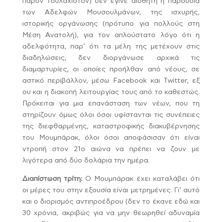
παρόν τουλάχιστον) δεν έγινε αισθητή η παρουσία
των Αδελφών Μουσουλμάνων, της ισχυρής,
ιστορικής οργάνωσης (πρότυπο για πολλούς στη
Μέση Ανατολή), για τον απλούστατο λόγο ότι η
αδελφότητα, παρ’ ότι τα μέλη της μετέχουν στις
διαδηλώσεις, δεν διοργάνωσε αρχικά τις
διαμαρτυρίες, οι οποίες προήλθαν από νέους, σε
αστικό περιβάλλον, μέσω Facebook και Twitter, εξ
ου και η διακοπή λειτουργίας τους από το καθεστώς.
Πρόκειται για μια επανάσταση των νέων, που τη
στηρίζουν όμως όλοι όσοι υφίστανται τις συνέπειες
της διεφθαρμένης, καταστροφικής διακυβέρνησης
του Μουμπάρακ, όλοι όσοι αποφάσισαν ότι είναι
ντροπή στον 21ο αιώνα να πρέπει να ζουν με
λιγότερα από δύο δολάρια την ημέρα.
Διαπίστωση τρίτη:
Ο Μουμπάρακ έχει καταλάβει ότι
οι μέρες του στην εξουσία είναι μετρημένες. Γι’ αυτό
και ο διορισμός αντιπροέδρου (δεν το έκανε εδώ και
30 χρόνια, ακριβώς για να μην θεωρηθεί αδυναμία