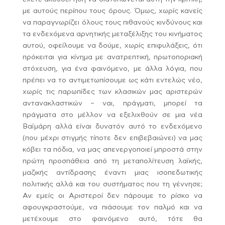
με αυτούς περίπου τους όρους. Όμως, χωρίς κανείς
να παραγνωρίζει όλους τους πιθανούς κινδύνους και
τα ενδεχόμενα αρνητικής μεταξέλιξης του κινήματος
αυτού, οφείλουμε να δούμε, χωρίς επιφυλάξεις, ότι
πρόκειται για κίνημα με ανατρεπτική, πρωτοποριακή
στόχευση, για ένα φαινόμενο, με άλλα λόγια, που
πρέπει να το αντιμετωπίσουμε ως κάτι εντελώς νέο,
χωρίς τις παρωπίδες των κλασικών μας αριστερών
αντανακλαστικών – ναι, πράγματι, μπορεί τα
πράγματα στο μέλλον να εξελιχθούν σε μια νέα
Βαϊμάρη αλλά είναι δυνατόν αυτό το ενδεχόμενο
(που μέχρι στιγμής τίποτε δεν επιβεβαιώνει) να μας
κόβει τα πόδια, να μας απενεργοποιεί μπροστά στην
πρώτη προσπάθεια από τη μεταπολίτευση λαϊκής,
μαζικής αντίδρασης έναντι μιας ισοπεδωτικής
πολιτικής αλλά και του συστήματος που τη γέννησε;
Αν εμείς οι Αριστεροί δεν πάρουμε το ρίσκο να
αφουγκραστούμε, να πιάσουμε τον παλμό και να
μετέχουμε στο φαινόμενο αυτό, τότε θα