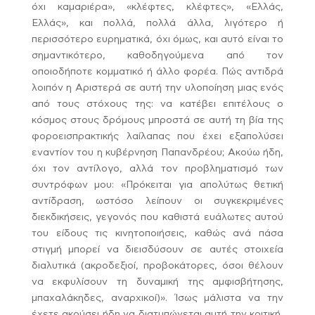
όχι καμαριέρα», «κλέφτες, κλέφτες», «Ελλάς,
Ελλάς», και πολλά, πολλά άλλα, λιγότερο ή
περισσότερο ευρηματικά, όχι όμως, και αυτό είναι το
σημαντικότερο, καθοδηγούμενα από τον
οποιοδήποτε κομματικό ή άλλο φορέα. Πώς αντιδρά
λοιπόν η Αριστερά σε αυτή την υλοποίηση μιας ενός
από τους στόχους της: να κατέβει επιτέλους ο
κόσμος στους δρόμους μπροστά σε αυτή τη βία της
φοροεισπρακτικής λαίλαπας που έχει εξαπολύσει
εναντίον του η κυβέρνηση Παπανδρέου;
Ακούω ήδη,
όχι τον αντίλογο, αλλά τον προβληματισμό των
συντρόφων μου: «Πρόκειται για απολύτως θετική
αντίδραση, ωστόσο λείπουν οι συγκεκριμένες
διεκδικήσεις, γεγονός που καθιστά ευάλωτες αυτού
του είδους τις κινητοποιήσεις, καθώς ανά πάσα
στιγμή μπορεί να διεισδύσουν σε αυτές στοιχεία
διαλυτικά (ακροδεξιοί, προβοκάτορες, όσοι θέλουν
να εκφυλίσουν τη δυναμική της αμφισβήτησης,
μπαχαλάκηδες, αναρχικοί)». Ίσως μάλιστα να την
έχετε ακούσει ήδη να διατυπώνεται αυτή την κριτική,