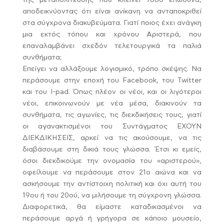
της μεταπολίτευσης που κλείνει τόσο επώδυνα,
αποδεικνύοντας ότι είναι ανίκανη να ανταποκριθεί
στα σύγχρονα διακυβεύματα. Γιατί ποιος έχει ανάγκη
μια εκτός τόπου και χρόνου Αριστερά, που
επαναλαμβάνει σχεδόν τελετουργικά τα παλιά
συνθήματα;
Επείγει να αλλάξουμε λογισμικό, τρόπο σκέψης. Να
περάσουμε στην εποχή του Facebook, του Twitter
και του I-pad. Όπως πλέον οι νέοι, και οι λιγότεροι
νέοι, επικοινωνούν με νέα μέσα, διακινούν τα
συνθήματα, τις αγωνίες, τις διεκδικήσεις τους, γιατί
οι αγανακτισμένοι του Συντάγματος ΕΧΟΥΝ
ΔΙΕΚΔΙΚΗΣΕΙΣ, αρκεί να τις ακούσουμε, να τις
διαβάσουμε στη δικιά τους γλώσσα. Έτσι κι εμείς,
όσοι διεκδικούμε την ονομασία του «αριστερού»,
οφείλουμε να περάσουμε στον 21ο αιώνα και να
ασκήσουμε την αντίστοιχη πολιτική και όχι αυτή του
19ου ή του 20ού, να μιλήσουμε τη σύγχρονη γλώσσα.
Διαφορετικά, θα είμαστε καταδικασμένοι να
περάσουμε αργά ή γρήγορα σε κάποιο μουσείο,