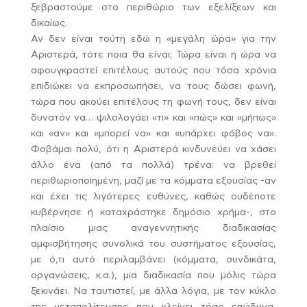
ξεβραστούμε στο περιθώριο των εξελίξεων και
δικαίως.
Αν δεν είναι τούτη εδώ η «μεγάλη ώρα» για την
Αριστερά, τότε ποια θα είναι; Τώρα είναι η ώρα να
αφουγκραστεί επιτέλους αυτούς που τόσα χρόνια
επιδιώκει να εκπροσωπήσει, να τους δώσει φωνή,
τώρα που ακούει επιτέλους τη φωνή τους, δεν είναι
δυνατόν να… ψιλολογάει «τι» και «πώς» και «μήπως»
και «αν» και «μπορεί να» και «υπάρχει φόβος να».
Φοβάμαι πολύ, ότι η Αριστερά κινδυνεύει να χάσει
άλλο ένα (από τα πολλά) τρένα: να βρεθεί
περιθωριοποιημένη, μαζί με τα κόμματα εξουσίας -αν
και έχει τις λιγότερες ευθύνες, καθώς ουδέποτε
κυβέρνησε ή καταχράστηκε δημόσιο χρήμα-, στο
πλαίσιο μιας αναγεννητικής διαδικασίας
αμφισβήτησης συνολικά του συστήματος εξουσίας,
με ό,τι αυτό περιλαμβάνει (κόμματα, συνδικάτα,
οργανώσεις, κ.α.), μια διαδικασία που μόλις τώρα
ξεκινάει. Να ταυτιστεί, με άλλα λόγια, με τον κύκλο