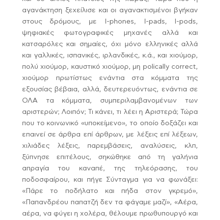
αγανάκτηση ξεχείλισε και οι αγανακτισμένοι βγήκαν
στους δρόμους, με I-phones, I-pads, I-pods,
ψηφιακές φωτογραφικές μηχανές αλλά και
κατσαρόλες και σημαίες, όχι μόνο ελληνικές αλλά
και γαλλικές, ισπανικές, ιρλανδικές, κ.ά., και χιούμορ,
πολύ χιούμορ, καυστικό χιούμορ, μη polically correct,
χιούμορ πρωτίστως ενάντια στα κόμματα της
εξουσίας βέβαια, αλλά, δευτερευόντως, ενάντια σε
ΟΛΑ τα κόμματα, συμπεριλαμβανομένων των
αριστερών; Λοιπόν; Τι κάνει, τι λέει η Αριστερά; Τώρα
που το κοινωνικό «υποκείμενο», το οποίο δοξάζει και
επαινεί σε άρθρα επί άρθρων, με λέξεις επί λέξεων,
χιλιάδες λέξεις, παρεμβάσεις, αναλύσεις, κλπ,
ξύπνησε επιτέλους, σηκώθηκε από τη γαλήνια
απραγία του καναπέ, της τηλεόρασης, του
ποδοσφαίρου, και πήγε Σύνταγμα για να φωνάξει:
«Πάρε το ποδήλατο και πήδα στον γκρεμό»,
«Παπανδρέου παπατζή δεν τα φάγαμε μαζί», «Αέρα,
αέρα, να φύγει η χολέρα, θέλουμε πρωθυπουργό και