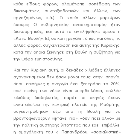
κάθε είδους φόρων, ολομέτωπη ισοπέδωση των
δικαιωμάτων, συνταξιοδοτικών και άλλων, των
εργαζομένων, κ.ά.). Τι χρεία άλλων μαρτύρων
έχουμε; Ο κυβερνητικός ανασχηματισμός ήταν
διακοσμητικός, και αυτό το αντιλήφθηκε άμεσα η
«Κάτω Βουλή». Εξ ου και η μεγάλη, όπως και όλες τις
άλλες φορές, συγκέντρωση και αυτής της Κυριακής,
κατά την οποία ξεκίνησε στη Βουλή η συζήτηση για
την ψήφο εμπιστοσύνης.
Και την Κυριακή αυτή, οι δεκάδες χιλιάδες έλληνες
αγανακτισμένοι δεν ήσαν μόνοι τους: στην Ισπανία,
όπου επισήμως η ανεργία έχει ξεπεράσει το 20%,
ενώ εκείνη των νέων είναι υπερδιπλάσια, πολλές
χιλιάδες διαδηλωτές, παρότι οι σκηνές έχουν
εγκαταλείψει την κεντρική πλατεία της Μαδρίτης,
συγκεντρώθηκαν έξω από τη Βουλή για να
βροντοφωνάξουν «φτάνει πια», «δεν πάει άλλο» με
την πολιτική αυστηρής λιτότητας που έχει επιβάλλει
η ομογάλακτη του κ. Παπανδρέου, «σοσιαλιστική»