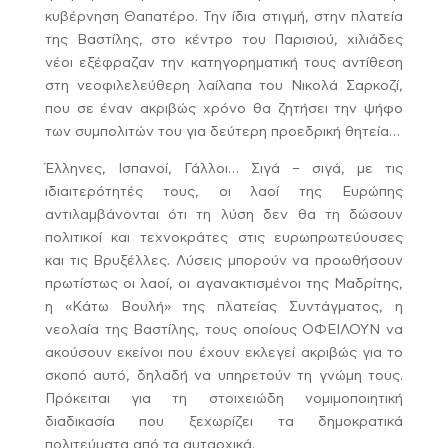
κυβέρνηση Θαπατέρο. Την ίδια στιγμή, στην πλατεία
της Βαστίλης, στο κέντρο του Παρισιού, χιλιάδες
νέοι εξέφραζαν την κατηγορηματική τους αντίθεση
στη νεοφιλελεύθερη λαίλαπα του Νικολά Σαρκοζί,
που σε έναν ακριβώς χρόνο θα ζητήσει την ψήφο
των συμπολιτών του για δεύτερη προεδρική θητεία…
Έλληνες, Ισπανοί, Γάλλοι… Σιγά – σιγά, με τις
ιδιαιτερότητές τους, οι λαοί της Ευρώπης
αντιλαμβάνονται ότι τη λύση δεν θα τη δώσουν
πολιτικοί και τεχνοκράτες στις ευρωπρωτεύουσες
και τις Βρυξέλλες. Λύσεις μπορούν να προωθήσουν
πρωτίστως οι λαοί, οι αγανακτισμένοι της Μαδρίτης,
η «Κάτω Βουλή» της πλατείας Συντάγματος, η
νεολαία της Βαστίλης, τους οποίους ΟΦΕΙΛΟΥΝ να
ακούσουν εκείνοι που έχουν εκλεγεί ακριβώς για το
σκοπό αυτό, δηλαδή να υπηρετούν τη γνώμη τους.
Πρόκειται για τη στοιχειώδη νομιμοποιητική
διαδικασία που ξεχωρίζει τα δημοκρατικά
πολιτεύματα από τα αυταρχικά.