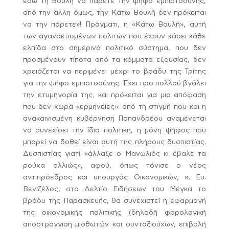
εδώ τη Βουλή να πάρετε την ψήφο εμπιστοσύνης,
από την άλλη όμως, την Κάτω Βουλή δεν πρόκειται
να την πάρετε»! Πράγματι, η «Κάτω Βουλή», αυτή
των αγανακτισμένων πολιτών που έχουν χάσει κάθε
ελπίδα στο σημερινό πολιτικό σύστημα, που δεν
προσμένουν τίποτα από τα κόμματα εξουσίας, δεν
χρειάζεται να περιμένει μέχρι το βράδυ της Τρίτης
για την ψήφο εμπιστοσύνης. Έχει προ πολλού βγάλει
την ετυμηγορία της, και πρόκειται για μια απόφαση
που δεν χωρά «ερμηνείες»: από τη στιγμή που και η
ανακαινισμένη κυβέρνηση Παπανδρέου αναμένεται
να συνεχίσει την ίδια πολιτική, η μόνη ψήφος που
μπορεί να δοθεί είναι αυτή της πλήρους δυσπιστίας.
Δυσπιστίας γιατί «άλλαξε ο Μανωλιός κι έβαλε τα
ρούχα αλλιώς», αφού, όπως τόνισε ο νέος
αντιπρόεδρος και υπουργός Οικονομικών, κ. Ευ.
Βενιζέλος, στο Δελτίο Ειδήσεων του Μέγκα το
βράδυ της Παρασκευής, θα συνεχιστεί η εφαρμογή
της οικονομικής πολιτικής (δηλαδή φορολογική
αποστράγγιση μισθωτών και συνταξιούχων, επιβολή