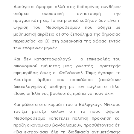
Ακούγεται όμορφο αλλά στις δεδομένες συνθήκες
υπάρχει ουσιαστική αντιστροφή της
πραγματικότητας: Το πατριωτικό καθήκον δεν είναι η
ψήφιση του Μεσοπρόθεσμου που οδηγεί με
μαθηματική ακρίβεια α) στο ξεπούλημα της δημόσιας
περιουσίας και β) στη χρεοκοπία της χώρας εντός
των επόμενων μηνών…
Και δεν καταστροφολογώ – ο επικεφαλής του
οικονομικού τμήματος μιας γνωστής… αριστερής
εφημερίδας όπως οι Φαϊνάνσιαλ Τάιμς έγραφε τη
Δευτέρα άρθρο που προκάλεσε (απολύτως
δικαιολογημένα) αίσθηση με τον εύγλωττο τίτλο:
«Ίσως οι Έλληνες βουλευτές πρέπει να πουν όχι».
Και μάλιστα στο κομμάτι του ο Βόλφγκαγκ Μίνχαου
τονίζει μεταξύ άλλων ότι το προς ψήφιση
Μεσοπρόθεσμο «αποτελεί πολιτική πρόκληση και
πράξη οικονομικού βανδαλισμού», προσθέτοντας ότι
«Θα εκτροχιάσει όλη τη διαδικασία αντιμετώπισης