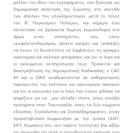
μέλλον του ίδιου του εγχειρήματος, που ξεκίνησε ως
δημοκρατική απάντηση της Ευρώπης στο σκοτάδι
των απειλών του ολοκληρωτισμού, μετά το τέλος
του Β’ Παγκοσμίου Πολέμου, και σήμερα έχει
καταντήσει να βρίσκεται δεμένη χειροπόδαρα στο
άρμα ενός συστήματος, που, ελέω
νεοφιλελευθερισμού, απαιτεί αγορές και τράπεζες
να έχουν τη δυνατότητα να λαμβάνουν τις κρίσιμες
οικονομικά και πολιτικά αποφάσεις και όχι οι λαοί και
οι εκλεγμένοι αντιπρόσωποί τους. Πρόκειται για
διαστρέβλωση της δημοκρατικής διαδικασίας: ο CAC
40 και ο DAX αναδεικνύονται σε καθοριστικούς
παράγοντες του πολιτικού και οικονομικού σκηνικού
και όχι οι κοινωνίες και οι λαοί, που έχουν φθάσει να
ψηφίζουν για να… μην αλλάξει τίποτε, όπως συνέβη
πρόσφατα στην Πορτογαλία, όπου τα δύο κόμματα
εξουσίας, Σοσιαλιστές και Σοσιαλδημοκράτες, είχαν
προκαταβολικά συμφωνήσει με την τρόικα (ΔΝΤ,
ΕΚΤ, Κομισιόν) στο νέο πακέτο λιτότητας! Και αξίζει
να σημειωθεί ότι αυτή η προωθούμενη έκπτωση των