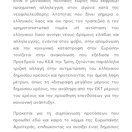
είναι ο μοναδικός πολιτικός χώρος που εκφράζει
πραγματική αλληλεγγύη στον αγώνα κατά της
νεοφιλελεύθερης λιτότητας που δίνει σήμερα ο
ελληνικός λαός και όχι προς τον τραπεζικό ή τον
χρηματοπιστωτικό τομέα. «Η αντίσταση του
ελληνικού λαού ανοίγει νέους δρόμους ελπίδας και
αλληλεγγύης, ενάντια στον φόβο, στην απομόνωση
και την κοινωνική καταστροφή στην Ευρώπη»
τονίζεται στην ανακοίνωση που εξέδωσε το
Προεδρείο του ΚΕΑ την Τρίτη, ζητώντας παράλληλα
«ριζική αλλαγή στην αντιμετώπιση του ελληνικού
δημοσίου χρέους» και προτείνοντας την άμεση λήψη
μέτρων, όπως τη «διαγραφή μεγάλου μέρους του
δημοσίου χρέους, την ανάληψη από την ΕΚΤ μέρους
του χρέους και την προώθηση επενδύσεων για την
κοινωνική ανάπτυξη».
Πρόκειται για τη συμπύκνωση προτάσεων που
προωθεί εδώ και καιρό το κόμμα της Ευρωπαϊκής
Αριστεράς, επιδιώκοντας να ανοίξει ένας δημόσιος