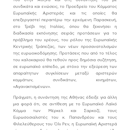
συνδικάτα και ενώσεις, το Προεδρείο του Κόμματος
Ευρωπαϊκής Αριστεράς και τις οποίες θα
επεξεργαστεί περαιτέρω την ερχόμενη Παρασκευή,
στο Τρέβι της Ιταλίας, όπου θα ξεκινήσει η
διαδικασία εκπόνησης σειράς προτάσεων για το
πρόβλημα του χρέους, του ρόλου της Ευρωπαϊκής
Κεντρικής Τράπεζας, των νέων προσανατολισμών
της ευρωοικοδόμησης. Προτάσεις που από το τέλος
του καλοκαιριού θα τεθούν προς δημόσια συζήτηση,
σε ευρωπαϊκό επίπεδο, με στόχο την εξεύρεση των
απαραίτητων συγκλίσεων μεταξύ αριστερών
κομμάτων, συνδικάτων, κινημάτων,
«Αγανακτισμένων».
Πράγματι, η συνάντηση της Αθήνας έδειξε για άλλη
μια φορά ότι, σε αντίθεση με το Ευρωπαϊκό Λαϊκό
Κόμμα των Μέρκελ και Σαρκοζί, τους
Ευρωσοσιαλιστές του κ. Παπανδρέου και τους
Φιλελεύθερους του Όλι Ρεν, η Ευρωπαϊκή Αριστερά