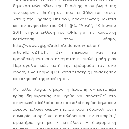
δημοκρατικών αξιών της Ευρώπης στον βωμό της
γενικευμένης λιτότητας που επιβάλλεται στους
λαούς της Γηραιάς Ηπείρου, προκαλώντας μάλιστα
και τις ανησυχίες του ΟΗΕ (βλ. “Αυγή”, 23 Ιουνίου
2011, ετήσια έκθεση του ΟΗΕ για την κοινωνική
κατάσταση στον κόσμο,
http://www.avgi.gr/ArticleActionshow.action?
articleID=624181), δεν επιφέρει καν τα
προσδοκώμενα αποτελέσματα: η «καλή μαθήτρια»
Πορτογαλία είδε αυτή την εβδομάδα τον οίκο
Moody’s να υποβαθμίζει κατά τέσσερις μονάδες την
πιστοληπτική της ικανότητα…
Με άλλα λόγια, σήμερα η Ευρώπη αντιμετωπίζει
κρίση δημοκρατίας που ήρθε να προστεθεί στο
οικονομικό αδιέξοδο που προκαλεί η κρίση δημοσίου
χρέους πολλών χωρών της. Ωστόσο η δύσκολη αυτή
συγκυρία μπορεί να αποτελέσει και την ευκαιρία /
εφαλτήριο για μια – επιτέλους – διαφορετική