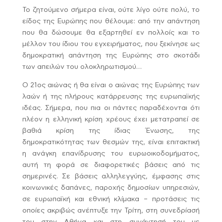
Το ζητούμενο σήμερα είναι, ούτε λίγο ούτε πολύ, το
είδος της Ευρώπης που θέλουμε: από την απάντηση
που θα δώσουμε θα εξαρτηθεί εν πολλοίς και το
μέλλον του ίδιου του εγχειρήματος, που ξεκίνησε ως
δημοκρατική απάντηση της Ευρώπης στο σκοτάδι
των απειλών του ολοκληρωτισμού…
Ο 21ος αιώνας ή θα είναι ο αιώνας της Ευρώπης των
λαών ή της πλήρους κατάρρευσης της ευρωπαϊκής
ιδέας. Σήμερα, που πια οι πάντες παραδέχονται ότι
πλέον η ελληνική κρίση χρέους έχει μετατραπεί σε
βαθιά κρίση της ίδιας Ένωσης, της
δημοκρατικότητας των θεσμών της, είναι επιτακτική
η ανάγκη επανίδρυσης του ευρωοικοδομήματος,
αυτή τη φορά σε διαφορετικές βάσεις από τις
σημερινές.
Σε βάσεις αλληλεγγύης, έμφασης στις
κοινωνικές δαπάνες, παροχής δημοσίων υπηρεσιών,
σε ευρωπαϊκή και εθνική κλίμακα – προτάσεις τις
οποίες ακριβώς ανέπτυξε την Τρίτη, στη συνεδρίασή
του στην Αθήνα και στη συνάντησή του με