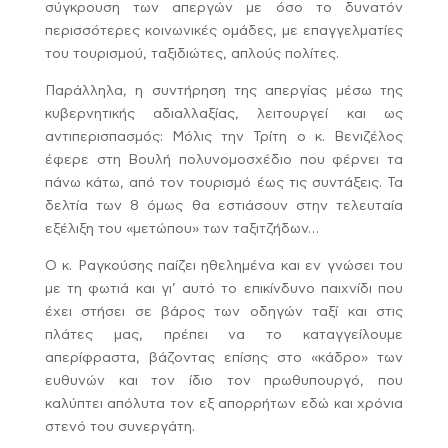
σύγκρουση των απεργών με όσο το δυνατόν
περισσότερες κοινωνικές ομάδες, με επαγγελματίες
του τουρισμού, ταξιδιώτες, απλούς πολίτες.
Παράλληλα, η συντήρηση της απεργίας μέσω της
κυβερνητικής αδιαλλαξίας, λειτουργεί και ως
αντιπερισπασμός: Μόλις την Τρίτη ο κ. Βενιζέλος
έφερε στη Βουλή πολυνομοσχέδιο που φέρνει τα
πάνω κάτω, από τον τουρισμό έως τις συντάξεις. Τα
δελτία των 8 όμως θα εστιάσουν στην τελευταία
εξέλιξη του «μετώπου» των ταξιτζήδων…
Ο κ. Ραγκούσης παίζει ηθελημένα και εν γνώσει του
με τη φωτιά και γι’ αυτό το επικίνδυνο παιχνίδι που
έχει στήσει σε βάρος των οδηγών ταξί και στις
πλάτες μας, πρέπει να το καταγγείλουμε
απερίφραστα, βάζοντας επίσης στο «κάδρο» των
ευθυνών και τον ίδιο τον πρωθυπουργό, που
καλύπτει απόλυτα τον εξ απορρήτων εδώ και χρόνια
στενό του συνεργάτη.