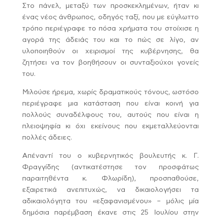
Στο πάνελ, μεταξύ των προσκεκλημένων, ήταν κι
ένας νέος άνθρωπος, οδηγός ταξί, που με εύγλωττο
τρόπο περιέγραφε το πόσα χρήματα του στοίχισε η
αγορά της άδειάς του και το πώς σε λίγο, αν
υλοποιηθούν οι χειρισμοί της κυβέρνησης, θα
ζητήσει να τον βοηθήσουν οι συνταξιούχοι γονείς
του.
Μιλούσε ήρεμα, χωρίς δραματικούς τόνους, ωστόσο
περιέγραφε μια κατάσταση που είναι κοινή για
πολλούς συναδέλφους του, αυτούς που είναι η
πλειοψηφία κι όχι εκείνους που εκμεταλλεύονται
πολλές άδειες.
Απέναντί του ο κυβερνητικός βουλευτής κ. Γ.
Φραγγίδης (αντικατέστησε τον προσφάτως
παραιτηθέντα κ. Φλωρίδη), προσπαθούσε,
εξαιρετικά ανεπιτυχώς, να δικαιολογήσει τα
αδικαιολόγητα του «εξαφανισμένου» – μόλις μία
δημόσια παρέμβαση έκανε στις 25 Ιουλίου στην