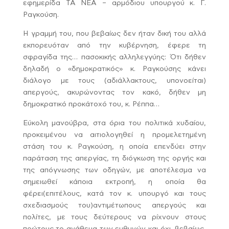
εφημερίδα ΤΑ ΝΕΑ – αρμόδιου υπουργού κ. Γ.
Ραγκούση.
Η γραμμή του, που βεβαίως δεν ήταν δική του αλλά
εκπορευόταν από την κυβέρνηση, έφερε τη
σφραγίδα της… πασοκικής αλληλεγγύης: Ότι δήθεν
δηλαδή ο «δημοκρατικός» κ. Ραγκούσης κάνει
διάλογο με τους (αδιάλλακτους, υπονοείται)
απεργούς, ακυρώνοντας τον κακό, δήθεν μη
δημοκρατικό προκάτοχό του, κ. Ρέππα…
Εύκολη μανούβρα, στα όρια του πολιτικά χυδαίου,
προκειμένου να αιτιολογηθεί η προμελετημένη
στάση του κ. Ραγκούση, η οποία επενδύει στην
παράταση της απεργίας, τη διόγκωση της οργής και
της απόγνωσης των οδηγών, με αποτέλεσμα να
σημειωθεί κάποια εκτροπή, η οποία θα
φέρει(επιτέλους, κατά τον κ. υπουργό και τους
σχεδιασμούς του)αντιμέτωπους απεργούς και
πολίτες, με τους δεύτερους να ρίχνουν στους
πρώτους το ανάθεμα των ευθυνών και όχι, βεβαίως,