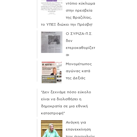
ντόπιο κύκλωμα
στην πρεσβεία
της Βραζιλίας,
το ΥΠΕΞ διώκει την Πρέσβη!
Ο ΣΥΡΙΖΑ-Π.Σ.
δεν
ετεροκαθορίζετ
αι
Μονομέτωπος
αγώνας κατά
της Δεξιάς
“Δεν ξεχνάμε πόσο εύκολο
είναι να διολισθήσει η
δημοκρατία σε μια εθνική
καταστροφή”
Ανάγκη για
επανεκκίνηση
των συνομιλιών