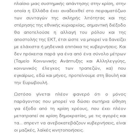
πλαίσιο μιας συστημικής απάντησης στην κρίση, στην
οποία η Ελλάδα έχει αναδειχθεί στο πειραματόζωο
των συνταγών της σκληρής λιτότητας και της
στέρησης της εθνικής κυριαρχίας, σημαντική διέξοδο
θα αποτελούσε η αλλαγή του ρόλου και της
αποστολής της ΕΚΤ, έτσι ώστε να μπορεί να δανείζει
με ελάχιστα ή μηδενικά επιτόκια τις κυβερνήσεις. Και
δεν πρόκειται παρά για ένα από ένα σύνολο μέτρων
(Ταμείο Κοινωνικής Ανάπτυξης και Αλληλεγγύης,
κοινωνικός έλεγχος των τραπεζών, κα) που
εγκαίρως, εδώ και μήνες, προτείνουμε στη Βουλή και
την Ευρωβουλή.
Ωστόσο γίνεται πλέον φανερό ότι ο μόνος
παράγοντας που μπορεί να δώσει σωτήρια ώθηση
για έξοδο από τη κρίση χρέους, που έχει πλέον
μετατραπεί σε κρίση δημοκρατίας, με τις αγορές και
τα… σπρεντ να ανεβοκατεβάζουν κυβερνήσεις, είναι
οι μαζικές, λαϊκές κινητοποιήσεις.