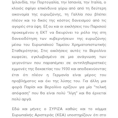
Ιρλανδία, την Πορτογαλία, την Ισπανία, την Ιταλία, ο
κλοιός σφίγει επικίνδυνα γύρω από από τη δεύτερη
οικονομία της ευρωζώνης, τη Γαλλία που βλέπει
πλέον και το δικός της κόστος δανεισμού από τις
αγορές στα ύψη. Εξ ου και οι εκκλήσεις του Παρισιού
προκειμένου η ΕΚΤ να διευρύνει το ρόλο της στη
δανειοδότηση των κυβερνήσεων της ευρωζώνης
μέσω του Ευρωπαϊκού Ταμείου Χρηματοπιστωτικής
Σταθερότητας. Στις εκκλήσεις αυτές το Βερολίνο
κωφεύει, εγκλωβισμένο σε μια ανάγνωση των
γεγονότων που παραπέμπει σε αντιπληθωριστικές
εμμονές της δεκαετίας του 1930 και αποδεικνύοντας
έτσι ότι πλέον η Γερμανία είναι μέρος του
προβλήματος και όχι της λύσης του. Για άλλη μια
φορά Παρίσι και Βερολίνο ερίζουν για μία “τελική
απόφαση” που θα είναι πολύ “λίγη” και θα έρχεται
πολύ αργά.
Εδώ και μήνες ο ΣΥΡΙΖΑ καθώς και το κόμμα
Ευρωπαϊκής Αριστεράς (ΚΕΑ) υποστηρίζουν ότι στο