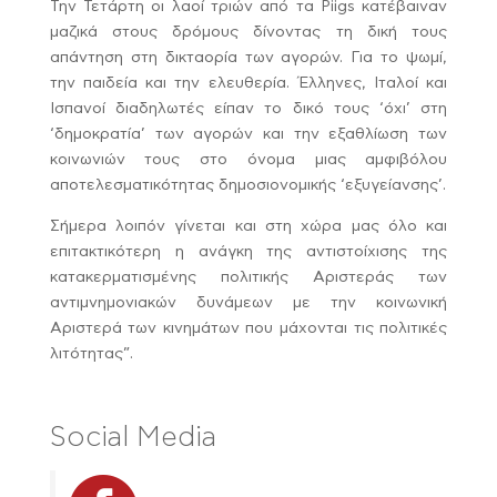
Την Τετάρτη οι λαοί τριών από τα Piigs κατέβαιναν
μαζικά στους δρόμους δίνοντας τη δική τους
απάντηση στη δικταορία των αγορών. Για το ψωμί,
την παιδεία και την ελευθερία. Έλληνες, Ιταλοί και
Ισπανοί διαδηλωτές είπαν το δικό τους ‘όχι’ στη
‘δημοκρατία’ των αγορών και την εξαθλίωση των
κοινωνιών τους στο όνομα μιας αμφιβόλου
αποτελεσματικότητας δημοσιονομικής ‘εξυγείανσης’.
Σήμερα λοιπόν γίνεται και στη χώρα μας όλο και
επιτακτικότερη η ανάγκη της αντιστοίχισης της
κατακερματισμένης πολιτικής Αριστεράς των
αντιμνημονιακών δυνάμεων με την κοινωνική
Αριστερά των κινημάτων που μάχονται τις πολιτικές
λιτότητας”.
Social Media