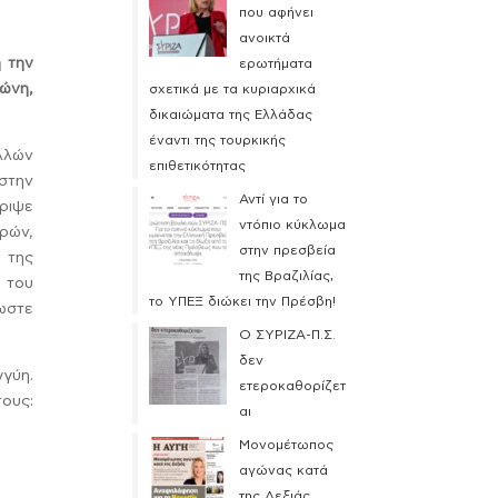
που αφήνει
ανοικτά
 την
ερωτήματα
ζώνη,
σχετικά με τα κυριαρχικά
δικαιώματα της Ελλάδας
έναντι της τουρκικής
ολλών
επιθετικότητας
στην
Αντί για το
ριψε
ντόπιο κύκλωμα
ρών,
στην πρεσβεία
 της
της Βραζιλίας,
 του
το ΥΠΕΞ διώκει την Πρέσβη!
λωστε
Ο ΣΥΡΙΖΑ-Π.Σ.
δεν
γύη.
ετεροκαθορίζετ
τους:
αι
Μονομέτωπος
αγώνας κατά
της Δεξιάς