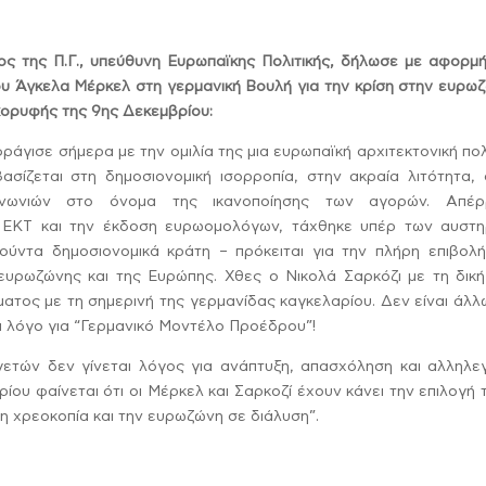
ς της Π.Γ., υπεύθυνη Ευρωπαϊκης Πολιτικής, δήλωσε με αφορμή
ου Άγκελα Μέρκελ στη γερμανική Βουλή για την κρίση στην ευρω
κορυφής της 9ης Δεκεμβρίου:
άγισε σήμερα με την ομιλία της μια ευρωπαϊκή αρχιτεκτονική π
ασίζεται στη δημοσιονομική ισορροπία, στην ακραία λιτότητα, 
ινωνιών στο όνομα της ικανοποίησης των αγορών. Απέρ
 ΕΚΤ και την έκδοση ευρωομολόγων, τάχθηκε υπέρ των αυστη
ύντα δημοσιονομικά κράτη – πρόκειται για την πλήρη επιβολή
ευρωζώνης και της Ευρώπης. Χθες ο Νικολά Σαρκόζι με τη δική
κύματος με τη σημερινή της γερμανίδας καγκελαρίου. Δεν είναι άλ
ει λόγο για “Γερμανικό Μοντέλο Προέδρου”!
ετών δεν γίνεται λόγος για ανάπτυξη, απασχόληση και αλληλεγ
ίου φαίνεται ότι οι Μέρκελ και Σαρκοζί έχουν κάνει την επιλογή 
τη χρεοκοπία και την ευρωζώνη σε διάλυση”.