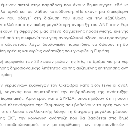
 έμειναν πιστοί στην παράδοση που έχουν δημιουργήσει εδώ κα
ολύ αργά και σε λάθος κατεύθυνση. «Πέτυχαν» μια διακυβερνη
ν» που οδηγεί στη διάλυση του ευρώ και την εξαθλίωση
ν αλλά και στην ακόμη μεγαλύτερη ανάμειξη του ΔΝΤ στην Ευρ
υ έχουν τη σφραγίδα μιας στενά δογματικής προσέγγισης, εκείνη
μετά από τη συμφωνία του γερμανογαλλικού άξονα, που προανήγγ
ότι αδυνατούν, λόγω ιδεολογικών παρωπίδων, να δώσουν τη δομ
ρίση χρέους και κυρίως ανάπτυξης που γνωρίζει η Ευρώπη.
κή συμφωνία των 23 χωρών μελών της Ε.Ε., το δρόμο για μια Ευ
ρής δημοσιονομικής λιτότητας και της αυξημένης επιτήρησης αντ
 κρίση.
ων γερμανικών εξαγωγών τον Οκτώβριο κατά 3.6% (ενώ οι αναλ
), γεγονός που σηματοδοτεί την επιβράδυνση της ανάπτυξης
 Ευρωπαϊκής Αριστεράς και ο ΣΥΡΙΖΑ, υποστηρίζουν ότι η συστη
ωγικά πλεονάσματα της Γερμανίας που βαθαίνουν τα χρέη των χ
 στο πλαίσιο εναλλακτικής λύσης: τη διαγραφή μεγάλου μέρους
ς ΕΚΤ, την κοινωνική ανάπτυξη που θα βασίζεται στις δημό
ού προϋπολογισμού, την μεταρρύθμιση των ευρωσυνθηκών 