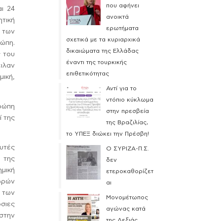
που αφήνει
ι 24
ανοικτά
τική
ερωτήματα
 των
σχετικά με τα κυριαρχικά
ώπη.
δικαιώματα της Ελλάδας
ς του
έναντι της τουρκικής
ειλαν
επιθετικότητας
ική,
Αντί για το
ντόπιο κύκλωμα
ρώπη
στην πρεσβεία
ί της
της Βραζιλίας,
το ΥΠΕΞ διώκει την Πρέσβη!
υτές
Ο ΣΥΡΙΖΑ-Π.Σ.
 της
δεν
μική
ετεροκαθορίζετ
ωρών
αι
 των
Μονομέτωπος
σιες
αγώνας κατά
στην
της Δεξιάς