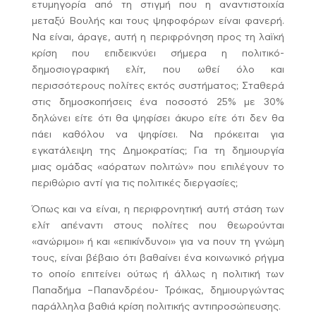
ετυμηγορία από τη στιγμή που η αναντιστοιχία
μεταξύ Βουλής και τους ψηφοφόρων είναι φανερή.
Να είναι, άραγε, αυτή η περιφρόνηση προς τη λαϊκή
κρίση που επιδεικνύει σήμερα η πολιτικό-
δημοσιογραφική ελίτ, που ωθεί όλο και
περισσότερους πολίτες εκτός συστήματος; Σταθερά
στις δημοσκοπήσεις ένα ποσοστό 25% με 30%
δηλώνει είτε ότι θα ψηφίσει άκυρο είτε ότι δεν θα
πάει καθόλου να ψηφίσει. Να πρόκειται για
εγκατάλειψη της Δημοκρατίας; Για τη δημιουργία
μιας ομάδας «αόρατων πολιτών» που επιλέγουν το
περιθώριο αντί για τις πολιτικές διεργασίες;
Όπως και να είναι, η περιφρονητική αυτή στάση των
ελίτ απέναντι στους πολίτες που θεωρούνται
«ανώριμοι» ή και «επικίνδυνοι» για να πουν τη γνώμη
τους, είναι βέβαιο ότι βαθαίνει ένα κοινωνικό ρήγμα
το οποίο επιτείνει ούτως ή άλλως η πολιτική των
Παπαδήμα –Παπανδρέου- Τρόικας, δημιουργώντας
παράλληλα βαθιά κρίση πολιτικής αντιπροσώπευσης.