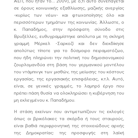
ΑΕΠ, που ήταν το… 2009), με ό,τι αυτό συνεπάγεται
σε όρους κοινωνικής εξαθλίωσης, μαζικής ανεργίας
-κυρίως των νέων- και φτωχοποίησης όλο και
περισσότερων τμημάτων της κοινωνίας. Άλλωστε, ο
κ. Παπαδήμος, στην πρόσφατη σύνοδο στις
Βρυξέλλες, ευθυγραμμίστηκε απόλυτα με τη σκληρή
γραμμή Μέρκελ -Σαρκοζί και δεν διεκδίκησε
απολύτως τίποτε για το δύσμοιρο πειραματόζωο,
που ήδη πληρώνει την πολιτική του δημοσιονομικού
ζουρλομανδύα στη βάση του γερμανικού μοντέλου
του ντάμπινγκ των μισθών, της μείωσης του κόστους
εργασίας, της εργασιακής επισφάλειας, κ.τ.λ. Αυτό,
είναι, σε γενικές γραμμές, το λαμπρό έργο που
πρέπει πάση θυσία να ολοκληρώσει η κυβέρνηση του
μη εκλεγμένου κ. Παπαδήμου.
Η στάση εκείνων που αντιμετωπίζουν τις εκλογές
όπως οι βρικόλακες τα σκόρδα ή τους σταυρούς,
είναι βαθιά περιφρονητική της στοιχειώδους αρχής
της Δημοκρατίας: της προσφυγής στη λαϊκή