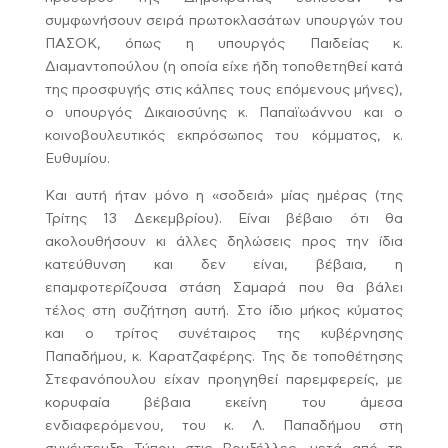
συμφωνήσουν σειρά πρωτοκλασάτων υπουργών του
ΠΑΣΟΚ, όπως η υπουργός Παιδείας κ.
Διαμαντοπούλου (η οποία είχε ήδη τοποθετηθεί κατά
της προσφυγής στις κάλπες τους επόμενους μήνες),
ο υπουργός Δικαιοσύνης κ. Παπαϊωάννου και ο
κοινοβουλευτικός εκπρόσωπος του κόμματος, κ.
Ευθυμίου.
Και αυτή ήταν μόνο η «σοδειά» μίας ημέρας (της
Τρίτης 13 Δεκεμβρίου). Είναι βέβαιο ότι θα
ακολουθήσουν κι άλλες δηλώσεις προς την ίδια
κατεύθυνση και δεν είναι, βέβαια, η
επαμφοτερίζουσα στάση Σαμαρά που θα βάλει
τέλος στη συζήτηση αυτή. Στο ίδιο μήκος κύματος
και ο τρίτος συνέταιρος της κυβέρνησης
Παπαδήμου, κ. Καρατζαφέρης. Της δε τοποθέτησης
Στεφανόπουλου είχαν προηγηθεί παρεμφερείς, με
κορυφαία βέβαια εκείνη του άμεσα
ενδιαφερόμενου, του κ. Λ. Παπαδήμου στη