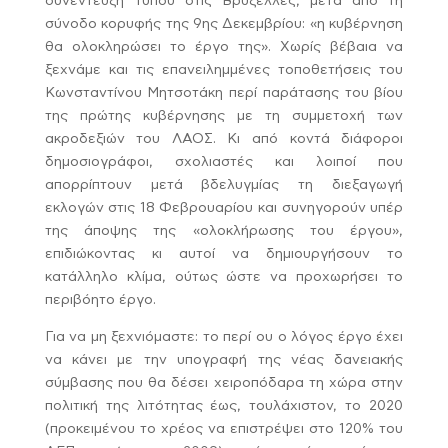
συνέντευξη Τύπου στις Βρυξέλλες, μετά από τη
σύνοδο κορυφής της 9ης Δεκεμβρίου: «η κυβέρνηση
θα ολοκληρώσει το έργο της». Χωρίς βέβαια να
ξεχνάμε και τις επανειλημμένες τοποθετήσεις του
Κωνσταντίνου Μητσοτάκη περί παράτασης του βίου
της πρώτης κυβέρνησης με τη συμμετοχή των
ακροδεξιών του ΛΑΟΣ. Κι από κοντά διάφοροι
δημοσιογράφοι, σχολιαστές και λοιποί που
απορρίπτουν μετά βδελυγμίας τη διεξαγωγή
εκλογών στις 18 Φεβρουαρίου και συνηγορούν υπέρ
της άποψης της «ολοκλήρωσης του έργου»,
επιδιώκοντας κι αυτοί να δημιουργήσουν το
κατάλληλο κλίμα, ούτως ώστε να προχωρήσει το
περιβόητο έργο.
Για να μη ξεχνιόμαστε: το περί ου ο λόγος έργο έχει
να κάνει με την υπογραφή της νέας δανειακής
σύμβασης που θα δέσει χειροπόδαρα τη χώρα στην
πολιτική της λιτότητας έως, τουλάχιστον, το 2020
(προκειμένου το χρέος να επιστρέψει στο 120% του