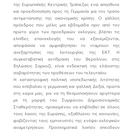
της Ευρωπαϊκής Κεντρικής Τράπεζας ενώ απηύθυνε
και προειδοποίηση προς τη Γερμανία για τον τρόπο
αντιμετώπισης της οικονομικής κρίσης. Ο γάλλος
πρόεδρος που μόλις μια εβδομάδα πριν από τον
πρώτο γύρο των προεδρικών εκλογών, βλέπει τις
ελπίδες επανεκλογής του να εξανεμίζονται,
αποφάσισε να αμφισβητήσει το «ταμπού» της
ανεξαρτησίας της λειτουργίας της ΕΚΤ. Η
συγκαταβατική αντίδραση του Βερολίνου στις
δηλώσεις Σαρκοζί, είναι ενδεικτική της ελάχιστης
σοβαρότητας των προθέσεων του τελευταίου.
Η καταστροφική πολιτική ισοπεδωτικής λιτότητας
που επέβαλαν η γερμανική και γαλλική Δεξιά, πρώτα
στη χώρα μας, για να τη θεσμοποιήσουν αργότερα
με τη μορφή του Συμφώνου Δημοσιονομικής
Σταθερότητας, προκειμένου να επιβληθεί σε όλους
τους λαούς της Ευρώπης, εξαθλιώνει τις κοινωνίες,
φοβίζοντας τους εμπνευστές της ενόψει εκλογικών
αναμετρήσεων. Προσχηματικά λοιπόν σπεύδουν