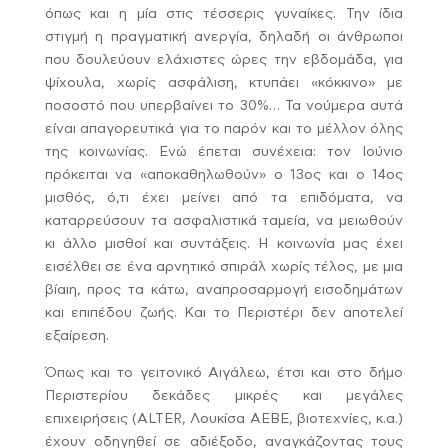
όπως και η μία στις τέσσερις γυναίκες. Την ίδια
στιγμή η πραγματική ανεργία, δηλαδή οι άνθρωποι
που δουλεύουν ελάχιστες ώρες την εβδομάδα, για
ψίχουλα, χωρίς ασφάλιση, κτυπάει «κόκκινο» με
ποσοστό που υπερβαίνει το 30%…
Τα νούμερα αυτά
είναι απαγορευτικά για το παρόν και το μέλλον όλης
της κοινωνίας. Ενώ έπεται συνέχεια: τον Ιούνιο
πρόκειται να «αποκαθηλωθούν» ο 13ος και ο 14ος
μισθός, ό,τι έχει μείνει από τα επιδόματα, να
καταρρεύσουν τα ασφαλιστικά ταμεία, να μειωθούν
κι άλλο μισθοί και συντάξεις. Η κοινωνία μας έχει
εισέλθει σε ένα αρνητικό σπιράλ χωρίς τέλος, με μια
βίαιη, προς τα κάτω, αναπροσαρμογή εισοδημάτων
και επιπέδου ζωής. Και το Περιστέρι δεν αποτελεί
εξαίρεση.
Όπως και το γειτονικό Αιγάλεω, έτσι και στο δήμο
Περιστερίου δεκάδες μικρές και μεγάλες
επιχειρήσεις (ALTER, Λουκίσα ΑΕΒΕ, βιοτεχνίες, κ.α.)
έχουν οδηγηθεί σε αδιέξοδο, αναγκάζοντας τους