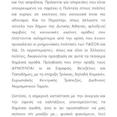
και την ασφάλεια. Πρόκειται για υπηρεσίες που είναι
υποχρεωμένη να παρέχει η Πολιτεία στους πολίτες
και κυρίως σε εκείνους που κοινωνικά είναι πιο
αδύναμοι. Και το Περιστέρι, όπως άλλωστε το
σύνολο των δήμων της Δυτικής Αθήνας, φιλοξενεί
ακριβώς τις κοινωνικές εκείνες ομάδες που
πλήττονται σκληρότερα από την κρίση που έχουν
προκαλέσει οι μνημονιακές πολιτικές των ΠΑΣΟΚ και
ΝΔ. Οι περιστεριώτες, όπως και όλοι οι Έλληνες
πολίτες, δικαιούνται πρόσβαση σε αυτά τα τέσσερα
δημόσια αγαθά. Πρόσβαση που στην πράξη τους
ΑΡΝΟΥΝΤΑΙ οι κκ Σαμαράς, Βενιζέλος και
Παπαδήμος, με τη στήριξη Τρόικας, δηλαδή Κομισιόν,
Ευρωπαϊκής Κεντρικής Τράπεζας, Διεθνούς
Νομισματικού Ταμείο.
Ωστόσο, η σημερινή κατάσταση με την ανεργία και
την ύφεση να καλπάζουν, υπονομεύοντας τα
δημόσια αγαθά, όσο κι αν προσπαθούν να μας
πείσουν ότι μοιάζει με… φυσικό φαινόμενο, 1ον)