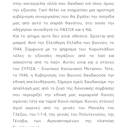
στην καταγγελία αλλά που διεκδικεί επί ίσοις όροις
την εξουσία. Γιατί θέλει να σχηματίσει μια αριστερή
κυβέρνηση συνεργασίας που θα βγάλει την πατρίδα
μας από αυτό το σπιράλ θανάτου, στο οποίο την
οδήγησαν συνειδητά το ΠΑΣΟΚ και η ΝΔ.
Και το αίτημα αυτό δεν είναι χθεσινό. Έρχεται από
μακριά. Από την Ελεύθερη Ελλάδα των βουνών, το
1944. Σύμφωνα με το ψήφισμα των Κορυσχάδων
«όλες οι εξουσίες πηγάζουν από το λαό και
ασκούνται από το λαό». Αυτός είναι και ο στόχος
του ΣΥΡΙΖΑ – Ενωτικού Κοινωνικού Μετώπου. Τότε,
το 1944, η Κυβέρνηση του Βουνού διεκδικούσε την
εθνική απελευθέρωση. Σήμερα εμείς διεκδικούμε την
απαλλαγή μας από το ζυγό της δανειακής σύμβασης
που περιορίζεί την εθνική μας κυριαρχία! Κοινός
αγώνας τότε και τώρα! Κοινό πείσμα. Κοινός στόχος!
Ιεροί αγώνες από τις γενιές του Μανώλη του
Γλέζου, του 1-1-4, της γενιάς του Πολυτεχνείου, της
Γένοβα, των Αγανακτισμένων της πλατείας