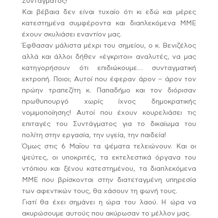
Συντάγματος!
Και βέβαια δεν είναι τυχαίο ότι κι εδώ και μέρες
κατεστημένα συμφέροντα και διαπλεκόμενα ΜΜΕ
έχουν σκυλιάσει εναντίον μας.
Έφθασαν μάλιστα μέχρι του σημείου, ο κ. Βενιζέλος
αλλά και άλλοι δήθεν «έγκριτοι» αναλυτές, να μας
κατηγορήσουν ότι επιδιώκουμε… συνταγματική
εκτροπή. Ποιοι; Αυτοί που έφεραν άρον – άρον τον
πρώην τραπεζίτη κ. Παπαδήμο και τον διόρισαν
πρωθυπουργό χωρίς ίχνος δημοκρατικής
νομιμοποίησης! Αυτοί που έχουν κουρελιάσει τις
επιταγές του Συντάγματος για το δικαίωμα του
πολίτη στην εργασία, την υγεία, την παιδεία!
Όμως στις 6 Μαΐου τα ψέματα τελειώνουν. Και οι
ψεύτες, οι υποκριτές, τα εκτελεστικά όργανα του
ντόπιου και ξένου κατεστημένου, τα διαπλεκόμενα
ΜΜΕ που βρίσκονται στην διατεταγμένη υπηρεσία
των αφεντικών τους, θα χάσουν τη φωνή τους.
Γιατί θα έχει σημάνει η ώρα του λαού. Η ώρα να
ακυρώσουμε αυτούς που ακύρωσαν το μέλλον μας.