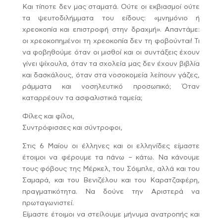
Και τίποτε δεν μας σταματά. Ούτε οι εκβιασμοί ούτε
τα ψευτοδιλήμματα του είδους: «μνημόνιο ή
χρεοκοπία και επιστροφή στην δραχμή». Απαντάμε:
οι χρεοκοπημένοι τη χρεοκοπία δεν τη φοβούνται! Τι
να φοβηθούμε όταν οι μισθοί και οι συντάξεις έχουν
γίνει ψίχουλα, όταν τα σχολεία μας δεν έχουν βιβλία
και δασκάλους, όταν στα νοσοκομεία λείπουν γάζες,
ράμματα και νοσηλευτικό προσωπικό; Όταν
καταρρέουν τα ασφαλιστικά ταμεία;
Φίλες και φίλοι,
Συντρόφισσες και σύντροφοι,
Στις 6 Μαίου οι έλληνες και οι ελληνίδες είμαστε
έτοιμοι να φέρουμε τα πάνω – κάτω. Να κάνουμε
τους φόβους της Μέρκελ, του Σόιμπλε, αλλά και του
Σαμαρά, και του Βενιζέλου και του Καρατζαφέρη,
πραγματικότητα. Να δούνε την Αριστερά να
πρωταγωνιστεί.
Είμαστε έτοιμοι να στείλουμε μήνυμα ανατροπής και