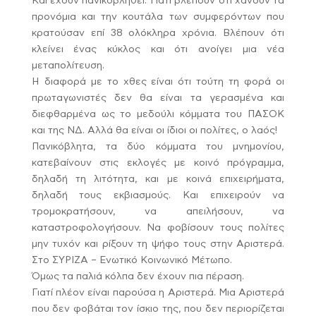
Και έχουν πανικοβληθεί. Γιατί βλέπουν ότι χάνουν τα
προνόμια και την κουτάλα των συμφερόντων που
κρατούσαν επί 38 ολόκληρα χρόνια. Βλέπουν ότι
κλείνει ένας κύκλος και ότι ανοίγει μια νέα
μεταπολίτευση.
Η διαφορά με το χθες είναι ότι τούτη τη φορά οι
πρωταγωνιστές δεν θα είναι τα γερασμένα και
διεφθαρμένα ως το μεδούλι κόμματα του ΠΑΣΟΚ
και της ΝΔ. Αλλά θα είναι οι ίδιοι οι πολίτες, ο λαός!
Πανικόβλητα, τα δύο κόμματα του μνημονίου,
κατεβαίνουν στις εκλογές με κοινό πρόγραμμα,
δηλαδή τη λιτότητα, και με κοινά επιχειρήματα,
δηλαδή τους εκβιασμούς. Και επιχειρούν να
τρομοκρατήσουν, να απειλήσουν, να
καταστροφολογήσουν. Να φοβίσουν τους πολίτες
μην τυχόν και ρίξουν τη ψήφο τους στην Αριστερά.
Στο ΣΥΡΙΖΑ – Ενωτικό Κοινωνικό Μέτωπο.
Όμως τα παλιά κόλπα δεν έχουν πια πέραση.
Γιατί πλέον είναι παρούσα η Αριστερά. Μια Αριστερά
που δεν φοβάται τον ίσκιο της, που δεν περιορίζεται