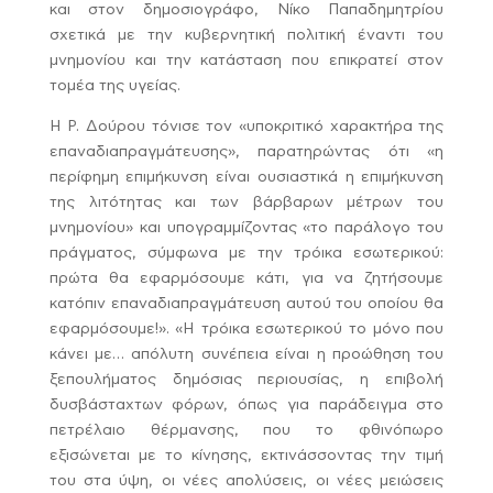
και στον δημοσιογράφο, Νίκο Παπαδημητρίου
σχετικά με την κυβερνητική πολιτική έναντι του
μνημονίου και την κατάσταση που επικρατεί στον
τομέα της υγείας.
Η Ρ. Δούρου τόνισε τον «υποκριτικό χαρακτήρα της
επαναδιαπραγμάτευσης», παρατηρώντας ότι «η
περίφημη επιμήκυνση είναι ουσιαστικά η επιμήκυνση
της λιτότητας και των βάρβαρων μέτρων του
μνημονίου» και υπογραμμίζοντας «το παράλογο του
πράγματος, σύμφωνα με την τρόικα εσωτερικού:
πρώτα θα εφαρμόσουμε κάτι, για να ζητήσουμε
κατόπιν επαναδιαπραγμάτευση αυτού του οποίου θα
εφαρμόσουμε!». «Η τρόικα εσωτερικού το μόνο που
κάνει με… απόλυτη συνέπεια είναι η προώθηση του
ξεπουλήματος δημόσιας περιουσίας, η επιβολή
δυσβάσταχτων φόρων, όπως για παράδειγμα στο
πετρέλαιο θέρμανσης, που το φθινόπωρο
εξισώνεται με το κίνησης, εκτινάσσοντας την τιμή
του στα ύψη, οι νέες απολύσεις, οι νέες μειώσεις