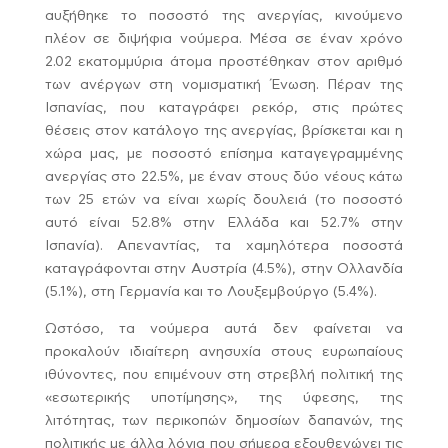
αυξήθηκε το ποσοστό της ανεργίας, κινούμενο
πλέον σε διψήφια νούμερα. Μέσα σε έναν χρόνο
2.02 εκατομμύρια άτομα προστέθηκαν στον αριθμό
των ανέργων στη νομισματική Ένωση. Πέραν της
Ισπανίας, που καταγράφει ρεκόρ, στις πρώτες
θέσεις στον κατάλογο της ανεργίας, βρίσκεται και η
χώρα μας, με ποσοστό επίσημα καταγεγραμμένης
ανεργίας στο 22.5%, με έναν στους δύο νέους κάτω
των 25 ετών να είναι χωρίς δουλειά (το ποσοστό
αυτό είναι 52.8% στην Ελλάδα και 52.7% στην
Ισπανία). Απεναντίας, τα χαμηλότερα ποσοστά
καταγράφονται στην Αυστρία (4.5%), στην Ολλανδία
(5.1%), στη Γερμανία και το Λουξεμβούργο (5.4%).
Ωστόσο, τα νούμερα αυτά δεν φαίνεται να
προκαλούν ιδιαίτερη ανησυχία στους ευρωπαίους
ιθύνοντες, που επιμένουν στη στρεβλή πολιτική της
«εσωτερικής υποτίμησης», της ύφεσης, της
λιτότητας, των περικοπών δημοσίων δαπανών, της
πολιτικής με άλλα λόγια που σήμερα εξουθενώνει τις