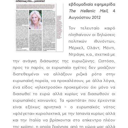
εβδομαδιαία εφημερίδα
The Hellenic Mail
, 4
Αυγούστου 2012
Τον τελευταίο καιρό
πληθαίνουν οι δηλώσεις
πολιτικών ιθυνόντων,
Μέρκελ, Ολάντ, Μόντι,
Ντράγκι, κ.α., σχετικά με
την ανάγκη διάσωσης της ευρωζώνης. Ωστόσο,
προς το παρόν, οι ευρωπαίοι ηγέτες δεν μοιάζουν
διατεθειμένοι να αλλάξουν ριζικά ρότα στην
ευρωπαϊκή πορεία, να προκαλέσουν, με άλλα λόγια,
ένα είδος «ηλεκτροσόκ» προκειμένου όχι μόνο να
διασωθεί το ευρώ αλλά κυρίως να διασωθούν οι
ευρωπαϊκές κοινωνίες. Τα «μαντάτα» που έρχονται
είναι εξόχως αρνητικά – ο ευρωπαϊκός νότος
«φλέγεται» κυριολεκτικά, με την Ισπανία κυρίως αλλά
και την Ιταλία να βρίσκονται στο επίκεντρο πλέον
της κρίσης, η οποία ξεκίνησε από τη χώρα μας αλλά