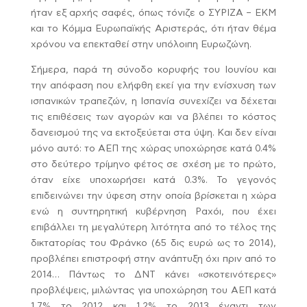
ήταν εξ αρχής σαφές, όπως τόνιζε ο ΣΥΡΙΖΑ – ΕΚΜ
και το Κόμμα Ευρωπαϊκής Αριστεράς, ότι ήταν θέμα
χρόνου να επεκταθεί στην υπόλοιπη Ευρωζώνη.
Σήμερα, παρά τη σύνοδο κορυφής του Ιουνίου και
την απόφαση που ελήφθη εκεί για την ενίσχυση των
ισπανικών τραπεζών, η Ισπανία συνεχίζει να δέχεται
τις επιθέσεις των αγορών και να βλέπει το κόστος
δανεισμού της να εκτοξεύεται στα ύψη. Και δεν είναι
μόνο αυτό: το ΑΕΠ της χώρας υποχώρησε κατά 0.4%
στο δεύτερο τρίμηνο φέτος σε σχέση με το πρώτο,
όταν είχε υποχωρήσει κατά 0.3%. Το γεγονός
επιδεινώνει την ύφεση στην οποία βρίσκεται η χώρα
ενώ η συντηρητική κυβέρνηση Ραχόι, που έχει
επιβάλλει τη μεγαλύτερη λιτότητα από το τέλος της
δικτατορίας του Φράνκο (65 δις ευρώ ως το 2014),
προβλέπει επιστροφή στην ανάπτυξη όχι πριν από το
2014… Πάντως το ΔΝΤ κάνει «σκοτεινότερες»
προβλέψεις, μιλώντας για υποχώρηση του ΑΕΠ κατά
1.7% το 2012 και 1.2% το 2013 έναντι των