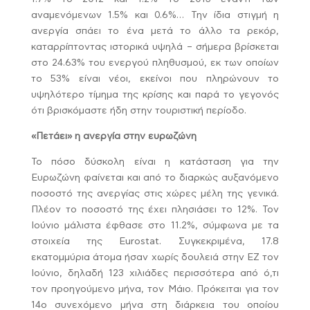
αναμενόμενων 1.5% και 0.6%… Την ίδια στιγμή η
ανεργία σπάει το ένα μετά το άλλο τα ρεκόρ,
καταρρίπτοντας ιστορικά υψηλά – σήμερα βρίσκεται
στο 24.63% του ενεργού πληθυσμού, εκ των οποίων
το 53% είναι νέοι, εκείνοι που πληρώνουν το
υψηλότερο τίμημα της κρίσης και παρά το γεγονός
ότι βρισκόμαστε ήδη στην τουριστική περίοδο.
«Πετάει» η ανεργία στην ευρωζώνη
Το πόσο δύσκολη είναι η κατάσταση για την
Ευρωζώνη φαίνεται και από το διαρκώς αυξανόμενο
ποσοστό της ανεργίας στις χώρες μέλη της γενικά.
Πλέον το ποσοστό της έχει πλησιάσει το 12%. Τον
Ιούνιο μάλιστα έφθασε στο 11.2%, σύμφωνα με τα
στοιχεία της Eurostat. Συγκεκριμένα, 17.8
εκατομμύρια άτομα ήσαν χωρίς δουλειά στην ΕΖ τον
Ιούνιο, δηλαδή 123 χιλιάδες περισσότερα από ό,τι
τον προηγούμενο μήνα, τον Μάιο. Πρόκειται για τον
14ο συνεχόμενο μήνα στη διάρκεια του οποίου