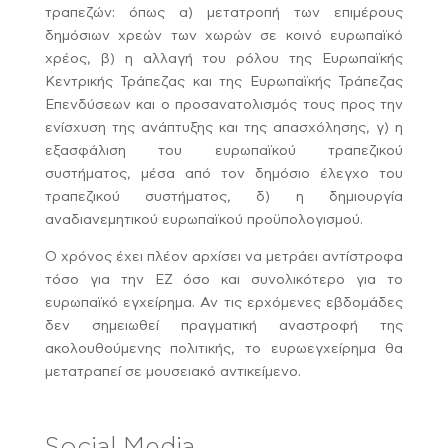
τραπεζών: όπως α) μετατροπή των επιμέρους
δημόσιων χρεών των χωρών σε κοινό ευρωπαϊκό
χρέος, β) η αλλαγή του ρόλου της Ευρωπαϊκής
Κεντρικής Τράπεζας και της Ευρωπαϊκής Τράπεζας
Επενδύσεων και ο προσανατολισμός τους προς την
ενίσχυση της ανάπτυξης και της απασχόλησης, γ) η
εξασφάλιση του ευρωπαϊκού τραπεζικού
συστήματος, μέσα από τον δημόσιο έλεγχο του
τραπεζικού συστήματος, δ) η δημιουργία
αναδιανεμητικού ευρωπαϊκού προϋπολογισμού.
Ο χρόνος έχει πλέον αρχίσει να μετράει αντίστροφα
τόσο για την ΕΖ όσο και συνολικότερο για το
ευρωπαϊκό εγχείρημα. Αν τις ερχόμενες εβδομάδες
δεν σημειωθεί πραγματική αναστροφή της
ακολουθούμενης πολιτικής, το ευρωεγχείρημα θα
μετατραπεί σε μουσειακό αντικείμενο.
Social Media