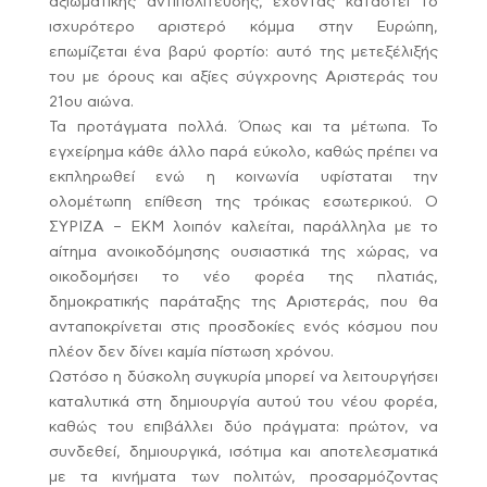
αξιωματικής αντιπολίτευσης, έχοντας καταστεί το
ισχυρότερο αριστερό κόμμα στην Ευρώπη,
επωμίζεται ένα βαρύ φορτίο: αυτό της μετεξέλιξής
του με όρους και αξίες σύγχρονης Αριστεράς του
21ου αιώνα.
Τα προτάγματα πολλά. Όπως και τα μέτωπα. Το
εγχείρημα κάθε άλλο παρά εύκολο, καθώς πρέπει να
εκπληρωθεί ενώ η κοινωνία υφίσταται την
ολομέτωπη επίθεση της τρόικας εσωτερικού. Ο
ΣΥΡΙΖΑ – ΕΚΜ λοιπόν καλείται, παράλληλα με το
αίτημα ανοικοδόμησης ουσιαστικά της χώρας, να
οικοδομήσει το νέο φορέα της πλατιάς,
δημοκρατικής παράταξης της Αριστεράς, που θα
ανταποκρίνεται στις προσδοκίες ενός κόσμου που
πλέον δεν δίνει καμία πίστωση χρόνου.
Ωστόσο η δύσκολη συγκυρία μπορεί να λειτουργήσει
καταλυτικά στη δημιουργία αυτού του νέου φορέα,
καθώς του επιβάλλει δύο πράγματα: πρώτον, να
συνδεθεί, δημιουργικά, ισότιμα και αποτελεσματικά
με τα κινήματα των πολιτών, προσαρμόζοντας