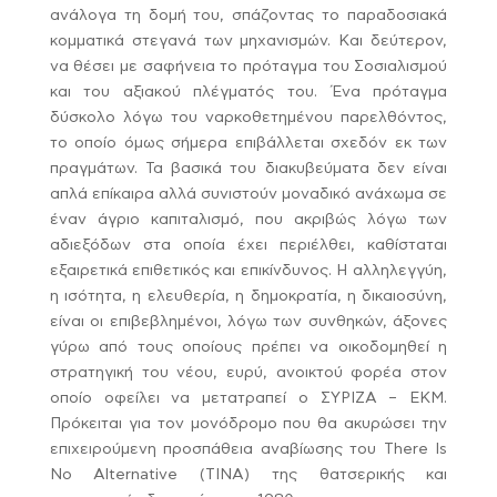
ανάλογα τη δομή του, σπάζοντας το παραδοσιακά
κομματικά στεγανά των μηχανισμών. Και δεύτερον,
να θέσει με σαφήνεια το πρόταγμα του Σοσιαλισμού
και του αξιακού πλέγματός του. Ένα πρόταγμα
δύσκολο λόγω του ναρκοθετημένου παρελθόντος,
το οποίο όμως σήμερα επιβάλλεται σχεδόν εκ των
πραγμάτων. Τα βασικά του διακυβεύματα δεν είναι
απλά επίκαιρα αλλά συνιστούν μοναδικό ανάχωμα σε
έναν άγριο καπιταλισμό, που ακριβώς λόγω των
αδιεξόδων στα οποία έχει περιέλθει, καθίσταται
εξαιρετικά επιθετικός και επικίνδυνος. Η αλληλεγγύη,
η ισότητα, η ελευθερία, η δημοκρατία, η δικαιοσύνη,
είναι οι επιβεβλημένοι, λόγω των συνθηκών, άξονες
γύρω από τους οποίους πρέπει να οικοδομηθεί η
στρατηγική του νέου, ευρύ, ανοικτού φορέα στον
οποίο οφείλει να μετατραπεί ο ΣΥΡΙΖΑ – ΕΚΜ.
Πρόκειται για τον μονόδρομο που θα ακυρώσει την
επιχειρούμενη προσπάθεια αναβίωσης του There Is
No Alternative (TINA) της θατσερικής και