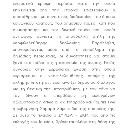
εξαιρετικά κρίσιμη περίοδο, κατά την οποία
επιχειρείται από την «τρόικα εσωτερικού» η
αποσάθρωση, με συνοπτικές διαδικασίες, του όποιου
κοινωνικού κράτους, του δημόσιου τομέα, κάτι που
συμπαρασύρει και τον ιδιωτικό τομέα, που, οποία
αντίφαση, συνιστά τη σπονδυλική στήλη της
νεοφιλελεύθερης ιδεολογίας. Παράλληλα,
υπονομεύονται, μέσα από το ξεπούλημα της
δημόσιας περιουσίας, οι δυνατότητες να σταθεί
ξανά στα πόδια της η οικονομία της χώρας. Εκτός
συνόρων, στην Ευρωπαϊκή Ένωση, στην οποία
κυριαρχούν οι νεοφιλελεύθερες απόψεις της
σκληρής λιτότητας, έχει ανοίξει δημόσιος διάλογος
για τη θεσμική της μεταρρύθμιση, με τον τόνο να
τον δίνουν οι επεμβάσεις μη εκλεγμένων
αξιωματούχων, όπως οι κ.κ. Μπαρόζο και Ρομπέι ενώ
η κυβέρνηση Σαμαρά λάμπει δια της απουσίας της.
Σε αυτό το πλαίσιο ο ΣΥΡΙΖΑ – ΕΚΜ, που από τις
εκλογές του Ιουνίου, βρίσκεται πλέον στη θέση της