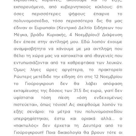
εκπορευόμενο, από κυβερνητικούς κύκλους: ότι
όσες περισσότερες ψήφους έπαιρνε το
πολυνομοσχέδιο, τόσο περισσότερα δις θα μας
έδιναν οι Ευρωπαίοι (Κεντρικό Δελτίο Ειδήσεων του
Μέγκα, βράδυ Κυριακής, 4 Νοεμβρίου)! Διάψευση
δεν έπεσε στην αντίληψή μου. Εδώ λοιπόν έχουμε
αναμφισβήτητα να κάνουμε με μια αντίληψη που
θέλει τη χώρα μας να κατοικείται από ιθαγενείς που
εντυπωσιάζονται από τα καθρεφτάκια των λευκών.
Όμως λίγες ώρες αργότερα, το πρακτορείο
Ρώυτερς μετέδιδε την είδηση ότι στις 12 Νοεμβρίου
το Γιούρογκρουπ δεν θα λάβει απόφαση
εκταμίευσης της δόσεις των 31.5 δις ευρώ, γιατί δεν
υφίσταται τόση πίεση «όση ενδεχομένως
πιστεύεται», όπως τόνισε! Ας σκεφθούμε λοιπόν το
εξής σενάριο: τα μέτρα του πολυνομοσχεδίου
υπερψηφίστηκαν, έστω και οριακά αλλά… ο
«πακτωλός» δεν έρχεται τη Δευτέρα από το
Γιούρογκρουπ! Ποια δικαιολογία θα βρουν τότε οι