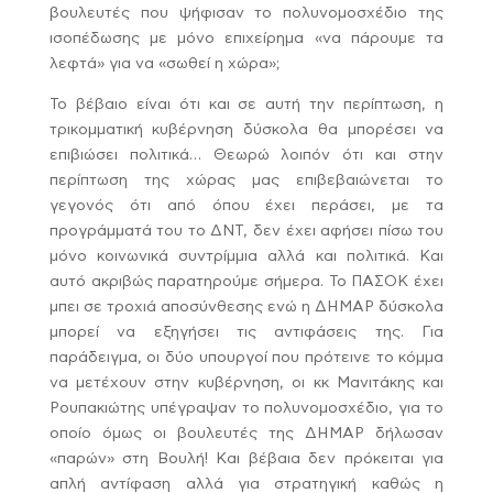
βουλευτές που ψήφισαν το πολυνομοσχέδιο της
ισοπέδωσης με μόνο επιχείρημα «να πάρουμε τα
λεφτά» για να «σωθεί η χώρα»;
Το βέβαιο είναι ότι και σε αυτή την περίπτωση, η
τρικομματική κυβέρνηση δύσκολα θα μπορέσει να
επιβιώσει πολιτικά… Θεωρώ λοιπόν ότι και στην
περίπτωση της χώρας μας επιβεβαιώνεται το
γεγονός ότι από όπου έχει περάσει, με τα
προγράμματά του το ΔΝΤ, δεν έχει αφήσει πίσω του
μόνο κοινωνικά συντρίμμια αλλά και πολιτικά. Και
αυτό ακριβώς παρατηρούμε σήμερα. Το ΠΑΣΟΚ έχει
μπει σε τροχιά αποσύνθεσης ενώ η ΔΗΜΑΡ δύσκολα
μπορεί να εξηγήσει τις αντιφάσεις της. Για
παράδειγμα, οι δύο υπουργοί που πρότεινε το κόμμα
να μετέχουν στην κυβέρνηση, οι κκ Μανιτάκης και
Ρουπακιώτης υπέγραψαν το πολυνομοσχέδιο, για το
οποίο όμως οι βουλευτές της ΔΗΜΑΡ δήλωσαν
«παρών» στη Βουλή! Και βέβαια δεν πρόκειται για
απλή αντίφαση αλλά για στρατηγική καθώς η