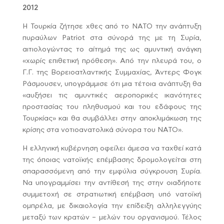
2012
Η Τουρκία ζήτησε χθες από το ΝΑΤΟ την ανάπτυξη
πυραύλων Patriot στα σύνορά της με τη Συρία,
αιτιολογώντας το αίτημά της ως αμυντική ανάγκη
«χωρίς επιθετική πρόθεση». Από την πλευρά του, ο
Γ.Γ. της Βορειοατλαντικής Συμμαχίας, Άντερς Φογκ
Ράσμουσεν, υπογράμμισε ότι μια τέτοια ανάπτυξη θα
«αυξήσει τις αμυντικές αεροπορικές ικανότητες
προστασίας του πληθυσμού και του εδάφους της
Τουρκίας» και θα συμβάλλει στην αποκλιμάκωση της
κρίσης στα νοτιοανατολικά σύνορα του ΝΑΤΟ».
Η ελληνική κυβέρνηση οφείλει άμεσα να ταχθεί κατά
της όποιας νατοϊκής επέμβασης δρομολογείται στη
σπαρασσόμενη από την εμφύλια σύγκρουση Συρία.
Να υπογραμμίσει την αντίθεσή της στην οιαδήποτε
συμμετοχή σε στρατιωτική επέμβαση υπό νατοϊκή
ομπρέλα, με δικαιολογία την επίδειξη αλληλεγγύης
μεταξύ των κρατών – μελών του οργανισμού. Τέλος