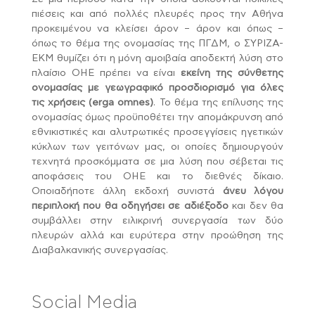
πιέσεις και από πολλές πλευρές προς την Αθήνα
προκειμένου να κλείσει άρον – άρον και όπως –
όπως το θέμα της ονομασίας της ΠΓΔΜ, ο ΣΥΡΙΖΑ-
ΕΚΜ θυμίζει ότι η μόνη αμοιβαία αποδεκτή λύση στο
πλαίσιο ΟΗΕ πρέπει να είναι
εκείνη της σύνθετης
ονομασίας με γεωγραφικό προσδιορισμό για όλες
τις χρήσεις (
erga
omnes
)
. Το θέμα της επίλυσης της
ονομασίας όμως προϋποθέτει την απομάκρυνση από
εθνικιστικές και αλυτρωτικές προσεγγίσεις ηγετικών
κύκλων των γειτόνων μας, οι οποίες δημιουργούν
τεχνητά προσκόμματα σε μια λύση που σέβεται τις
αποφάσεις του ΟΗΕ και το διεθνές δίκαιο.
Οποιαδήποτε άλλη εκδοχή συνιστά
άνευ λόγου
περιπλοκή που θα οδηγήσει σε αδιέξοδο
και δεν θα
συμβάλλει στην ειλικρινή συνεργασία των δύο
πλευρών αλλά και ευρύτερα στην προώθηση της
Διαβαλκανικής συνεργασίας.
Social Media