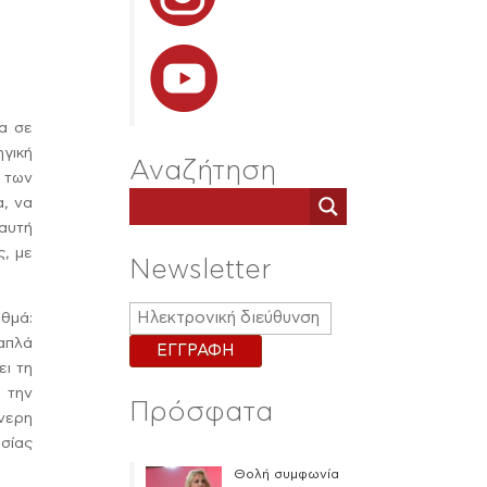
α σε
ηγική
Αναζήτηση
 των
α, να
 αυτή
ς, με
Newsletter
αθμά:
 απλά
ει τη
 την
Πρόσφατα
νερη
σίας
Θολή συμφωνία