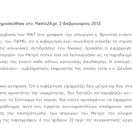
ημοσιεύθηκε στο
Matrix24.gr
, 2 Φεβρουαρίου 2013
επέμβαση των ΜΑΤ στο γραφείο του υπουργού κ. Βρούτση ενάντι
ς του ΠΑΜΕ, ότι η κυβέρνηση έχει συνειδητά επιλέξει τη στρατ
τις κοινωνικές αντιδράσεις που δικαίως προκαλεί η εφαρμογή
απεργών του Μετρό στόχο είχε να λειτουργήσει ως το παράδειγμ
χής της έναντι κάθε είδους κοινωνικής διεκδίκησης. Η επιλογή
φάλειας» – εμβληματικός εκφραστής της οποίας είναι ο κ. Δένδια
μική αντίφαση. Ότι η κυβέρνηση εφαρμόζει δύο μέτρα και δύο στ
ακτη προστάτης της νομιμότητας, δεν διστάζει να παραβιάζει όχι
όμο, το Σύνταγμα της χώρας. Και τούτο προκειμένου να εφαρμόσ
αράδειγμα, αυτό που έγκριτοι συνταγματολόγοι επισήμαναν από
ση της επιστράτευσης των απεργών του Μετρό: την ολοφά
η της παραγράφου 4 του άρθρου 22 περί της αναγκαστικής εργα