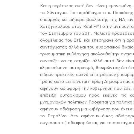
Και η περίπτωση αυτή δεν είναι μεμονωμένη
το Σύνταγμα. Για παράδειγμα ο κ. Προκόπης
υπουργός και σήμερα βουλευτής της ΝΔ, αν
Χατζηνικολάου στον Real FM) στην αντισυνταγ
τον Σεπτέμβριο του 2011. Μάλιστα προσέθεσ
ολομέλειας του ΣτΕ, και επεσήμανε ότι η αρ
συντάγματος αλλά και του ευρωπαϊκού δικαί
τρικομματική κυβέρνηση ακολουθεί την αντισυν
συνεχίζει να τη στηρίζει αλλά αυτό δεν είν
κλιμακούμενο αυταρχισμό, θεωρώντας ότι έτσι
είδους πρακτικές συχνά επιστρέφουν μπούμερ
τρόπο αυτό επιτείνεται η κρίση Δημοκρατίας 
αφήνουν αδιάφορη την κυβέρνηση που έχει ή
επίδειξη αυταρχισμού προς εκείνες τις κ
μνημονιακών πολιτικών. Πρόκειται για πολιτικ
αφήνουν αδιάφορη μια κυβέρνηση που έχει ευθ
το Βερολίνο. Δεν αφήνουν όμως αδιάφορου
συγκρουστεί, αδιαφορώντας για τα συνταγμα