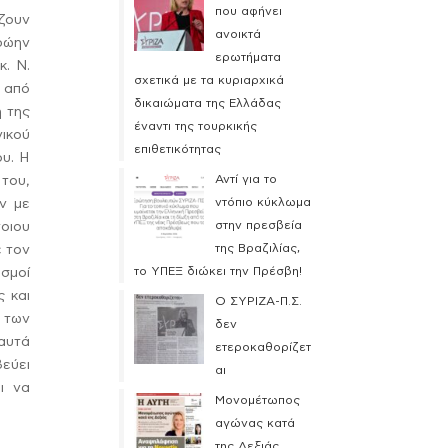
που αφήνει
άζουν
ανοικτά
ρώην
ερωτήματα
. Ν.
σχετικά με τα κυριαρχικά
η από
δικαιώματα της Ελλάδας
η της
έναντι της τουρκικής
νικού
επιθετικότητας
υ. Η
Αντί για το
 του,
ντόπιο κύκλωμα
ην με
στην πρεσβεία
τοιου
της Βραζιλίας,
ε τον
το ΥΠΕΞ διώκει την Πρέσβη!
ισμοί
ς και
Ο ΣΥΡΙΖΑ-Π.Σ.
 των
δεν
 αυτά
ετεροκαθορίζετ
βεύει
αι
ι να
Μονομέτωπος
αγώνας κατά
της Δεξιάς