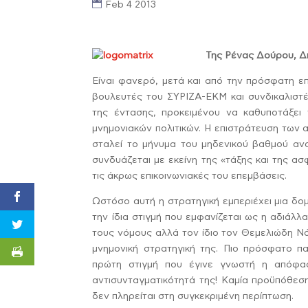
Feb 4 2013
Της Ρένας Δούρου, Δ
Είναι φανερό, μετά και από την πρόσφατη 
βουλευτές του ΣΥΡΙΖΑ-ΕΚΜ και συνδικαλιστέ
της έντασης, προκειμένου να καθυποτάξει 
μνημονιακών πολιτικών. Η επιστράτευση των 
σταλεί το μήνυμα του μηδενικού βαθμού ανο
συνδυάζεται με εκείνη της «τάξης και της ασ
τις άκρως επικοινωνιακές του επεμβάσεις.
Ωστόσο αυτή η στρατηγική εμπεριέχει μια δο
την ίδια στιγμή που εμφανίζεται ως η αδιάλλ
τους νόμους αλλά τον ίδιο τον Θεμελιώδη Ν
μνημονική στρατηγική της. Πιο πρόσφατο π
πρώτη στιγμή που έγινε γνωστή η απόφα
αντισυνταγματικότητά της! Καμία προϋπόθεσ
δεν πληρείται στη συγκεκριμένη περίπτωση.