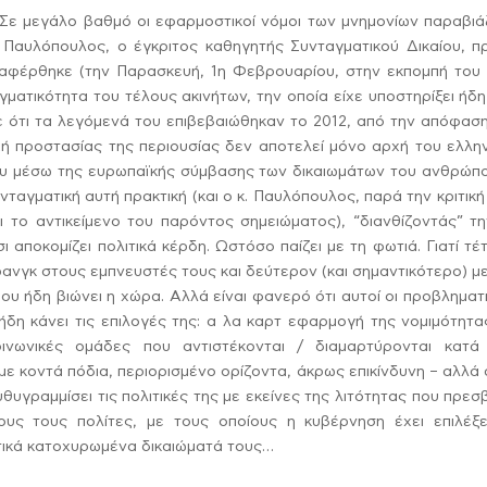
. Σε μεγάλο βαθμό οι εφαρμοστικοί νόμοι των μνημονίων παραβι
 Παυλόπουλος, ο έγκριτος καθηγητής Συνταγματικού Δικαίου, π
αφέρθηκε (την Παρασκευή, 1η Φεβρουαρίου, στην εκπομπή του κ
ματικότητα του τέλους ακινήτων, την οποία είχε υποστηρίξει ήδ
ε ότι τα λεγόμενά του επιβεβαιώθηκαν το 2012, από την απόφασ
χή προστασίας της περιουσίας δεν αποτελεί μόνο αρχή του ελλη
ου μέσω της ευρωπαϊκής σύμβασης των δικαιωμάτων του ανθρώπο
ταγματική αυτή πρακτική (και ο κ. Παυλόπουλος, παρά την κριτική
αι το αντικείμενο του παρόντος σημειώματος), “διανθίζοντάς” τ
 αποκομίζει πολιτικά κέρδη. Ωστόσο παίζει με τη φωτιά. Γιατί τέ
ανγκ στους εμπνευστές τους και δεύτερον (και σημαντικότερο) μ
που ήδη βιώνει η χώρα. Αλλά είναι φανερό ότι αυτοί οι προβληματ
δη κάνει τις επιλογές της: α λα καρτ εφαρμογή της νομιμότητα
οινωνικές ομάδες που αντιστέκονται / διαμαρτύρονται κατά
ή με κοντά πόδια, περιορισμένο ορίζοντα, άκρως επικίνδυνη – αλλά
υγραμμίσει τις πολιτικές της με εκείνες της λιτότητας που πρεσ
ς τους πολίτες, με τους οποίους η κυβέρνηση έχει επιλέξε
τικά κατοχυρωμένα δικαιώματά τους…