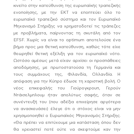
κινείτο στην κατεύθυνση της ευρωπαϊκής τραπεζικής
ενοποίησης, με την ΕΚΤ να εποπτεύει όλο το
ευρωπαϊκό τραπεζικό σύστημα και τον Ευρωπαϊκό
Μηχανισμό Στήριξης να χρηματοδοτεί τις τράπεζες
με προβλήματα, παίρνοντας τη σκυτάλη από τον
EFSF. Χωρίς να είναι το optimum αποτελούσε ένα
βήμα προς μια θετική κατεύθυνση, καθώς τότε είχε
θεωρηθεί θετική εξέλιξη για τον ευρωπαϊκό νότο.
Ωστόσο αμέσως μετά είχαν αρχίσει οι προσπάθειες
αποδόμησης, με πρωτοστατούσα τη Γερμανία και
τους συμμάχους της, Φιλανδία, Ολλανδία. Η
απόφαση για την Κύπρο έδωσε τη χαριστική βολή. Ο
νέος επικεφαλής του Γιούρογκρουπ, Γερούν
Ντάισελμπλουμ ήταν απολύτως σαφής, όταν σε
συνέντευξή του (που αδέξια επιχείρησε αργότερα
να ανασκευάσει) έλεγε ότι ο στόχος είναι να μην
χρησιμοποιηθεί ο Ευρωπαϊκός Μηχανισμός Στήριξης.
«Θα πρέπει να επιτύχουμε μια κατάσταση όπου δεν
θα χρειαστεί ποτέ ούτε να σκεφτούμε καν την