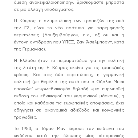
άμεση ανακεφαλαιοποίηση». Βρισκόμαστε μπροστά
σε μια αλλαγή υποδείγματος.
Η Κύπρος, η αντιμετώπιση των τραπεζών της από
την ΕΖ, είναι το νέο πρότυπο για παρεμφερείς
περιπτώσεις (Λουξεμβούργου, π.χ., εξ ου και η
έντονη αντίδραση που ΥΠΕΞ, Ζαν Άσελμπορντ, κατά
της Γερμανίας).
Η Ελλάδα ήταν το πειραματόζωο για την πολιτική
της λιτότητας. Η Κύπρος εκείνο για τις τραπεζικές
κρίσεις. Και στις δύο περιπτώσεις, η γερμανική
πολιτική (με θεμέλιό της αυτό που ο Ούρλιχ Μπεκ
αποκαλεί «ευρωεθνικισμό» δηλαδή «μια ευρωπαϊκή
εκδοχή του εθνικισμού του γερμανικού μάρκου»), η
οποία και καθόρισε τις ευρωπαϊκές αποφάσεις, έχει
οδηγήσει σε οικονομικά αδιέξοδα και κοινωνικές
τραγωδίες.
Το 1953, ο Τόμας Μαν έκρουε τον κώδωνα του
κινδύνου κατά της έλευσης μίας «Γερμανικής