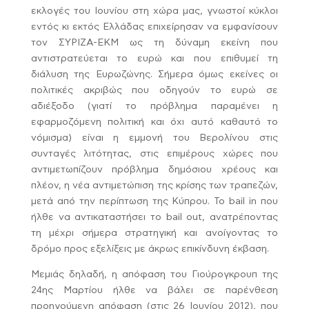
εκλογές του Ιουνίου στη χώρα μας, γνωστοί κύκλοι
εντός κι εκτός Ελλάδας επιχείρησαν να εμφανίσουν
τον ΣΥΡΙΖΑ-ΕΚΜ ως τη δύναμη εκείνη που
αντιστρατεύεται το ευρώ και που επιθυμεί τη
διάλυση της Ευρωζώνης. Σήμερα όμως εκείνες οι
πολιτικές ακριβώς που οδηγούν το ευρώ σε
αδιέξοδο (γιατί το πρόβλημα παραμένει η
εφαρμοζόμενη πολιτική και όχι αυτό καθαυτό το
νόμισμα) είναι η εμμονή του Βερολίνου στις
συνταγές λιτότητας, στις επιμέρους χώρες που
αντιμετωπίζουν πρόβλημα δημόσιου χρέους και
πλέον, η νέα αντιμετώπιση της κρίσης των τραπεζών,
μετά από την περίπτωση της Κύπρου. Το bail in που
ήλθε να αντικαταστήσει το bail out, ανατρέποντας
τη μέχρι σήμερα στρατηγική και ανοίγοντας το
δρόμο προς εξελίξεις με άκρως επικίνδυνη έκβαση.
Μεμιάς δηλαδή, η απόφαση του Γιούρογκρουπ της
24ης Μαρτίου ήλθε να βάλει σε παρένθεση
προηγούμενη απόφαση (στις 26 Ιουνίου 2012), που