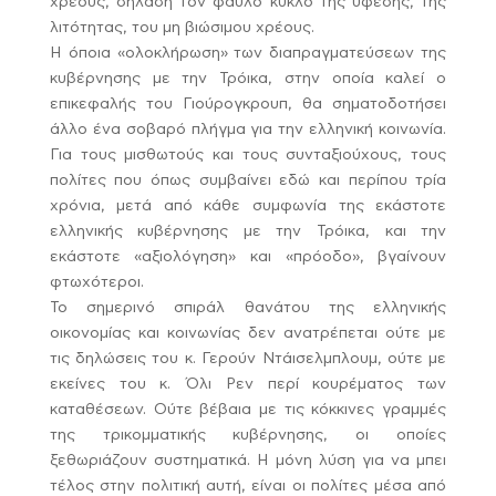
χρέους, δηλαδή τον φαύλο κύκλο της ύφεσης, της
λιτότητας, του μη βιώσιμου χρέους.
Η όποια «ολοκλήρωση» των διαπραγματεύσεων της
κυβέρνησης με την Τρόικα, στην οποία καλεί ο
επικεφαλής του Γιούρογκρουπ, θα σηματοδοτήσει
άλλο ένα σοβαρό πλήγμα για την ελληνική κοινωνία.
Για τους μισθωτούς και τους συνταξιούχους, τους
πολίτες που όπως συμβαίνει εδώ και περίπου τρία
χρόνια, μετά από κάθε συμφωνία της εκάστοτε
ελληνικής κυβέρνησης με την Τρόικα, και την
εκάστοτε «αξιολόγηση» και «πρόοδο», βγαίνουν
φτωχότεροι.
Το σημερινό σπιράλ θανάτου της ελληνικής
οικονομίας και κοινωνίας δεν ανατρέπεται ούτε με
τις δηλώσεις του κ. Γερούν Ντάισελμπλουμ, ούτε με
εκείνες του κ. Όλι Ρεν περί κουρέματος των
καταθέσεων. Ούτε βέβαια με τις κόκκινες γραμμές
της τρικομματικής κυβέρνησης, οι οποίες
ξεθωριάζουν συστηματικά. Η μόνη λύση για να μπει
τέλος στην πολιτική αυτή, είναι οι πολίτες μέσα από