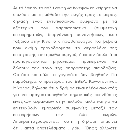
Αυτά λοιπόν τα πολύ σαφή «σύννεφα» επιχείρησε να
διαλύσει με τη μέθοδο της φυγής προς τα μπρος,
δηλαδή ενός εντυπωσιακού, σύμφωνα με τα
εξωτερικά του χαρακτηριστικά (συμμετοχή
επιχειρηματιών, διοργάνωση συναντήσεων, κ.α.)
ταξιδιού στην Κίνα, ο κ. πρωθυπουργός. Και βέβαια
πριν ακόμη τροχοδρομήσει το αεροπλάνο της
επιστροφής του πρωθυπουργού, έπιασαν δουλειά οι
προπαγανδιστικοί μηχανισμοί, προκειμένου να
δώσουν τον τόνο της απαραίτητης αισιοδοξίας.
Ωστόσο και πάλι τα γεγονότα δεν βοηθούν. Για
παράδειγμα, ο πρόεδρος του ΕΒΕΑ, Κωνσταντίνος
Μίχαλος, δήλωσε ότι ο δρόμος είναι πλέον ανοιχτός
για να πραγματοποιηθούν σημαντικές επενδύσεις
κινεζικών κεφαλαίων στην Ελλάδα, αλλά και για να
επιτευχθούν εμπορικές συμφωνίες μεταξύ των
επιχειρήσεων των δύο χωρών.
Αποκρυπτογραφόντας, τούτη η δήλωση σημαίνει
ότι… απτά αποτελέσματα… γιόκ… Όπως άλλωστε