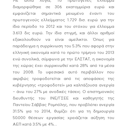
Με άλλα λόγια, το πρωτογενές έλλειμμα
διαμορφώθηκε σε 306 εκατομμύρια ευρώ και
εμφανίζεται σημαντικά μειωμένο έναντι του
πρωτογενούς ελλείμματος 1.729 δισ. ευρώ για την
ίδια περίοδο το 2012 και του στόχου για έλλειμμα
3.613 δις ευρώ. Την ίδια στιγμή, και άλλοι αριθμοί
εξακολουθούν να είναι αμείλικτοι. Όπως για
παράδειγμα η συρρίκνωση του 5.3% που αφορά στην
ελληνική οικονομία κατά το πρώτο τρίμηνο του 2013
ενώ συνολικά, σύμφωνα με την ΕΛΣΤΑΤ, η οικονομία
της χώρας έχει συρρικνωθεί κατά 28% από τα μέσα
του 2008. Το υφεσιακό αυτό περιβάλλον που
ακριβώς τροφοδοτείται από τις αποφάσεις της
κυβέρνησης «τροφοδοτεί» μια καλπάζουσα ανεργία
– άνω του 27% με ανοδικές τάσεις. Ο επιστημονικός
διευθυντής του ΙΝΕ/ΓΣΕΕ και καθηγητής της
Παντείου Σάββας Ρομπόλης, που προβλέπει ανεργία
31.5% για το 2014, θυμίζει ότι για τη δημιουργία
50.000 θέσεων εργασίας χρειάζεται αύξηση του
ΑΕΠ κατά 3.5% με 4%…