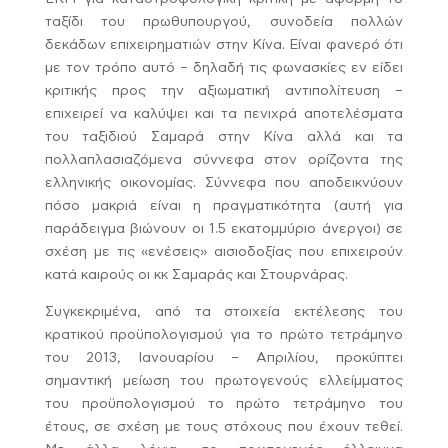
ταξίδι του πρωθυπουργού, συνοδεία πολλών
δεκάδων επιχειρηματιών στην Κίνα. Είναι φανερό ότι
με τον τρόπο αυτό – δηλαδή τις φωνασκίες εν είδει
κριτικής προς την αξιωματική αντιπολίτευση –
επιχειρεί να καλύψει και τα πενιχρά αποτελέσματα
του ταξιδιού Σαμαρά στην Κίνα αλλά και τα
πολλαπλασιαζόμενα σύννεφα στον ορίζοντα της
ελληνικής οικονομίας. Σύννεφα που αποδεικνύουν
πόσο μακριά είναι η πραγματικότητα (αυτή για
παράδειγμα βιώνουν οι 1.5 εκατομμύριο άνεργοι) σε
σχέση με τις «ενέσεις» αισιοδοξίας που επιχειρούν
κατά καιρούς οι κκ Σαμαράς και Στουρνάρας.
Συγκεκριμένα, από τα στοιχεία εκτέλεσης του
κρατικού προϋπολογισμού για το πρώτο τετράμηνο
του 2013, Ιανουαρίου – Απριλίου, προκύπτει
σημαντική μείωση του πρωτογενούς ελλείμματος
του προϋπολογισμού το πρώτο τετράμηνο του
έτους, σε σχέση με τους στόχους που έχουν τεθεί.