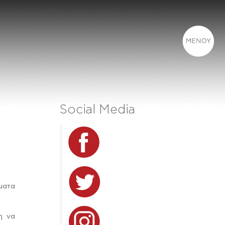
Social Media
ήματα
η να