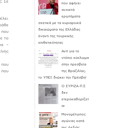
ς. Σε
που αφήνει
ανοικτά
ερωτήματα
λει.
σχετικά με τα κυριαρχικά
κάθε
δικαιώματα της Ελλάδας
ή που
έναντι της τουρκικής
σε το
επιθετικότητας
κε –
είνης
Αντί για το
ντόπιο κύκλωμα
ο που
στην πρεσβεία
, που
της Βραζιλίας,
το ΥΠΕΞ διώκει την Πρέσβη!
Ο ΣΥΡΙΖΑ-Π.Σ.
δεν
ετεροκαθορίζετ
αι
Μονομέτωπος
αγώνας κατά
της Δεξιάς