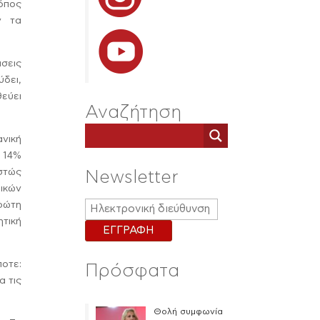
όπος
ν τα
σεις
δει,
εύει
Αναζήτηση
νική
ο 14%
εστώς
Newsletter
ικών
πρώτη
τική
ποτε:
Πρόσφατα
α τις
Θολή συμφωνία