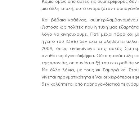
Καμία όμως από αυτές τις συμπεριφορές δεν ε
μια άλλη εποχή, αυτό ονομαζόταν προπαγάνδα
Και βέβαια καθένας, συμπεριλαμβανομένου τ
Ωστόσο ως πολίτες που η τύχη μας εξαρτάτα
λόγο να ανησυχούμε. Γιατί μέχρι τώρα όχι 
ηγείτο του ΙΟΒΕ) δεν έχει επαληθευτεί αλλά 
2009, όπως ανακοίνωνε στις αρχές Σεπτεμ
αντιθέτως έγινε διψήφια. Ούτε η ανάπτυξη ε
της χρονιάς, σε συνέντευξή του στο ραδιόφ
Με άλλα λόγια, με τους κκ Σαμαρά και Στου
γίνεται πραγματικότητα είναι οι χειρότεροι εφ
δεν καλύπτεται από προπαγανδιστικά τεχνάσμ