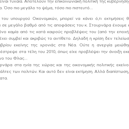
ίναι τυχαία. Αποτελούν την επικοινωνιακή πολιτική της κυβέρνηση
. Όσο πιο μεγάλο το ψέμα, τόσο πιο πιστευτό…
ου υπουργού Οικονομικών, μπορεί να κάνει ό,τι εκτιμήσεις θέ
ι σε μεγάλο βαθμό από τις αποφάσεις του κ. Στουρνάρα έχουμε 
μόνο καμία από τις κατά καιρούς προβλέψεις του (από την εποχ
έχει συμβεί και ακριβώς το αντίθετο. Δηλαδή η κρίση δεν τελείω
βρίου εκείνης της χρονιάς στα Νέα. Ούτε η ανεργία μειώθη
πέστρεψε στα τέλη του 2010, όπως είχε προβλέψει την άνοιξη εκ
ωνο του Φλας…
ρνάρα στα ηνία της χώρας και της οικονομικής πολιτικής εκείν
ιάλτες των πολιτών. Και αυτό δεν είναι εκτίμηση. Αλλά διαπίστωση
ατα.