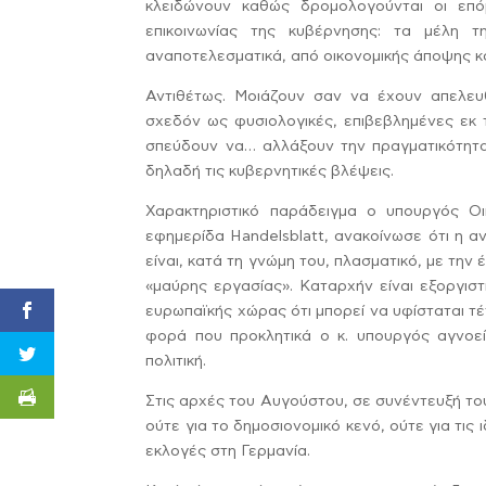
κλειδώνουν καθώς δρομολογούνται οι επόμ
επικοινωνίας της κυβέρνησης: τα μέλη 
αναποτελεσματικά, από οικονομικής άποψης κα
Αντιθέτως. Μοιάζουν σαν να έχουν απελευ
σχεδόν ως φυσιολογικές, επιβεβλημένες εκ 
σπεύδουν να… αλλάξουν την πραγματικότητα,
δηλαδή τις κυβερνητικές βλέψεις.
Χαρακτηριστικό παράδειγμα ο υπουργός Οι
εφημερίδα Handelsblatt, ανακοίνωσε ότι η 
είναι, κατά τη γνώμη του, πλασματικό, με τη
«μαύρης εργασίας». Καταρχήν είναι εξοργισ
ευρωπαϊκής χώρας ότι μπορεί να υφίσταται τ
φορά που προκλητικά ο κ. υπουργός αγνοεί
πολιτική.
Στις αρχές του Αυγούστου, σε συνέντευξή του
ούτε για το δημοσιονομικό κενό, ούτε για τις 
εκλογές στη Γερμανία.