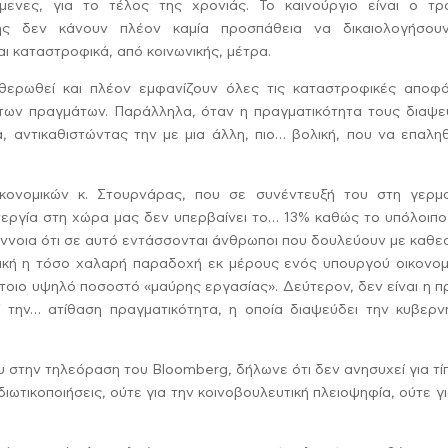
ενες, για το τέλος της χρονιάς. Το καινούργιο είναι ο τρ
της δεν κάνουν πλέον καμία προσπάθεια να δικαιολογήσου
ι καταστροφικά, από κοινωνικής, μέτρα.
θερωθεί και πλέον εμφανίζουν όλες τις καταστροφικές αποφά
των πραγμάτων. Παράλληλα, όταν η πραγματικότητα τους διαψεύ
 αντικαθιστώντας την με μια άλλη, πιο… βολική, που να επαληθ
κονομικών κ. Στουρνάρας, που σε συνέντευξή του στη γερμα
ανεργία στη χώρα μας δεν υπερβαίνει το… 13% καθώς το υπόλοιπ
ν έννοια ότι σε αυτό εντάσσονται άνθρωποι που δουλεύουν με καθ
τική η τόσο χαλαρή παραδοχή εκ μέρους ενός υπουργού οικονομ
έτοιο υψηλό ποσοστό «μαύρης εργασίας». Δεύτερον, δεν είναι η 
 την… ατίθαση πραγματικότητα, η οποία διαψεύδει την κυβερνη
 στην τηλεόραση του Bloomberg, δήλωνε ότι δεν ανησυχεί για τί
ιδιωτικοποιήσεις, ούτε για την κοινοβουλευτική πλειοψηφία, ούτε γι