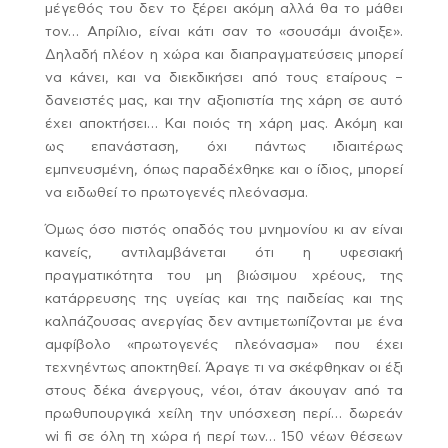
μέγεθός του δεν το ξέρει ακόμη αλλά θα το μάθει
τον… Απρίλιο, είναι κάτι σαν το «σουσάμι άνοιξε».
Δηλαδή πλέον η χώρα και διαπραγματεύσεις μπορεί
να κάνει, και να διεκδικήσει από τους εταίρους –
δανειστές μας, και την αξιοπιστία της χάρη σε αυτό
έχει αποκτήσει… Και ποιός τη χάρη μας. Ακόμη και
ως επανάσταση, όχι πάντως ιδιαιτέρως
εμπνευσμένη, όπως παραδέχθηκε και ο ίδιος, μπορεί
να ειδωθεί το πρωτογενές πλεόνασμα.
Όμως όσο πιστός οπαδός του μνημονίου κι αν είναι
κανείς, αντιλαμβάνεται ότι η υφεσιακή
πραγματικότητα του μη βιώσιμου χρέους, της
κατάρρευσης της υγείας και της παιδείας και της
καλπάζουσας ανεργίας δεν αντιμετωπίζονται με ένα
αμφίβολο «πρωτογενές πλεόνασμα» που έχει
τεχνηέντως αποκτηθεί. Άραγε τι να σκέφθηκαν οι έξι
στους δέκα άνεργους, νέοι, όταν άκουγαν από τα
πρωθυπουργικά χείλη την υπόσχεση περί… δωρεάν
wi fi σε όλη τη χώρα ή περί των… 150 νέων θέσεων