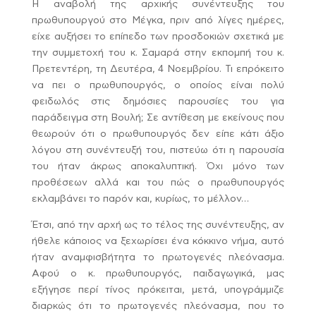
Η αναβολή της αρχικής συνέντευξης του
πρωθυπουργού στο Μέγκα, πριν από λίγες ημέρες,
είχε αυξήσει το επίπεδο των προσδοκιών σχετικά με
την συμμετοχή του κ. Σαμαρά στην εκπομπή του κ.
Πρετεντέρη, τη Δευτέρα, 4 Νοεμβρίου. Τι επρόκειτο
να πει ο πρωθυπουργός, ο οποίος είναι πολύ
φειδωλός στις δημόσιες παρουσίες του για
παράδειγμα στη Βουλή; Σε αντίθεση με εκείνους που
θεωρούν ότι ο πρωθυπουργός δεν είπε κάτι άξιο
λόγου στη συνέντευξή του, πιστεύω ότι η παρουσία
του ήταν άκρως αποκαλυπτική. Όχι μόνο των
προθέσεων αλλά και του πώς ο πρωθυπουργός
εκλαμβάνει το παρόν και, κυρίως, το μέλλον…
Έτσι, από την αρχή ως το τέλος της συνέντευξης, αν
ήθελε κάποιος να ξεχωρίσει ένα κόκκινο νήμα, αυτό
ήταν αναμφισβήτητα το πρωτογενές πλεόνασμα.
Αφού ο κ. πρωθυπουργός, παιδαγωγικά, μας
εξήγησε περί τίνος πρόκειται, μετά, υπογράμμιζε
διαρκώς ότι το πρωτογενές πλεόνασμα, που το