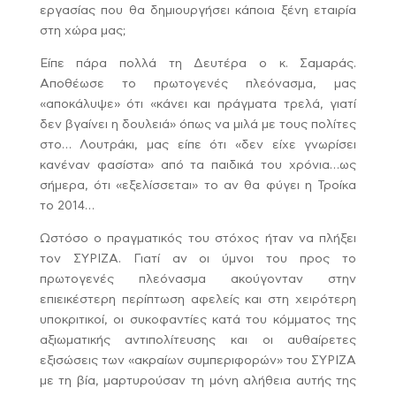
εργασίας που θα δημιουργήσει κάποια ξένη εταιρία
στη χώρα μας;
Είπε πάρα πολλά τη Δευτέρα ο κ. Σαμαράς.
Αποθέωσε το πρωτογενές πλεόνασμα, μας
«αποκάλυψε» ότι «κάνει και πράγματα τρελά, γιατί
δεν βγαίνει η δουλειά» όπως να μιλά με τους πολίτες
στο… Λουτράκι, μας είπε ότι «δεν είχε γνωρίσει
κανέναν φασίστα» από τα παιδικά του χρόνια…ως
σήμερα, ότι «εξελίσσεται» το αν θα φύγει η Τροίκα
το 2014…
Ωστόσο ο πραγματικός του στόχος ήταν να πλήξει
τον ΣΥΡΙΖΑ. Γιατί αν οι ύμνοι του προς το
πρωτογενές πλεόνασμα ακούγονταν στην
επιεικέστερη περίπτωση αφελείς και στη χειρότερη
υποκριτικοί, οι συκοφαντίες κατά του κόμματος της
αξιωματικής αντιπολίτευσης και οι αυθαίρετες
εξισώσεις των «ακραίων συμπεριφορών» του ΣΥΡΙΖΑ
με τη βία, μαρτυρούσαν τη μόνη αλήθεια αυτής της