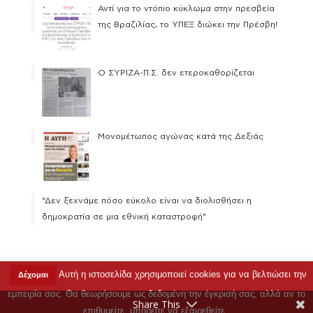
Αντί για το ντόπιο κύκλωμα στην πρεσβεία
της Βραζιλίας, το ΥΠΕΞ διώκει την Πρέσβη!
Ο ΣΥΡΙΖΑ-Π.Σ. δεν ετεροκαθορίζεται
Μονομέτωπος αγώνας κατά της Δεξιάς
“Δεν ξεχνάμε πόσο εύκολο είναι να διολισθήσει η
δημοκρατία σε μια εθνική καταστροφή”
Αυτή η ιστοσελίδα χρησιμοποιεί cookies για να βελτιώσει την
Δέχομαι
Copyright © 2023 Ρένα Δούρου |
Όροι Χρήσης
|
εμπειρία σας. Θα θεωρήσουμε ως δεδομένη την έγκρισή σας, αλλά αν το
Επικοινωνία
Share This
επιθυμείτε, μπορείτε να εξαιρεθείτε..