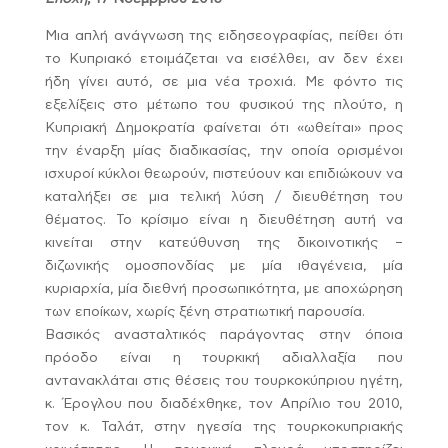
Μια απλή ανάγνωση της ειδησεογραφίας, πείθει ότι
το Κυπριακό ετοιμάζεται να εισέλθει, αν δεν έχει
ήδη γίνει αυτό, σε μια νέα τροχιά. Με φόντο τις
εξελίξεις στο μέτωπο του φυσικού της πλούτο, η
Κυπριακή Δημοκρατία φαίνεται ότι «ωθείται» προς
την έναρξη μίας διαδικασίας, την οποία ορισμένοι
ισχυροί κύκλοι θεωρούν, πιστεύουν και επιδιώκουν να
καταλήξει σε μια τελική λύση / διευθέτηση του
θέματος. Το κρίσιμο είναι η διευθέτηση αυτή να
κινείται στην κατεύθυνση της δικοινοτικής –
διζωνικής ομοσπονδίας με μία ιθαγένεια, μία
κυριαρχία, μία διεθνή προσωπικότητα, με αποχώρηση
των εποίκων, χωρίς ξένη στρατιωτική παρουσία.
Βασικός ανασταλτικός παράγοντας στην όποια
πρόοδο είναι η τουρκική αδιαλλαξία που
αντανακλάται στις θέσεις του τουρκοκύπριου ηγέτη,
κ. Έρογλου που διαδέχθηκε, τον Απρίλιο του 2010,
τον κ. Ταλάτ, στην ηγεσία της τουρκοκυπριακής