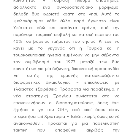
κοινότητας.
Η τουρκική πλευρά υποστηρίζει
αδιάλλακτα ένα συνομοσπονδιακό μόρφωμα,
δηλαδή δύο χωριστά κράτη στο νησί. Αυτό το
«μπλοκάρισμα» κάθε άλλο παρά άγνωστο είναι.
Υφίσταται εδώ και σαράντα χρόνια, από την
παράνομη τουρκική εισβολή και κατοχή περίπου του
40% του βόρειου τμήματος του νησιού. Κι έχει να
κάνει με το γεγονός ότι η Τουρκία και η
τουρκοκυπριακή ηγεσία εμμένουν να μην σέβονται
τον συμβιβασμό του 1977 μεταξύ των δύο
κοινοτήτων για μία διζωνική, δικοινοτική ομοσπονδία.
Επ’ αυτής της εμμονής κατασκευάζονται
διαφορετικές δικαιολογίες – επικαλύψεις, με
ελάχιστες εξαιρέσεις. Πρόσφατα για παράδειγμα, η
νέα στρατηγική Έρογλου συνίσταται στο να
επανεκκινήσουν οι διαπραγματεύσεις, όπως έχει
ζητήσει ο γγ του ΟΗΕ, από εκεί όπου είχαν
σταματήσει επί Χριστόφια – Ταλάτ, χωρίς όμως κοινό
ανακοινωθέν… Πρόκειται για μια παρελκυστική
τακτική που αποφεύγει ακριβώς την