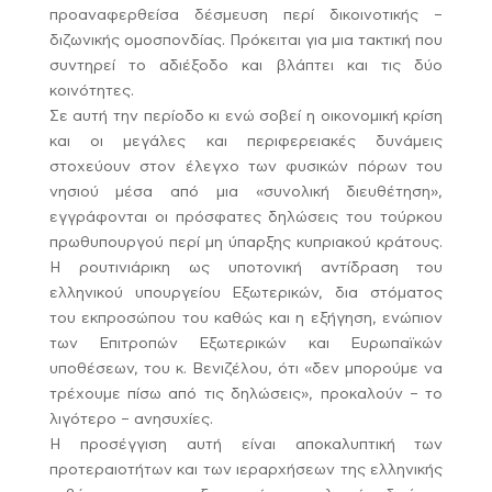
προαναφερθείσα δέσμευση περί δικοινοτικής –
διζωνικής ομοσπονδίας. Πρόκειται για μια τακτική που
συντηρεί το αδιέξοδο και βλάπτει και τις δύο
κοινότητες.
Σε αυτή την περίοδο κι ενώ σοβεί η οικονομική κρίση
και οι μεγάλες και περιφερειακές δυνάμεις
στοχεύουν στον έλεγχο των φυσικών πόρων του
νησιού μέσα από μια «συνολική διευθέτηση»,
εγγράφονται οι πρόσφατες δηλώσεις του τούρκου
πρωθυπουργού περί μη ύπαρξης κυπριακού κράτους.
Η ρουτινιάρικη ως υποτονική αντίδραση του
ελληνικού υπουργείου Εξωτερικών, δια στόματος
του εκπροσώπου του καθώς και η εξήγηση, ενώπιον
των Επιτροπών Εξωτερικών και Ευρωπαϊκών
υποθέσεων, του κ. Βενιζέλου, ότι «δεν μπορούμε να
τρέχουμε πίσω από τις δηλώσεις», προκαλούν – το
λιγότερο – ανησυχίες.
Η προσέγγιση αυτή είναι αποκαλυπτική των
προτεραιοτήτων και των ιεραρχήσεων της ελληνικής