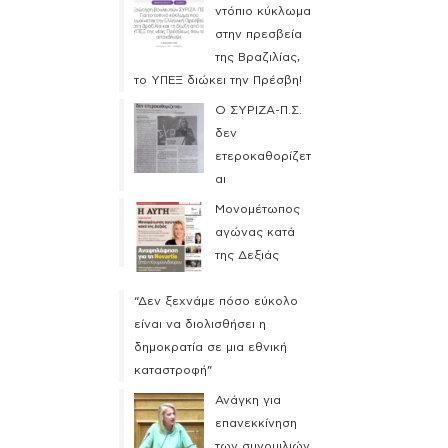
ντόπιο κύκλωμα
στην πρεσβεία
της Βραζιλίας,
το ΥΠΕΞ διώκει την Πρέσβη!
Ο ΣΥΡΙΖΑ-Π.Σ.
δεν
ετεροκαθορίζετ
αι
Μονομέτωπος
αγώνας κατά
της Δεξιάς
“Δεν ξεχνάμε πόσο εύκολο
είναι να διολισθήσει η
δημοκρατία σε μια εθνική
καταστροφή”
Ανάγκη για
επανεκκίνηση
των συνομιλιών