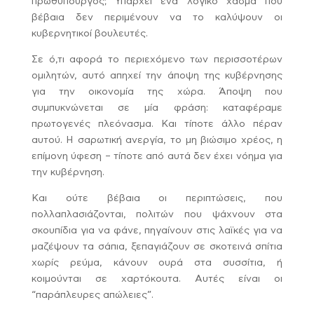
πρωθυπουργός; Υπάρχει ένα λογικό χάσμα που
βέβαια δεν περιμένουν να το καλύψουν οι
κυβερνητικοί βουλευτές.
Σε ό,τι αφορά το περιεχόμενο των περισσοτέρων
ομιλητών, αυτό απηχεί την άποψη της κυβέρνησης
για την οικονομία της χώρα. Άποψη που
συμπυκνώνεται σε μία φράση: καταφέραμε
πρωτογενές πλεόνασμα. Και τίποτε άλλο πέραν
αυτού. Η σαρωτική ανεργία, το μη βιώσιμο χρέος, η
επίμονη ύφεση – τίποτε από αυτά δεν έχει νόημα για
την κυβέρνηση.
Και ούτε βέβαια οι περιπτώσεις, που
πολλαπλασιάζονται, πολιτών που ψάχνουν στα
σκουπίδια για να φάνε, πηγαίνουν στις λαϊκές για να
μαζέψουν τα σάπια, ξεπαγιάζουν σε σκοτεινά σπίτια
χωρίς ρεύμα, κάνουν ουρά στα συσσίτια, ή
κοιμούνται σε χαρτόκουτα. Αυτές είναι οι
“παράπλευρες απώλειες”.