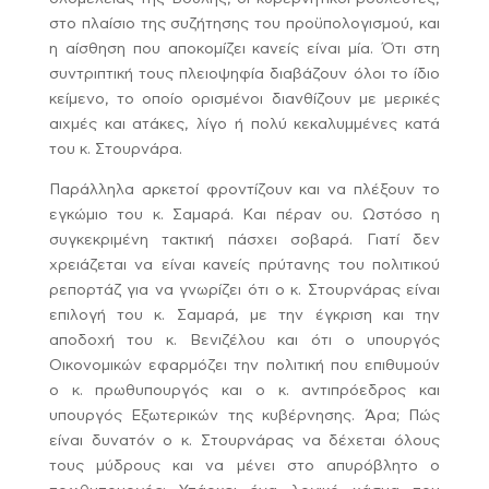
στο πλαίσιο της συζήτησης του προϋπολογισμού, και
η αίσθηση που αποκομίζει κανείς είναι μία. Ότι στη
συντριπτική τους πλειοψηφία διαβάζουν όλοι το ίδιο
κείμενο, το οποίο ορισμένοι διανθίζουν με μερικές
αιχμές και ατάκες, λίγο ή πολύ κεκαλυμμένες κατά
του κ. Στουρνάρα.
Παράλληλα αρκετοί φροντίζουν και να πλέξουν το
εγκώμιο του κ. Σαμαρά. Και πέραν ου. Ωστόσο η
συγκεκριμένη τακτική πάσχει σοβαρά. Γιατί δεν
χρειάζεται να είναι κανείς πρύτανης του πολιτικού
ρεπορτάζ για να γνωρίζει ότι ο κ. Στουρνάρας είναι
επιλογή του κ. Σαμαρά, με την έγκριση και την
αποδοχή του κ. Βενιζέλου και ότι ο υπουργός
Οικονομικών εφαρμόζει την πολιτική που επιθυμούν
ο κ. πρωθυπουργός και ο κ. αντιπρόεδρος και
υπουργός Εξωτερικών της κυβέρνησης. Άρα; Πώς
είναι δυνατόν ο κ. Στουρνάρας να δέχεται όλους
τους μύδρους και να μένει στο απυρόβλητο ο