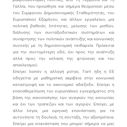
μακροοικονομική πολιτική, από τη Γερμανία και τη
Γαλλία, που προώθησε και σήμερα θεσμοποιεί μέσω
του Συμφώνου Δημοσιονομικής Σταθερότητας, του
Ευρωπαϊκού Εξαμήνου, και άλλων εργαλείων, μια
πολιτική βαθειάς λιτότητας, μείωσης των μισθών,
διάλυσης των συνταξιοδοτικών συστημάτων και
συνάρτησης των πολιτικών ανάπτυξης και κοινωνικής
συνοχής με τη δημοσιονομική πειθαρχία. Πρόκειται
για την συντομότερη οδό, όχι προς την ανάπτυξη
αλλά προς την κόλαση της φτώχειας και του
αποκλεισμού.
Επείγει λοιπόν η αλλαγή ρότας. Γιατί ήδη η ΕΕ
οδηγείται με μαθηματική ακρίβεια στην κοινωνική
καταστροφή και το οικονομικό αδιέξοδο. Επείγει η
επαναθεμελίωση του ευρωπαϊκού εγχειρήματος στη
βάση της ικανοποίησης των αναγκών της κοινωνίας
και όχι των τραπεζών και των αγορών. Επείγει, με
άλλα λόγια, μια ειρηνική επανάσταση για τα
αυτονόητα: τη δουλειά, τη σύνταξη, την αξιοπρέπεια.
Επείγει μια επανάσταση που μπορεί σήμερα να μας