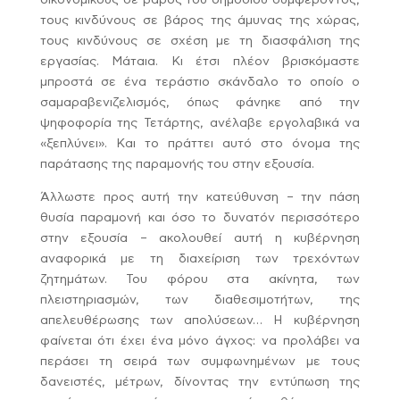
οικονομικούς σε βάρος του δημοσίου συμφέροντος,
τους κινδύνους σε βάρος της άμυνας της χώρας,
τους κινδύνους σε σχέση με τη διασφάλιση της
εργασίας. Μάταια. Κι έτσι πλέον βρισκόμαστε
μπροστά σε ένα τεράστιο σκάνδαλο το οποίο ο
σαμαραβενιζελισμός, όπως φάνηκε από την
ψηφοφορία της Τετάρτης, ανέλαβε εργολαβικά να
«ξεπλύνει». Και το πράττει αυτό στο όνομα της
παράτασης της παραμονής του στην εξουσία.
Άλλωστε προς αυτή την κατεύθυνση – την πάση
θυσία παραμονή και όσο το δυνατόν περισσότερο
στην εξουσία – ακολουθεί αυτή η κυβέρνηση
αναφορικά με τη διαχείριση των τρεχόντων
ζητημάτων. Του φόρου στα ακίνητα, των
πλειστηριασμών, των διαθεσιμοτήτων, της
απελευθέρωσης των απολύσεων… Η κυβέρνηση
φαίνεται ότι έχει ένα μόνο άγχος: να προλάβει να
περάσει τη σειρά των συμφωνημένων με τους
δανειστές, μέτρων, δίνοντας την εντύπωση της