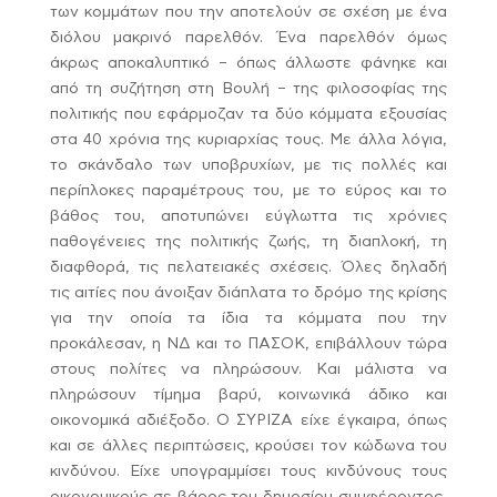
των κομμάτων που την αποτελούν σε σχέση με ένα
διόλου μακρινό παρελθόν. Ένα παρελθόν όμως
άκρως αποκαλυπτικό – όπως άλλωστε φάνηκε και
από τη συζήτηση στη Βουλή – της φιλοσοφίας της
πολιτικής που εφάρμοζαν τα δύο κόμματα εξουσίας
στα 40 χρόνια της κυριαρχίας τους.
Με άλλα λόγια,
το σκάνδαλο των υποβρυχίων, με τις πολλές και
περίπλοκες παραμέτρους του, με το εύρος και το
βάθος του, αποτυπώνει εύγλωττα τις χρόνιες
παθογένειες της πολιτικής ζωής, τη διαπλοκή, τη
διαφθορά, τις πελατειακές σχέσεις. Όλες δηλαδή
τις αιτίες που άνοιξαν διάπλατα το δρόμο της κρίσης
για την οποία τα ίδια τα κόμματα που την
προκάλεσαν, η ΝΔ και το ΠΑΣΟΚ, επιβάλλουν τώρα
στους πολίτες να πληρώσουν. Και μάλιστα να
πληρώσουν τίμημα βαρύ, κοινωνικά άδικο και
οικονομικά αδιέξοδο. Ο ΣΥΡΙΖΑ είχε έγκαιρα, όπως
και σε άλλες περιπτώσεις, κρούσει τον κώδωνα του
κινδύνου. Είχε υπογραμμίσει τους κινδύνους τους