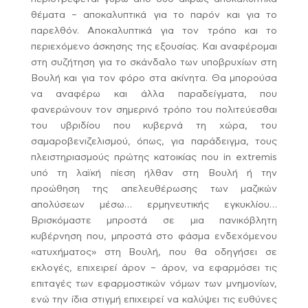
θέματα – αποκαλυπτικά για το παρόν και για το
παρελθόν. Αποκαλυπτικά για τον τρόπο και το
περιεχόμενο άσκησης της εξουσίας. Και αναφέρομαι
στη συζήτηση για το σκάνδαλο των υποβρυχίων στη
Βουλή και για τον φόρο στα ακίνητα. Θα μπορούσα
να αναφέρω και άλλα παραδείγματα, που
φανερώνουν τον σημερινό τρόπο του πολιτεύεσθαι
του υβριδίου που κυβερνά τη χώρα, του
σαμαροβενιζελισμού, όπως, για παράδειγμα, τους
πλειστηριασμούς πρώτης κατοικίας που in extremis
υπό τη λαϊκή πίεση ήλθαν στη Βουλή ή την
προώθηση της απελευθέρωσης των μαζικών
απολύσεων μέσω… ερμηνευτικής εγκυκλίου…
Βρισκόμαστε μπροστά σε μια πανικόβλητη
κυβέρνηση που, μπροστά στο φάσμα ενδεχόμενου
«ατυχήματος» στη Βουλή, που θα οδηγήσει σε
εκλογές, επιχειρεί άρον – άρον, να εφαρμόσει τις
επιταγές των εφαρμοστικών νόμων των μνημονίων,
ενώ την ίδια στιγμή επιχειρεί να καλύψει τις ευθύνες