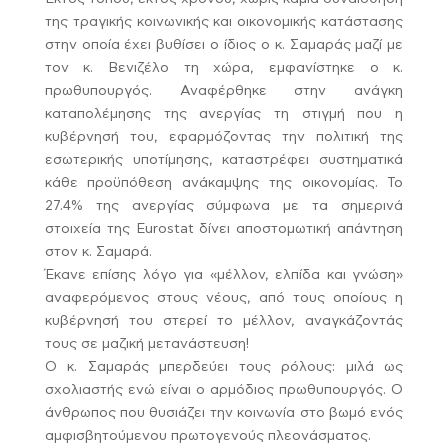
της τραγικής κοινωνικής και οικονομικής κατάστασης
στην οποία έχει βυθίσει ο ίδιος ο κ. Σαμαράς μαζί με
τον κ. Βενιζέλο τη χώρα, εμφανίστηκε ο κ.
πρωθυπουργός. Αναφέρθηκε στην ανάγκη
καταπολέμησης της ανεργίας τη στιγμή που η
κυβέρνησή του, εφαρμόζοντας την πολιτική της
εσωτερικής υποτίμησης, καταστρέφει συστηματικά
κάθε προϋπόθεση ανάκαμψης της οικονομίας. Το
27.4% της ανεργίας σύμφωνα με τα σημερινά
στοιχεία της Eurostat δίνει αποστομωτική απάντηση
στον κ. Σαμαρά.
Έκανε επίσης λόγο για «μέλλον, ελπίδα και γνώση»
αναφερόμενος στους νέους, από τους οποίους η
κυβέρνησή του στερεί το μέλλον, αναγκάζοντάς
τους σε μαζική μετανάστευση!
Ο κ. Σαμαράς μπερδεύει τους ρόλους: μιλά ως
σχολιαστής ενώ είναι ο αρμόδιος πρωθυπουργός. Ο
άνθρωπος που θυσιάζει την κοινωνία στο βωμό ενός
αμφισβητούμενου πρωτογενούς πλεονάσματος.