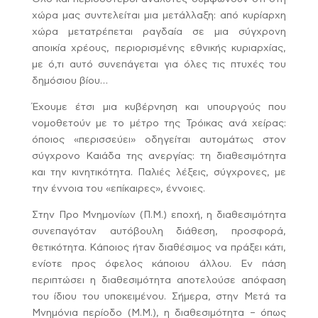
χώρα μας συντελείται μια μετάλλαξη: από κυρίαρχη
χώρα μετατρέπεται ραγδαία σε μια σύγχρονη
αποικία χρέους, περιορισμένης εθνικής κυριαρχίας,
με ό,τι αυτό συνεπάγεται για όλες τις πτυχές του
δημόσιου βίου…
Έχουμε έτσι μια κυβέρνηση και υπουργούς που
νομοθετούν με το μέτρο της Τρόικας ανά χείρας:
όποιος «περισσεύει» οδηγείται αυτομάτως στον
σύγχρονο Καιάδα της ανεργίας: τη διαθεσιμότητα
και την κινητικότητα. Παλιές λέξεις, σύγχρονες, με
την έννοια του «επίκαιρες», έννοιες.
Στην Προ Μνημονίων (Π.Μ.) εποχή, η διαθεσιμότητα
συνεπαγόταν αυτόβουλη διάθεση, προσφορά,
θετικότητα. Κάποιος ήταν διαθέσιμος να πράξει κάτι,
ενίοτε προς όφελος κάποιου άλλου. Εν πάση
περιπτώσει η διαθεσιμότητα αποτελούσε απόφαση
του ίδιου του υποκειμένου. Σήμερα, στην Μετά τα
Μνημόνια περίοδο (Μ.Μ.), η διαθεσιμότητα – όπως