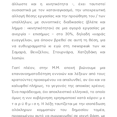
άλλωστε και η κινητικότητα -, έχει ταυτιστεί
ουσιαστικά με τον καταναγκασμό, την υποχρεωτική
αλλαγή θέσης εργασίας και την προώθηση του / των
υπαλλήλων, με συνοπτικές διαδικασίες (βλέπε και
λήμμα : «κινητικότητα») σε μια αγορά εργασίας με
ανεργία – επισήμως – στο 30%, δηλαδή «χαράς
ευαγγέλια», για όποιον βρεθεί σε αυτή τη θέση, για
να ευθυγραμμιστώ κι εγώ στη newspeak των κκ
Σαμαρά, Βενιζέλου, Στουρνάρα, Χατζηδάκη και
λοιπών.
Γιατί πλέον, στην Μ.Μ. εποχή βιώνουμε μια
επανανοηματοδότηση εννοιών και λέξεων από τους
κρατούντες προκειμένου να απαλυνθεί, αν όχι και να
καλυφθεί πλήρως, το γεγονός της αποικίας χρέους.
Ένα παράδειγμα, όχι αποκλειστικό ελληνικό, το οποίο
όμως η νυν κυβέρνηση χρησιμοποιεί κατά κόρον: μ ε
τ α ρ ύ θ μ ι σ η. Η λέξη ταυτίζεται με την ισοπέδωση
ολόκληρων κομματιών του δημοσίου τομέα,
προκειμένου αυτό να συρρικνωθεί σε ισχνή βάση, με