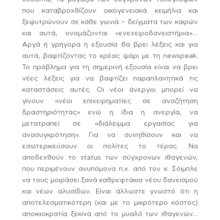
που καταβροχθίζουν οικογενειακά κειμήλια και
ξεφυτρώνουν σε κάθε γωνιά – δείγματα των καιρών
και αυτά, ονομάζονται «ενεχειροδανειστήρια»…
Αργά ή γρήγορα η εξουσία θα βρει λέξεις και για
αυτά, βαφτίζοντας το κρέας ψάρι με τη newspeak.
Το πρόβλημα για τη σημερινή εξουσία είναι να βρει
νέες λέξεις για να βαφτίζει παραπλανητικά τις
καταστάσεις αυτές. Οι νέοι άνεργοι μπορεί να
γίνουν «νέοι επιχειρηματίες σε αναζήτηση
δραστηριότητας» ενώ η ίδια η ανεργία, να
μετατραπεί σε «διάλειμμα εργασίας για
ανασυγκρότηση». Για να συνηθίσουν και να
εσωτερικεύσουν οι πολίτες το τέρας. Να
αποδεχθούν το status των σύγχρονων ιθαγενών,
που περιμένουν ανυπόμονα π.χ. από τον κ. Σόιμπλε
να τους μοιράσει ξανά καθρεφτάκια νέου δανεισμού
και νέων αλυσίδων. Είναι άλλωστε γνωστό ότι η
αποτελεσματικότερη (και με το μικρότερο κόστος)
αποικιοκρατία ξεκινά από το μυαλό των ιθαγενών…