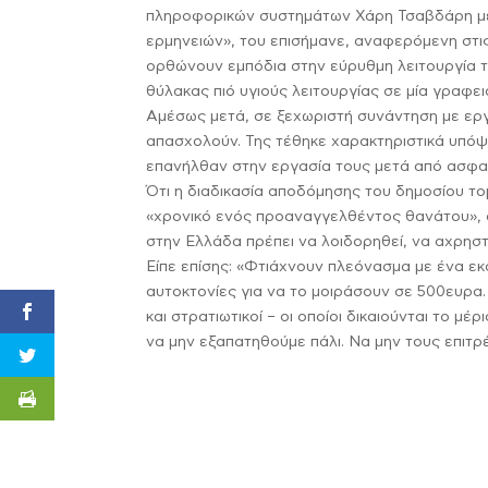
πληροφορικών συστημάτων Χάρη Τσαβδάρη με
ερμηνειών», του επισήμανε, αναφερόμενη στι
ορθώνουν εμπόδια στην εύρυθμη λειτουργία τ
θύλακας πιό υγιούς λειτουργίας σε μία γραφε
Αμέσως μετά, σε ξεχωριστή συνάντηση με ερ
απασχολούν. Της τέθηκε χαρακτηριστικά υπόψ
επανήλθαν στην εργασία τους μετά από ασφαλ
Ότι η διαδικασία αποδόμησης του δημοσίου τομ
«χρονικό ενός προαναγγελθέντος θανάτου», σ
στην Ελλάδα πρέπει να λοιδορηθεί, να αχρηστε
Είπε επίσης: «Φτιάχνουν πλεόνασμα με ένα εκ
αυτοκτονίες για να το μοιράσουν σε 500ευρα
και στρατιωτικοί – οι οποίοι δικαιούνται το μ
να μην εξαπατηθούμε πάλι. Να μην τους επιτ