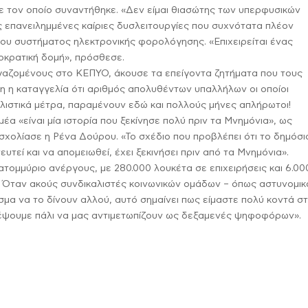
 τον οποίο συναντήθηκε.
«Δεν είμαι θιασώτης των υπερφυσικών
ς επανειλημμένες καίριες δυσλειτουργίες που συχνότατα πλέον
ου συστήματος ηλεκτρονικής φορολόγησης. «Επιχειρείται ένας
ιοκρατική δομή», πρόσθεσε.
γαζομένους στο ΚΕΠΥΟ, άκουσε τα επείγοντα ζητήματα που τους
η η καταγγελία ότι αριθμός απολυθέντων υπαλλήλων οι οποίοι
ιστικά μέτρα, παραμένουν εδώ και πολλούς μήνες απλήρωτοι!
έα «είναι μία ιστορία που ξεκίνησε πολύ πριν τα Μνημόνια», ως
χολίασε η Ρένα Δούρου. «Το σχέδιο που προβλέπει ότι το δημόσι
υτεί και να απομειωθεί, έχει ξεκινήσει πριν από τα Μνημόνια».
ατομμύριο ανέργους, με 280.000 λουκέτα σε επιχειρήσεις και 6.00
. Όταν ακούς συνδικαλιστές κοινωνικών ομάδων – όπως αστυνομικ
έρισμα να το δίνουν αλλού, αυτό σημαίνει πως είμαστε πολύ κοντά σ
ρέψουμε πάλι να μας αντιμετωπίζουν ως δεξαμενές ψηφοφόρων».