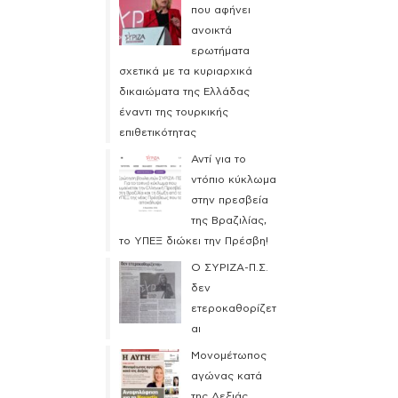
που αφήνει
ανοικτά
ερωτήματα
σχετικά με τα κυριαρχικά
δικαιώματα της Ελλάδας
έναντι της τουρκικής
επιθετικότητας
Αντί για το
ντόπιο κύκλωμα
στην πρεσβεία
της Βραζιλίας,
το ΥΠΕΞ διώκει την Πρέσβη!
Ο ΣΥΡΙΖΑ-Π.Σ.
δεν
ετεροκαθορίζετ
αι
Μονομέτωπος
αγώνας κατά
της Δεξιάς