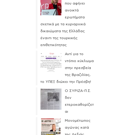
που αφήνει
ανοικτά
ερωτήματα
σχετικά με τα κυριαρχικά
δικαιώματα της Ελλάδας
έναντι της τουρκικής
επιθετικότητας
Αντί για το
ντόπιο κύκλωμα
στην πρεσβεία
της Βραζιλίας,
το ΥΠΕΞ διώκει την Πρέσβη!
Ο ΣΥΡΙΖΑ-Π.Σ.
δεν
ετεροκαθορίζετ
αι
Μονομέτωπος
αγώνας κατά
της Δεξιάς