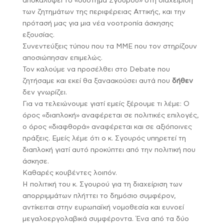
αποκαλύψει το «σύστημα Σγουρού» στη διαχείριση
των ζητημάτων της περιφέρειας Αττικής, και την
πρότασή μας για μια νέα νοοτροπία άσκησης
εξουσίας.
Συνεντεύξεις τύπου που τα ΜΜΕ που τον στηρίζουν
αποσιώπησαν επιμελώς.
Τον καλούμε να προσέλθει στο Debate που
ζητήσαμε και εκεί θα ξαναακούσει αυτά που
δήθεν
δεν γνωρίζει.
Για να τελειώνουμε γιατί εμείς ξέρουμε τι λέμε: Ο
όρος «διαπλοκή» αναφέρεται σε πολιτικές επιλογές,
ο όρος «διαφθορά» αναφέρεται και σε αξιόποινες
πράξεις. Εμείς λέμε ότι ο κ. Σγουρός υπηρετεί τη
διαπλοκή γιατί αυτό προκύπτει από την πολιτική που
άσκησε.
Καθαρές κουβέντες λοιπόν.
Η πολιτική του κ. Σγουρού για τη διαχείριση των
απορριμμάτων πλήττει το δημόσιο συμφέρον,
αντίκειται στην ευρωπαϊκή νομοθεσία και ευνοεί
μεγαλοεργολαβικά συμφέροντα. Ένα από τα δύο