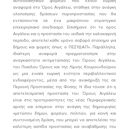
αυτοδιοικητικών φορέων που έχουν χωρική
αναφορά στο Όρος Αιγάλεω, στάθηκε στην ανάγκη
υλοποίησης δράσεων πυροπροστασίας που θα
εντάσσονται σε ένα μακρόπνοο στρατηγικό
επιχειρησιακό σχεδιασμό. Επισήμανε ότι το όρος
Αιγάλεω και η προστασία του «ειδικά την καλοκαιρινή
περίοδο, αποτελεί κάθε χρόνο σοβαρό στοίχημα για
δήμους και φορείς όπως ο ΠΕΣΥΔΑΠ». Παράλληλα,
ιδιαίτερη αναφορά πραγματοποίησε στην
αναγκαιότητα αντιμετώπισης του Όρους Αιγάλεω,
του Ποικίλου Όρους και της Λίμνης Κουμουνδούρου
ως μια ενιαία χωρική ενότητα περιβαλλοντικού
ενδιαφέροντος, μέσα από την ανακήρυξή της σε
Περιοχή Προστασίας της Φύσης. Η ίδια τόνισε ότι η
αποτελεσματική προστασία του Όρους Αιγάλεω
είναι στις προτεραιότητες της νέας Περιφερειακής
αρχής και επέμεινε στην ανάγκη της δημιουργίας
«μετώπου δήμων, φορέων, πολιτών, για κοινή και
συντονισμένη δράση, που μπορεί να αποτελέσει την
καλύτερη ασπίδα προστασίας και αναβάθμισης του