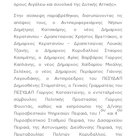
όρους Αιγάλεω και συνολικά της Δυτικής Αττικής».
Στην σύσκεψη παραβρέθηκαν, διατυπώνοντας τις
απόψεις τους, ο Αντιπεριφερειάρχης Νήσων
Δημήτρης Κατσικάρης, ο νέος Δήμαρχος
Κερατσινίου – Δραπετσώνας Χρήστος Βρεττάκος, ο
Δήμαρχος Κερατσινίου – Δραπετσώνας Λουκάς
Τζανής, ο Δήμαρχος Κορυδαλλού Σταύρος
Κασιμάτης, ο Δήμαρχος Αγίας Βαρβάρας Γιώργος
Καπλάνης, ο νέος Δήμαρχος Χαϊδαρίου Μιχάλης
Σελέκος, ο νέος Δήμαρχος Περάματος Γιάννης
Λαγουδάκης, ο Αντιπρόεδρος του ΠΕΣΥΔΑΠ
Δημοσθένης Σταματάτος, ο Γενικός Γραμματέας του
ΠΕΣΥΔΑΠ Γιώργος Κατσαντώνης, ο εντεταλμένος
σύμβουλος Πολιτικής Προστασίας Γιώργος
Φουντάς, καθώς και εκπρόσωποι της Δ/νσης
ου
ου
Πυροσβεστικών Υπηρεσιών Πειραιά, του 1
και 4
Πυροσβεστικού Σταθμού Πειραιά, του Δασαρχείου
Πειραιά, της Αστυνομικής Διεύθυνσης Πειραιά, της
Πρωτοβουλίας Πολιτών Κορυδαλλού, της