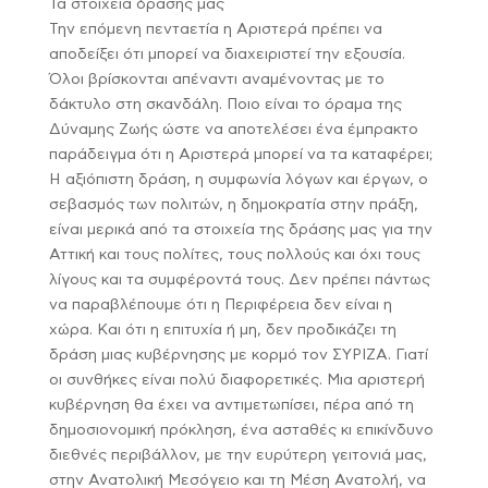
Τα στοιχεία δράσης μας
Την επόμενη πενταετία η Αριστερά πρέπει να
αποδείξει ότι μπορεί να διαχειριστεί την εξουσία.
Όλοι βρίσκονται απέναντι αναμένοντας με το
δάκτυλο στη σκανδάλη. Ποιο είναι το όραμα της
Δύναμης Ζωής ώστε να αποτελέσει ένα έμπρακτο
παράδειγμα ότι η Αριστερά μπορεί να τα καταφέρει;
Η αξιόπιστη δράση, η συμφωνία λόγων και έργων, ο
σεβασμός των πολιτών, η δημοκρατία στην πράξη,
είναι μερικά από τα στοιχεία της δράσης μας για την
Αττική και τους πολίτες, τους πολλούς και όχι τους
λίγους και τα συμφέροντά τους. Δεν πρέπει πάντως
να παραβλέπουμε ότι η Περιφέρεια δεν είναι η
χώρα. Και ότι η επιτυχία ή μη, δεν προδικάζει τη
δράση μιας κυβέρνησης με κορμό τον ΣΥΡΙΖΑ. Γιατί
οι συνθήκες είναι πολύ διαφορετικές. Μια αριστερή
κυβέρνηση θα έχει να αντιμετωπίσει, πέρα από τη
δημοσιονομική πρόκληση, ένα ασταθές κι επικίνδυνο
διεθνές περιβάλλον, με την ευρύτερη γειτονιά μας,
στην Ανατολική Μεσόγειο και τη Μέση Ανατολή, να