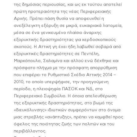
της δημόσιας περιουσίας, και ως εκ τούτου αποτελεί
πρώτη προτεραιότητα της νέας Περιφερειακής
Αρχής. Πρέπει πάση θυσία να αποφευχθεί η
ανεξέλεγκτη εξόρυξη σε μικρά, ευκαιριακά λατομεία,
μέσα σε ένα γενικευμένο πλαίσιο άναρχης
εξορυκτικής δραστηριότητας για κερδοσκοπικούς
σκοπούς. Η Αττική γη έχει ήδη λαβωθεί σοβαρά από
εξορυκτικές δραστηριότητες σε Πεντέλη,
Μαρκόπουλο, Σαλαμίνα και αλλού ενώ δέχθηκε και
πρόσφατο πλήγμα με την πρόσφατη απορρύθμιση
που επιφέρει το Ρυθμιστικό Σχέδιο Αττικής 2014 –
2010, το οποίο υπερψήφισε, την προηγούμενη
περίοδο, η πλειοψηφία ΠΑΣΟΚ και ΝΔ, στο
Περιφερειακό Συμβούλιο. Η όποια απελευθέρωση
της εξορυκτικής δραστηριότητας, στο βωμό της
«διευκόλυνσης» ιδιωτικών συμφερόντων στο όνομα
μιας στρεβλής «ανάπτυξης», πρέπει να καμφθεί προς
όφελος της ποιότητας ζωής των πολιτών και του
περιβάλλοντος.