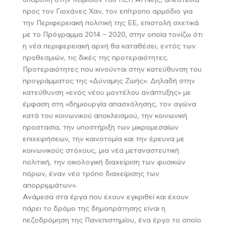
υποβολή στην Κομισιόν του ΠΕΠ Αττικής, απέστειλα
προς τον Γιοχάνες Χαν, τον επίτροπο αρμόδιο για
την Περιφερειακή πολιτική της ΕΕ, επιστολή σχετικά
με το Πρόγραμμα 2014 – 2020, στην οποία τονίζω ότι
η νέα περιφερειακή αρχή θα καταθέσει, εντός των
προθεσμιών, τις δικές της προτεραιότητες.
Προτεραιότητες που κινούνται στην κατεύθυνση του
προγράμματος της «Δύναμης Ζωής». Δηλαδή στην
κατεύθυνση «ενός νέου μοντέλου ανάπτυξης» με
έμφαση στη «δημιουργία απασχόλησης, τον αγώνα
κατά του κοινωνικού αποκλεισμού, την κοινωνική
προστασία, την υποστήριξη των μικρομεσαίων
επιχειρήσεων, την καινοτομία και την έρευνα με
κοινωνικούς στόχους, μια νέα μεταναστευτική
πολιτική, την οικολογική διαχείριση των φυσικών
πόρων, έναν νέο τρόπο διαχείρισης των
απορριμμάτων».
Ανάμεσα στα έργα που έχουν εγκριθεί και έχουν
πάρει το δρόμο της δημοπράτησης είναι η
πεζοδρόμηση της Πανεπιστημίου, ένα έργο το οποίο