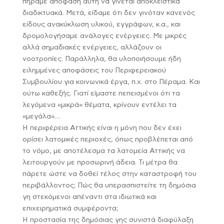
πήραμε απόφαση αυτή να γίνεται αποκλειστικά
διαδικτυακά. Μετά, είδαμε ότι δεν γινόταν κανενός
είδους ανακύκλωση υλικού, εγγράφων, κ.α., και
δρομολογήσαμε ανάλογες ενέργειες. Με μικρές
αλλά σημαδιακές ενέργειες, αλλάζουν οι
νοοτροπίες. Παράλληλα, θα υλοποιήσουμε ήδη
ειλημμένες αποφάσεις του Περιφερειακού
Συμβουλίου για κοινωνικά έργα, π.χ. στο Πέραμα. Και
ούτω καθεξής. Γιατί είμαστε πεπεισμένοι ότι τα
λεγόμενα «μικρά» θέματα, κρίνουν εντέλει τα
«μεγάλα»…
Η περιφέρεια Αττικής είναι η μόνη που δεν έχει
ορίσει λατομικές περιοχές, όπως προβλέπεται από
το νόμο, με αποτέλεσμα τα λατομεία Αττικής να
λειτουργούν με προσωρινή άδεια. Τι μέτρα θα
πάρετε ώστε να δοθεί τέλος στην καταστροφή του
περιβάλλοντος; Πώς θα υπερασπιστείτε τη δημόσια
γη στεκόμενοι απέναντι στα ιδιωτικά και
επιχειρηματικά συμφέροντα;
Η προστασία της δημόσιας γης συνιστά διαφύλαξη