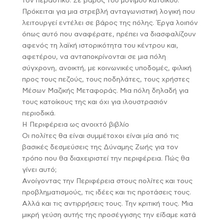
τον περαστικό. Σε βάρος του μόνιμου κατοίκου.
Πρόκειται για μια στρεβλή ανταγωνιστική λογική που
λειτουργεί εντέλει σε βάρος της πόλης. Έργα λοιπόν
όπως αυτό που αναφέρατε, πρέπει να διασφαλίζουν
αφενός τη λαϊκή ιστορικότητα του κέντρου και,
αφετέρου, να ανταποκρίνονται σε μια πόλη
σύγχρονη, ανοικτή, με κοινωνικές υποδομές, φιλική
προς τους πεζούς, τους ποδηλάτες, τους χρήστες
Μέσων Μαζικής Μεταφοράς. Μια πόλη δηλαδή για
τους κατοίκους της και όχι για ιλουστρασιόν
περιοδικά.
Η Περιφέρεια ως ανοιχτό βιβλίο
Οι πολίτες θα είναι συμμέτοχοι είναι μία από τις
βασικές δεσμεύσεις της Δύναμης Ζωής για τον
τρόπο που θα διαχειριστεί την περιφέρεια. Πώς θα
γίνει αυτό;
Ανοίγοντας την Περιφέρεια στους πολίτες και τους
προβληματισμούς, τις ιδέες και τις προτάσεις τους.
Αλλά και τις αντιρρήσεις τους. Την κριτική τους. Μια
μικρή γεύση αυτής της προσέγγισης την είδαμε κατά