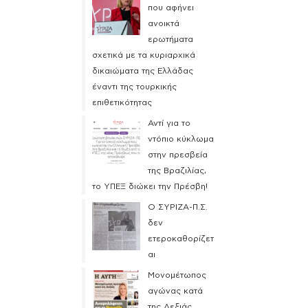
που αφήνει
ανοικτά
ερωτήματα
σχετικά με τα κυριαρχικά
δικαιώματα της Ελλάδας
έναντι της τουρκικής
επιθετικότητας
Αντί για το
ντόπιο κύκλωμα
στην πρεσβεία
της Βραζιλίας,
το ΥΠΕΞ διώκει την Πρέσβη!
Ο ΣΥΡΙΖΑ-Π.Σ.
δεν
ετεροκαθορίζετ
αι
Μονομέτωπος
αγώνας κατά
της Δεξιάς