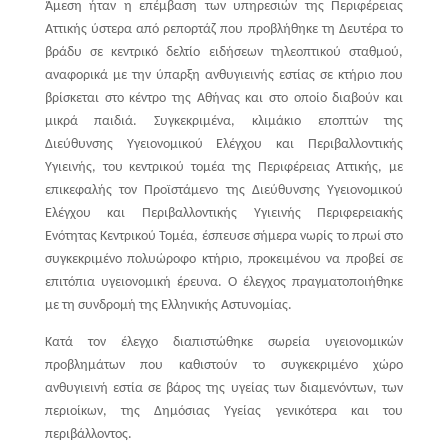
Άμεση ήταν η επέμβαση των υπηρεσιών της Περιφέρειας
Αττικής ύστερα από ρεπορτάζ που προβλήθηκε τη Δευτέρα το
βράδυ σε κεντρικό δελτίο ειδήσεων τηλεοπτικού σταθμού,
αναφορικά με την ύπαρξη ανθυγιεινής εστίας σε κτήριο που
βρίσκεται στο κέντρο της Αθήνας και στο οποίο διαβούν και
μικρά παιδιά.
Συγκεκριμένα, κλιμάκιο εποπτών της
Διεύθυνσης Υγειονομικού Ελέγχου και Περιβαλλοντικής
Υγιεινής, του κεντρικού τομέα της Περιφέρειας Αττικής, με
επικεφαλής τον Προϊστάμενο της Διεύθυνσης Υγειονομικού
Ελέγχου και Περιβαλλοντικής Υγιεινής Περιφερειακής
Ενότητας Κεντρικού Τομέα, έσπευσε σήμερα νωρίς το πρωί στο
συγκεκριμένο πολυώροφο κτήριο, προκειμένου να προβεί σε
επιτόπια υγειονομική έρευνα. Ο έλεγχος πραγματοποιήθηκε
με τη συνδρομή της Ελληνικής Αστυνομίας.
Κατά τον έλεγχο διαπιστώθηκε σωρεία υγειονομικών
προβλημάτων που καθιστούν το συγκεκριμένο χώρο
ανθυγιεινή εστία σε βάρος της υγείας των διαμενόντων, των
περιοίκων, της Δημόσιας Υγείας γενικότερα και του
περιβάλλοντος.