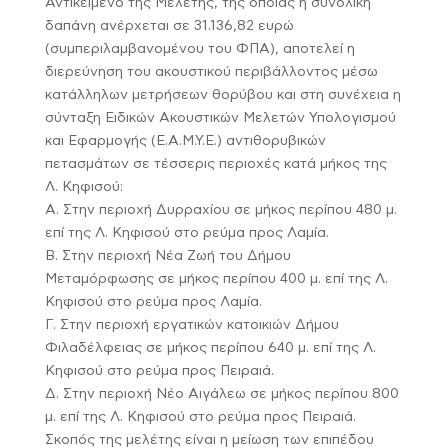
Αντικείμενο της Μελέτης, της οποίας η συνολική
δαπάνη ανέρχεται σε 31.136,82 ευρώ
(συμπεριλαμβανομένου του ΦΠΑ), αποτελεί η
διερεύνηση του ακουστικού περιβάλλοντος μέσω
κατάλληλων μετρήσεων θορύβου και στη συνέχεια η
σύνταξη Ειδικών Ακουστικών Μελετών Υπολογισμού
και Εφαρμογής (Ε.Α.Μ.Υ.Ε.) αντιθορυβικών
πετασμάτων σε τέσσερις περιοχές κατά μήκος της
Λ. Κηφισού:
Α. Στην περιοχή Δυρραχίου σε μήκος περίπου 480 μ.
επί της Λ. Κηφισού στο ρεύμα προς Λαμία.
Β. Στην περιοχή Νέα Ζωή του Δήμου
Μεταμόρφωσης σε μήκος περίπου 400 μ. επί της Λ.
Κηφισού στο ρεύμα προς Λαμία.
Γ. Στην περιοχή εργατικών κατοικιών Δήμου
Φιλαδέλφειας σε μήκος περίπου 640 μ. επί της Λ.
Κηφισού στο ρεύμα προς Πειραιά.
Δ. Στην περιοχή Νέο Αιγάλεω σε μήκος περίπου 800
μ. επί της Λ. Κηφισού στο ρεύμα προς Πειραιά.
Σκοπός της μελέτης είναι η μείωση των επιπέδου