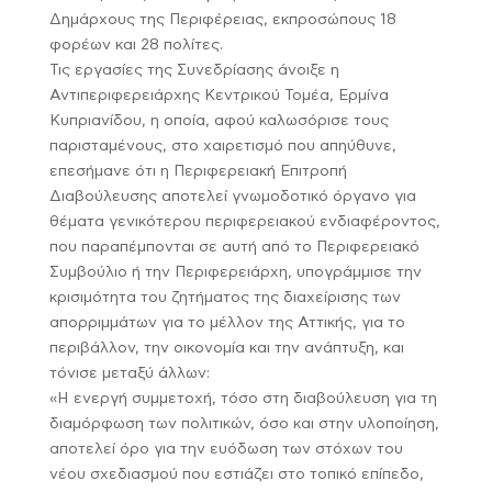
Δημάρχους της Περιφέρειας, εκπροσώπους 18
φορέων και 28 πολίτες.
Τις εργασίες της Συνεδρίασης άνοιξε η
Αντιπεριφερειάρχης Κεντρικού Τομέα, Ερμίνα
Κυπριανίδου, η οποία, αφού καλωσόρισε τους
παρισταμένους, στο χαιρετισμό που απηύθυνε,
επεσήμανε ότι η Περιφερειακή Επιτροπή
Διαβούλευσης αποτελεί γνωμοδοτικό όργανο για
θέματα γενικότερου περιφερειακού ενδιαφέροντος,
που παραπέμπονται σε αυτή από το Περιφερειακό
Συμβούλιο ή την Περιφερειάρχη, υπογράμμισε την
κρισιμότητα του ζητήματος της διαχείρισης των
απορριμμάτων για το μέλλον της Αττικής, για το
περιβάλλον, την οικονομία και την ανάπτυξη, και
τόνισε μεταξύ άλλων:
«Η ενεργή συμμετοχή, τόσο στη διαβούλευση για τη
διαμόρφωση των πολιτικών, όσο και στην υλοποίηση,
αποτελεί όρο για την ευόδωση των στόχων του
νέου σχεδιασμού που εστιάζει στο τοπικό επίπεδο,