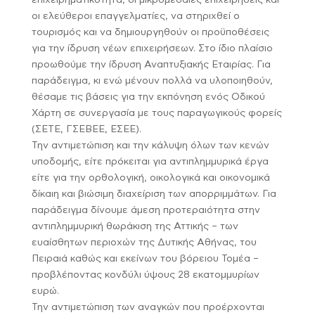
επιχειρηματικότητα, οι μικρομεσαίες επιχειρήσεις και
οι ελεύθεροι επαγγελματίες, να στηριχθεί ο
τουρισμός και να δημιουργηθούν οι προϋποθέσεις
για την ίδρυση νέων επιχειρήσεων. Στο ίδιο πλαίσιο
προωθούμε την ίδρυση Αναπτυξιακής Εταιρίας. Για
παράδειγμα, κι ενώ μένουν πολλά να υλοποιηθούν,
θέσαμε τις βάσεις για την εκπόνηση ενός Οδικού
Χάρτη σε συνεργασία με τους παραγωγικούς φορείς
(ΣΕΤΕ, ΓΣΕΒΕΕ, ΕΣΕΕ).
Την αντιμετώπιση και την κάλυψη όλων των κενών
υποδομής, είτε πρόκειται για αντιπλημμυρικά έργα
είτε για την ορθολογική, οικολογικά και οικονομικά
δίκαιη και βιώσιμη διαχείριση των απορριμμάτων. Για
παράδειγμα δίνουμε άμεση προτεραιότητα στην
αντιπλημμυρική θωράκιση της Αττικής – των
ευαίσθητων περιοχών της Δυτικής Αθήνας, του
Πειραιά καθώς και εκείνων του βόρειου Τομέα –
προβλέποντας κονδύλι ύψους 28 εκατομμυρίων
ευρώ.
Την αντιμετώπιση των αναγκών που προέρχονται