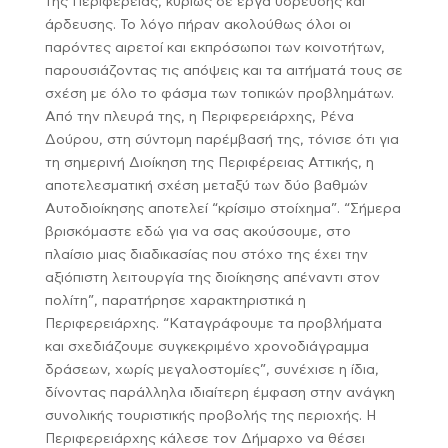
της Περιφέρειας, κυρίως σε έργα ύδρευσης και
άρδευσης. Το λόγο πήραν ακολούθως όλοι οι
παρόντες αιρετοί και εκπρόσωποι των κοινοτήτων,
παρουσιάζοντας τις απόψεις και τα αιτήματά τους σε
σχέση με όλο το φάσμα των τοπικών προβλημάτων.
Από την πλευρά της, η Περιφερειάρχης, Ρένα
Δούρου, στη σύντομη παρέμβασή της, τόνισε ότι για
τη σημερινή Διοίκηση της Περιφέρειας Αττικής, η
αποτελεσματική σχέση μεταξύ των δύο βαθμών
Αυτοδιοίκησης αποτελεί “κρίσιμο στοίχημα”. “Σήμερα
βρισκόμαστε εδώ για να σας ακούσουμε, στο
πλαίσιο μιας διαδικασίας που στόχο της έχει την
αξιόπιστη λειτουργία της διοίκησης απέναντι στον
πολίτη”, παρατήρησε χαρακτηριστικά η
Περιφερειάρχης. “Καταγράφουμε τα προβλήματα
και σχεδιάζουμε συγκεκριμένο χρονοδιάγραμμα
δράσεων, χωρίς μεγαλοστομίες”, συνέχισε η ίδια,
δίνοντας παράλληλα ιδιαίτερη έμφαση στην ανάγκη
συνολικής τουριστικής προβολής της περιοχής. Η
Περιφερειάρχης κάλεσε τον Δήμαρχο να θέσει