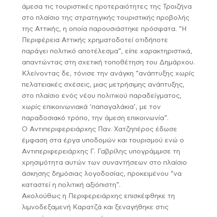
άμεσα τις τουριστικές προτεραιότητες της Τροιζήνα
στο πλαίσιο της στρατηγικής τουριστικής προβολής
της Αττικής, η οποία παρουσιάστηκε πρόσφατα. “Η
Περιφέρεια Αττικής χρηματοδοτεί οτιδήποτε
παράγει πολιτικό αποτέλεσμα”, είπε χαρακτηριστικά,
απαντώντας στη σχετική τοποθέτηση του Δημάρχου.
Κλείνοντας δε, τόνισε την ανάγκη “ανάπτυξης χωρίς
πελατειακές σχέσεις, μιας μετρήσιμης ανάπτυξης,
στο πλαίσιο ενός νέου πολιτικού παραδείγματος,
χωρίς επικοινωνιακά ‘παπαγαλάκια’, με τον
παραδοσιακό τρόπο, την άμεση επικοινωνία”.
Ο Αντιπεριφερειάρχης Παν. Χατζηπέρος έδωσε
έμφαση στα έργα υποδομών και τουρισμού ενώ ο
Αντιπεριφερειάρχης Γ. Γαβρίλης υπογράμμισε τη
χρησιμότητα αυτών των συναντήσεων στο πλαίσιο
άσκησης δημόσιας λογοδοσίας, προκειμένου “να
καταστεί η πολιτική αξιόπιστη”.
Ακολούθως η Περιφερειάρχης επισκέφθηκε τη
λιμνοδεξαμενή Καρατζά και ξεναγήθηκε στις