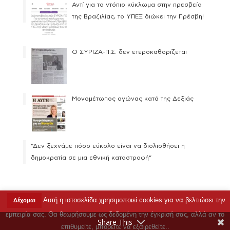
Αντί για το ντόπιο κύκλωμα στην πρεσβεία
της Βραζιλίας, το ΥΠΕΞ διώκει την Πρέσβη!
Ο ΣΥΡΙΖΑ-Π.Σ. δεν ετεροκαθορίζεται
Μονομέτωπος αγώνας κατά της Δεξιάς
“Δεν ξεχνάμε πόσο εύκολο είναι να διολισθήσει η
δημοκρατία σε μια εθνική καταστροφή”
Αυτή η ιστοσελίδα χρησιμοποιεί cookies για να βελτιώσει την
Δέχομαι
Copyright © 2023 Ρένα Δούρου |
Όροι Χρήσης
|
εμπειρία σας. Θα θεωρήσουμε ως δεδομένη την έγκρισή σας, αλλά αν το
Επικοινωνία
Share This
επιθυμείτε, μπορείτε να εξαιρεθείτε..