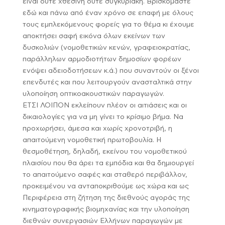
είναι ούτε χθεσινή ούτε συγκυριακή. Βρισκόμαστε
εδώ και πάνω από έναν χρόνο σε επαφή με όλους
τους εμπλεκόμενους φορείς για το θέμα κι έχουμε
αποκτήσει σαφή εικόνα όλων εκείνων των
δυσκολιών (νομοθετικών κενών, γραφειοκρατίας,
παράλληλων αρμοδιοτήτων δημοσίων φορέων
ενόψει αδειοδοτήσεων κ.ά.) που συναντούν οι ξένοι
επενδυτές και που λειτουργούν ανασταλτικά στην
υλοποίηση οπτικοακουστικών παραγωγών.
ΕΤΣΙ ΛΟΙΠΟΝ εκλείπουν πλέον οι αιτιάσεις και οι
δικαιολογίες για να μη γίνει το κρίσιμο βήμα. Να
προχωρήσει, άμεσα και χωρίς χρονοτριβή, η
απαιτούμενη νομοθετική πρωτοβουλία. Η
θεσμοθέτηση, δηλαδή, εκείνου του νομοθετικού
πλαισίου που θα άρει τα εμπόδια και θα δημιουργεί
το απαιτούμενο σαφές και σταθερό περιβάλλον,
προκειμένου να ανταποκριθούμε ως χώρα και ως
Περιφέρεια στη ζήτηση της διεθνούς αγοράς της
κινηματογραφικής βιομηχανίας και την υλοποίηση
διεθνών συνεργασιών Ελλήνων παραγωγών με