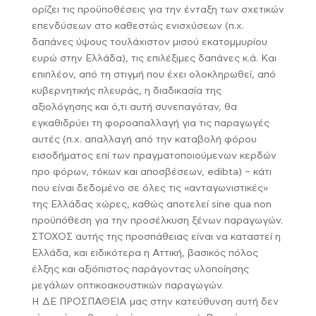
ορίζει τις προϋποθέσεις για την ένταξη των σχετικών
επενδύσεων στο καθεστώς ενισχύσεων (π.χ.
δαπάνες ύψους τουλάχιστον μισού εκατομμυρίου
ευρώ στην Ελλάδα), τις επιλέξιμες δαπάνες κ.ά. Και
επιπλέον, από τη στιγμή που έχει ολοκληρωθεί, από
κυβερνητικής πλευράς, η διαδικασία της
αξιολόγησης και ό,τι αυτή συνεπαγόταν, θα
εγκαθιδρύει τη φοροαπαλλαγή για τις παραγωγές
αυτές (π.χ. απαλλαγή από την καταβολή φόρου
εισοδήματος επί των πραγματοποιούμενων κερδών
προ φόρων, τόκων και αποσβέσεων, edibta) – κάτι
που είναι δεδομένο σε όλες τις «ανταγωνιστικές»
της Ελλάδας χώρες, καθώς αποτελεί sine qua non
προϋπόθεση για την προσέλκυση ξένων παραγωγών.
ΣΤΟΧΟΣ αυτής της προσπάθειας είναι να καταστεί η
Ελλάδα, και ειδικότερα η Αττική, βασικός πόλος
έλξης και αξιόπιστος παράγοντας υλοποίησης
μεγάλων οπτικοακουστικών παραγωγών.
Η ΔΕ ΠΡΟΣΠΑΘΕΙΑ μας στην κατεύθυνση αυτή δεν