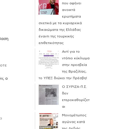
που αφήνει
ανοικτά
ερωτήματα
σχετικά με τα κυριαρχικά
δικαιώματα της Ελλάδας
η
έναντι της τουρκικής
βαση
επιθετικότητας
Αντί για το
ντόπιο κύκλωμα
η
στην πρεσβεία
ποτε
της Βραζιλίας,
το ΥΠΕΞ διώκει την Πρέσβη!
όν, ο
Ο ΣΥΡΙΖΑ-Π.Σ.
δεν
ετεροκαθορίζετ
αι
Μονομέτωπος
ει
αγώνας κατά
της Δεξιάς