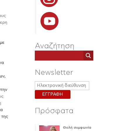
ν
ους
τερη
 με
Αναζήτηση
να
Newsletter
ων,
στην
ις
η
Πρόσφατα
ια
 της
Θολή συμφωνία