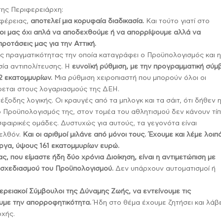
της Περιφερειάρχη:
ιφέρειας,
αποτελεί μια κορυφαία διαδικασία.
Και τούτο γιατί στο
οι μας όχι απλά να αποδεχθούμε ή να απορρίψουμε αλλά να
προτάσεις μας για την Αττική.
ς πραγματικότητας την οποία καταγράφει ο Προϋπολογισμός και 
ία αντιπολίτευσης. Η
ευνοϊκή ρύθμιση, με την προγραμματική σύμ
 2 εκατομμυρίων.
Μια ρύθμιση χειροπιαστή που μπορούν όλοι οι
φεται στους λογαριασμούς της ΔΕΗ.
νέξοδης λογικής. Οι κραυγές από τα μπλογκ και τα σάιτ, ότι δήθεν 
 ο Προϋπολογισμός της, στον τομέα του αθλητισμού δεν κάνουν τί
αιρικές ομάδες. Δυστυχώς για αυτούς, τα γεγονότα είναι
ρελθόν.
Και οι αριθμοί μιλάνε από μόνοι τους. Έχουμε και λέμε λοιπ
ργα, ύψους 161 εκατομμυρίων ευρώ.
ας, που είμαστε ήδη δύο χρόνια Διοίκηση, είναι η αντιμετώπιση με
 σχεδιασμού του Προϋπολογισμού.
Δεν υπάρχουν αυτοματισμοί ή
ερειακοί Σύμβουλοι της Δύναμης Ζωής, να εντείνουμε τις
ουμε την απορροφητικότητα.
Ήδη στο θέμα έχουμε ζητήσει και λάβ
ρχής.