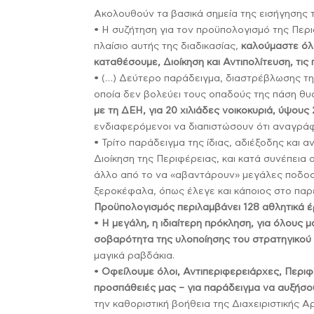
Ακολουθούν τα βασικά σημεία της εισήγησης 
• Η συζήτηση για τον προϋπολογισμό της Περ
πλαίσιο αυτής της διαδικασίας,
καλούμαστε όλ
καταθέσουμε, Διοίκηση και Αντιπολίτευση, τις 
• (…) Δεύτερο παράδειγμα, διαστρέβλωσης τη
οποία δεν βολεύει τους οπαδούς της πάση θυσ
με τη ΔΕΗ, για 20 χιλιάδες νοικοκυριά, ύψους
ενδιαφερόμενοι να διαπιστώσουν ότι αναγρά
• Τρίτο παράδειγμα της ίδιας, αδιέξοδης και α
Διοίκηση της Περιφέρειας, και κατά συνέπεια
άλλο από το να «αβαντάρουν» μεγάλες ποδοσφ
ξεροκέφαλα, όπως έλεγε και κάποιος στο πα
Προϋπολογισμός περιλαμβάνει 128 αθλητικά έ
•
Η μεγάλη, η ιδιαίτερη πρόκληση, για όλους μ
σοβαρότητα της υλοποίησης του στρατηγικού
μαγικά ραβδάκια.
•
Οφείλουμε όλοι, Αντιπεριφερειάρχες, Περιφ
προσπάθειές μας – για παράδειγμα να αυξήσ
την καθοριστική βοήθεια της Διαχειριστικής Α