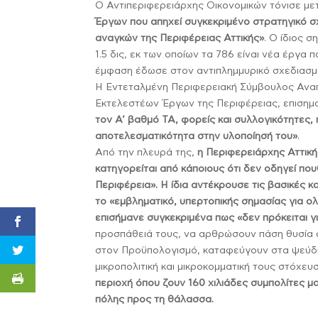
Ο Αντιπεριφερειάρχης Οικονομικών τόνισε με
Έργων που απηχεί συγκεκριμένο στρατηγικό σ
αναγκών της Περιφέρειας Αττικής»
. Ο ίδιος 
1.5 δις, εκ των οποίων τα 786 είναι νέα έργα
έμφαση έδωσε στον αντιπλημμυρικό σχεδιασμ
Η Εντεταλμένη Περιφερειακή Σύμβουλος Αν
Εκτελεστέων Έργων της Περιφέρειας, επισημα
τον Α’ βαθμό ΤΑ, φορείς και συλλογικότητες, 
αποτελεσματικότητα στην υλοποίησή του»
.
Από την πλευρά της,
η Περιφερειάρχης Αττικ
κατηγορείται από κάποιους ότι δεν οδηγεί που
Περιφέρεια». Η ίδια αντέκρουσε τις βασικές κ
το «εμβληματικό, υπερτοπικής σημασίας για ο
επισήμανε συγκεκριμένα πως «δεν πρόκειται γ
προσπάθειά τους, να αρθρώσουν πάση θυσία α
στον Προϋπολογισμό, καταφεύγουν στα ψεύδη
μικροπολιτική και μικροκομματική τους στόχευ
περιοχή όπου ζουν 160 χιλιάδες συμπολίτες 
πόλης προς τη θάλασσα.