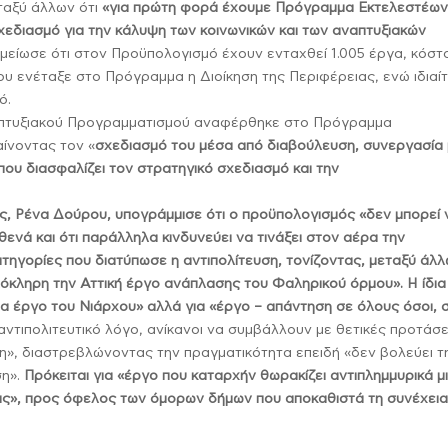
ταξύ άλλων ότι
«για πρώτη φορά έχουμε Πρόγραμμα Εκτελεστέω
χεδιασμό για την κάλυψη των κοινωνικών και των αναπτυξιακών
σημείωσε ότι στον Προϋπολογισμό έχουν ενταχθεί 1.005 έργα, κόστ
 που ενέταξε στο Πρόγραμμα η Διοίκηση της Περιφέρειας, ενώ ιδιαί
ό.
απτυξιακού Προγραμματισμού αναφέρθηκε στο Πρόγραμμα
ίνοντας τον «
σχεδιασμό του μέσα από διαβούλευση, συνεργασία
που διασφαλίζει τον στρατηγικό σχεδιασμό και την
ής, Ρένα Δούρου, υπογράμμισε ότι ο προϋπολογισμός
«δεν μπορεί 
θενά και ότι παράλληλα κινδυνεύει να τινάξει στον αέρα την
ατηγορίες που διατύπωσε η αντιπολίτευση, τονίζοντας, μεταξύ άλλ
λόκληρη την Αττική έργο ανάπλασης του Φαληρικού όρμου». Η ίδια
ια έργο του Νιάρχου» αλλά για «έργο – απάντηση σε όλους όσοι, 
ντιπολιτευτικό λόγο, ανίκανοι να συμβάλλουν με θετικές προτάσε
», διαστρεβλώνοντας την πραγματικότητα επειδή «δεν βολεύει τ
ση».
Πρόκειται για «έργο που καταρχήν θωρακίζει αντιπλημμυρικά μ
μας», προς όφελος των όμορων δήμων που αποκαθιστά τη συνέχεια